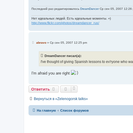
е
н
Последний раз редактировалось
DreamDancer
Ср сен 05, 2007 12:26 
и
е
Нет идеальных людей. Есть идеальные моменты. =)
http://www.flickr.com/photos/dreamdancer_rus/
С
abravo
»
Ср сен 05, 2007 12:25 pm
о
о
б
DreamDancer писал(а):
щ
е
I've thought of giving Spanish lessons to ev'ryone who wants 
н
и
е
I'm afraid you are right
Ответить
Вернуться в «Zelenogorsk talks»
На главную
Список форумов