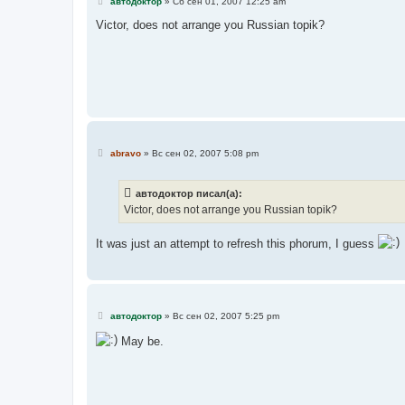
С
автодоктор
»
Сб сен 01, 2007 12:25 am
о
о
Victor, does not arrange you Russian topik?
б
щ
е
н
и
е
С
abravo
»
Вс сен 02, 2007 5:08 pm
о
о
б
автодоктор писал(а):
щ
е
Victor, does not arrange you Russian topik?
н
и
е
It was just an attempt to refresh this phorum, I guess
С
автодоктор
»
Вс сен 02, 2007 5:25 pm
о
о
May be.
б
щ
е
н
и
е