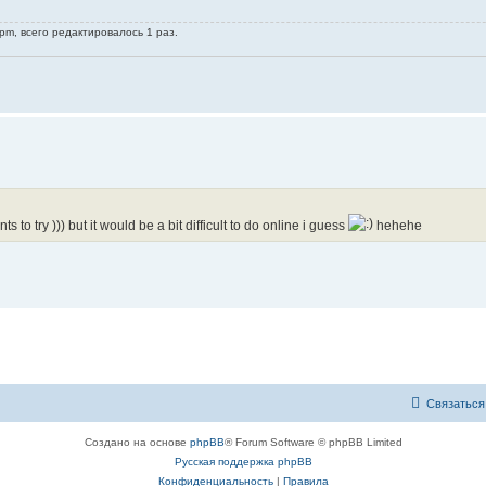
pm, всего редактировалось 1 раз.
to try ))) but it would be a bit difficult to do online i guess
hehehe
Связаться
Создано на основе
phpBB
® Forum Software © phpBB Limited
Русская поддержка phpBB
Конфиденциальность
|
Правила