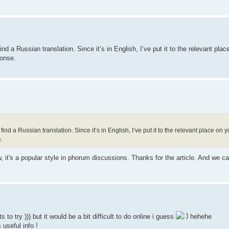
ind a Russian translation. Since it’s in English, I’ve put it to the relevant pla
ponse.
find a Russian translation. Since it’s in English, I’ve put it to the relevant place on 
.
, it's a popular style in phorum discussions. Thanks for the article. And we ca
to try ))) but it would be a bit difficult to do online i guess
hehehe
s useful info !