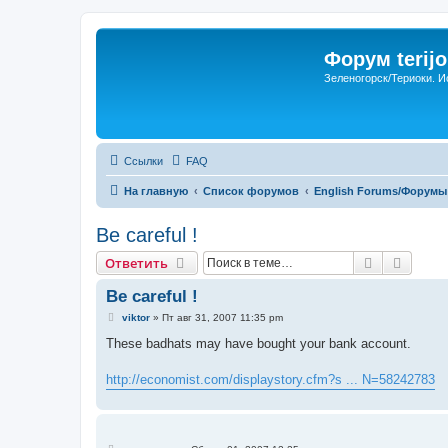
Форум terijo
Зеленогорск/Териоки. И
Ссылки
FAQ
На главную
Список форумов
English Forums/Форумы
Be careful !
Поиск
Расши
Ответить
Be careful !
С
viktor
»
Пт авг 31, 2007 11:35 pm
о
о
These badhats may have bought your bank account.
б
щ
е
http://economist.com/displaystory.cfm?s ... N=58242783
н
и
е