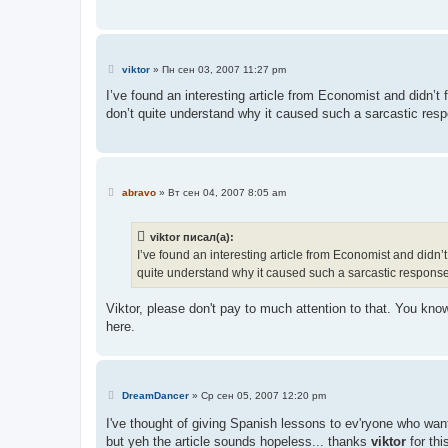
С
viktor
»
Пн сен 03, 2007 11:27 pm
о
о
I’ve found an interesting article from Economist and didn’t f
б
don’t quite understand why it caused such a sarcastic res
щ
е
н
и
е
С
abravo
»
Вт сен 04, 2007 8:05 am
о
о
б
viktor писал(а):
щ
е
I’ve found an interesting article from Economist and didn’t 
н
quite understand why it caused such a sarcastic response
и
е
Viktor, please don't pay to much attention to that. You know
here.
С
DreamDancer
»
Ср сен 05, 2007 12:20 pm
о
о
I've thought of giving Spanish lessons to ev'ryone who wants 
б
but yeh the article sounds hopeless... thanks
viktor
for thi
щ