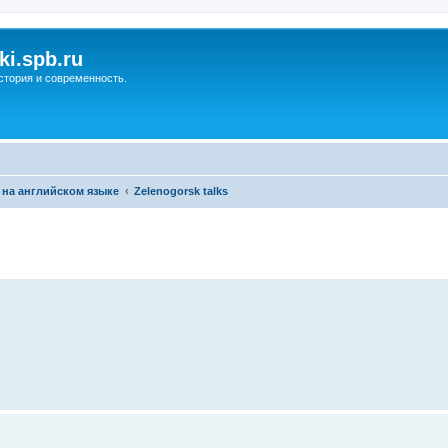
ki.spb.ru
стория и современность.
 на английском языке
Zelenogorsk talks
ренный поиск