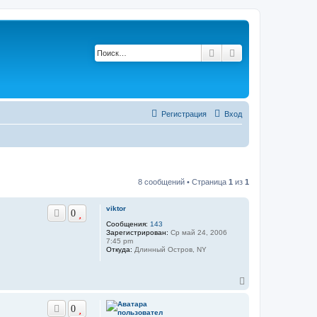
Поиск
Расширенный по
Регистрация
Вход
8 сообщений • Страница
1
из
1
viktor
0
Сообщения:
143
Зарегистрирован:
Ср май 24, 2006
7:45 pm
Откуда:
Длинный Остров, NY
В
е
р
0
н