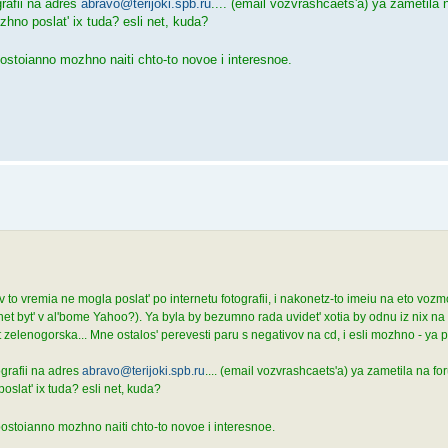
rafii na adres
abravo@terijoki.spb.ru
.... (email vozvrashcaets'a) ya zametila
zhno poslat' ix tuda? esli net, kuda?
 postoianno mozhno naiti chto-to novoe i interesnoe.
 to vremia ne mogla poslat' po internetu fotografii, i nakonetz-to imeiu na eto vozm
et byt' v al'bome Yahoo?). Ya byla by bezumno rada uvidet' xotia by odnu iz nix n
zelenogorska... Mne ostalos' perevesti paru s negativov na cd, i esli mozhno - ya p
grafii na adres
abravo@terijoki.spb.ru
.... (email vozvrashcaets'a) ya zametila na f
oslat' ix tuda? esli net, kuda?
o postoianno mozhno naiti chto-to novoe i interesnoe.