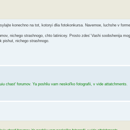
sylajte konechno na tot, kotoryi dlia fotokonkursa. Navernoe, luchshe v form
umov, nichego strashnogo, chto latinicey. Prosto zdes' Vashi soobshenija mog
ak pishut, nichego strashnogo.
iu chast' forumov. Ya poshliu vam neskol'ko fotografii, v vide attatchments.