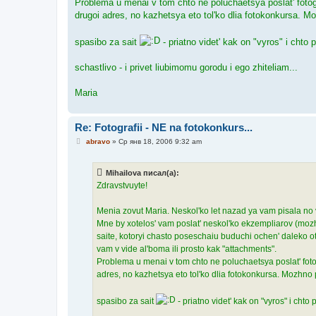
Problema u menai v tom chto ne poluchaetsya poslat' fotog
drugoi adres, no kazhetsya eto tol'ko dlia fotokonkursa. Mo
spasibo za sait
- priatno videt' kak on "vyros" i chto
schastlivo - i privet liubimomu gorodu i ego zhiteliam...
Maria
Re: Fotografii - NE na fotokonkurs...
С
abravo
»
Ср янв 18, 2006 9:32 am
о
о
б
Mihailova писал(а):
щ
е
Zdravstvuyte!
н
и
е
Menia zovut Maria. Neskol'ko let nazad ya vam pisala no v
Mne by xotelos' vam poslat' neskol'ko ekzempliarov (mozh
saite, kotoryi chasto poseschaiu buduchi ochen' daleko ot 
vam v vide al'boma ili prosto kak "attachments".
Problema u menai v tom chto ne poluchaetsya poslat' foto
adres, no kazhetsya eto tol'ko dlia fotokonkursa. Mozhno p
spasibo za sait
- priatno videt' kak on "vyros" i cht