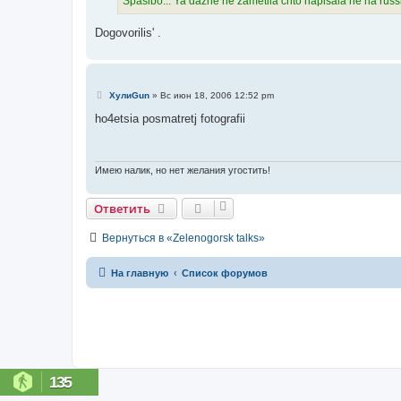
Spasibo... Ya dazhe ne zametila chto napisala ne na russk
н
и
е
Dogovorilis' .
С
ХулиGun
»
Вс июн 18, 2006 12:52 pm
о
о
ho4etsia posmatretj fotografii
б
щ
е
н
и
Имею налик, но нет желания угостить!
е
Ответить
Вернуться в «Zelenogorsk talks»
На главную
Список форумов
135