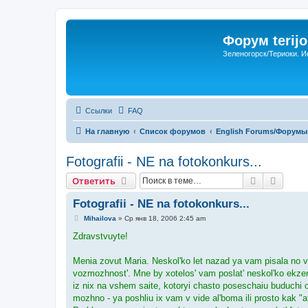
Форум terijo
Зеленогорск/Териоки. И
Ссылки
FAQ
На главную
Список форумов
English Forums/Форумы
Fotografii - NE na fotokonkurs...
Поиск
Расши
Ответить
Fotografii - NE na fotokonkurs...
С
Mihailova
»
Ср янв 18, 2006 2:45 am
о
о
Zdravstvuyte!
б
щ
е
Menia zovut Maria. Neskol'ko let nazad ya vam pisala no v t
н
vozmozhnost'. Mne by xotelos' vam poslat' neskol'ko ekzem
и
е
iz nix na vshem saite, kotoryi chasto poseschaiu buduchi o
mozhno - ya poshliu ix vam v vide al'boma ili prosto kak "