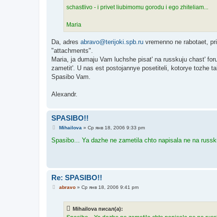
schastlivo - i privet liubimomu gorodu i ego zhiteliam...
Maria
Da, adres
abravo@terijoki.spb.ru
vremenno ne rabotaet, pri
"attachments".
Maria, ja dumaju Vam luchshe pisat' na russkuju chast' for
zametit'. U nas est postojannye posetiteli, kotorye tozhe t
Spasibo Vam.
Alexandr.
SPASIBO!!
С
Mihailova
»
Ср янв 18, 2006 9:33 pm
о
о
Spasibo... Ya dazhe ne zametila chto napisala ne na russku
б
щ
е
н
и
е
Re: SPASIBO!!
С
abravo
»
Ср янв 18, 2006 9:41 pm
о
о
б
Mihailova писал(а):
щ
е