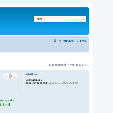
Поиск
Расширенный по
Регистрация
Вход
5 сообщений • Страница
1
из
1
Mihailova
0
Сообщения:
2
Зарегистрирован:
Ср янв 18, 2006 2:22 am
tia by odnu
 i esli