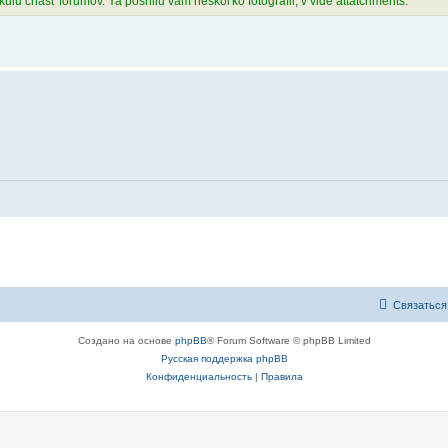
uiu chast' forumov. Ya poshliu vam neskol'ko fotografii, v vide attatchments.
Связаться
Создано на основе
phpBB
® Forum Software © phpBB Limited
Русская поддержка phpBB
Конфиденциальность
|
Правила