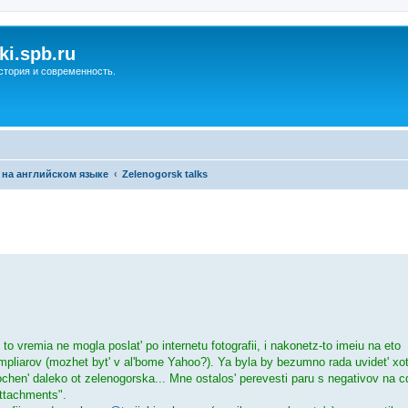
ki.spb.ru
стория и современность.
 на английском языке
Zelenogorsk talks
ренный поиск
o vremia ne mogla poslat' po internetu fotografii, i nakonetz-to imeiu na eto
pliarov (mozhet byt' v al'bome Yahoo?). Ya byla by bezumno rada uvidet' xo
chen' daleko ot zelenogorska... Mne ostalos' perevesti paru s negativov na cd,
attachments".