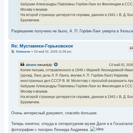
бабушки Александры Павловны Горбик-Ланг из Финляндии в СССР
Москву к внукам.
На второй странице цитируется справка, данная в 1941 г. В. Д. Бо
Бруевичем.
Разрешение получено не было, А. П. Горбик-Ланг умерла в Хельси
Re: Мустамяки-Горьковское
С
Osbourne
»
Сб май 02, 2026 11:09 pm
о
о
б
abravo
писал(а):
Сб май 02, 2026
щ
е
Копия письма, отправленного в 1946 г. Марией Леонидовной Ива
н
(урожд. Ланг, дочь Л. Р. Ланга, внучка А. П. Горбик-Ланг) Наркому
и
е
иностранных дел СССР В. М. Молотову с просьбой разрешить пр
бабушки Александры Павловны Горбик-Ланг из Финляндии в СССР
Москву к внукам.
На второй странице цитируется справка, данная в 1941 г. В. Д. Бо
Бруевичем.
Очень интересный документ, спасибо большое.
Теперь понятно, откуда в литературном музее Даля и в Госкатало
фотографии с похорон Леонида Андреева.