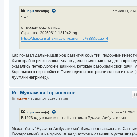
о
о
б
inpu
писал(а):
Чт июн 11, 202
щ
е
<...>
н
и
е
от юридического лица
Скриншот-20260611-131042.jpg
https://digi.kansalliskirjasto.fi/sanom ... %B8&page=4
Как показал дальнейший ход развития событий, подобные инвести
были крайне рискованны. Более дальновидными или даже провид
оказались петербургские дачники, которые разобрали свои дачи, 
Карельского перешейка в Финляндию и построили заново их там (
Луумяки например).
Re: Мустамяки-Горьковское
С
abravo
»
Вс июн 14, 2026 3:34 am
о
о
б
inpu
писал(а):
Чт июн 11, 2026
щ
е
В 1923 году в пансионате была некая Русская Амбулатория
н
и
е
Может быть "Русская Амбулатория" была не в пансионате Салтык
Куутерселькя), а на одном из ее участков у станции Мустамяки (4