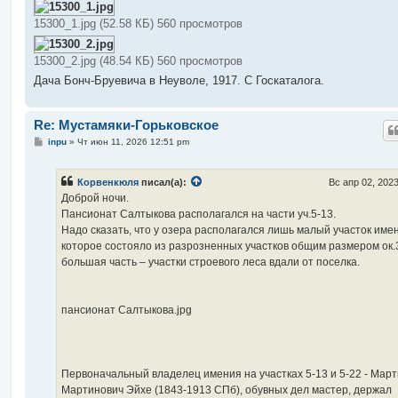
о
б
15300_1.jpg (52.58 КБ) 560 просмотров
щ
е
н
и
15300_2.jpg (48.54 КБ) 560 просмотров
е
Дача Бонч-Бруевича в Неуволе, 1917. С Госкаталога.
Re: Мустамяки-Горьковское
С
inpu
»
Чт июн 11, 2026 12:51 pm
о
о
б
Корвенкюля
писал(а):
Вс апр 02, 202
щ
е
Доброй ночи.
н
Пансионат Салтыкова располагался на части уч.5-13.
и
е
Надо сказать, что у озера располагался лишь малый участок име
которое состояло из разрозненных участков общим размером ок.3
большая часть – участки строевого леса вдали от поселка.
пансионат Салтыкова.jpg
Первоначальный владелец имения на участках 5-13 и 5-22 - Мар
Мартинович Эйхе (1843-1913 СПб), обувных дел мастер, держал