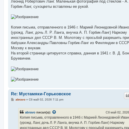
Леонид Робертович Ланг. Маленькая фотография под стеклом - А.
Горбик-Ланг, сухоцветы вставлены ее рукой.
Копия письма, отправленного в 1946 г. Марией Леонидовной Иван
(урожд. Ланг, дочь Л. Р. Ланга, внучка А. П. Горбик-Ланг) Наркому
иностранных дел СССР В. М. Молотову с просьбой разрешить при
бабушки Александры Павловны Горбик-Ланг из Финляндии в СССР
Москву к внукам.
На второй странице цитируется справка, данная в 1941 г. В. Д. Бон
Бруевичем.
Re: Мустамяки-Горьковское
С
abravo
»
Сб май 02, 2026 7:11 pm
о
о
б
abravo
писал(а):
Сб май 02, 2026
щ
е
Копия письма, отправленного в 1946 г. Марией Леонидовной Ива
н
(урожд. Ланг, дочь Л. Р. Ланга, внучка А. П. Горбик-Ланг) Наркому
и
е
иностранных дел СССР В. М. Молотову с просьбой разрешить пр