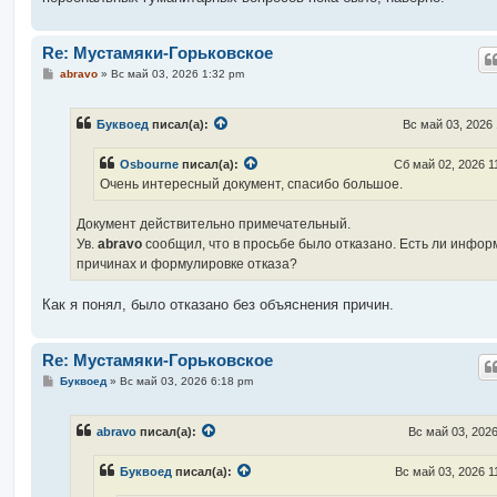
Re: Мустамяки-Горьковское
С
abravo
»
Вс май 03, 2026 1:32 pm
о
о
б
Буквоед
писал(а):
Вс май 03, 2026
щ
е
н
Osbourne
писал(а):
Сб май 02, 2026 1
и
е
Очень интересный документ, спасибо большое.
Документ действительно примечательный.
Ув.
abravo
сообщил, что в просьбе было отказано. Есть ли инфор
причинах и формулировке отказа?
Как я понял, было отказано без объяснения причин.
Re: Мустамяки-Горьковское
С
Буквоед
»
Вс май 03, 2026 6:18 pm
о
о
б
abravo
писал(а):
Вс май 03, 202
щ
е
н
Буквоед
писал(а):
Вс май 03, 2026 1
и
е