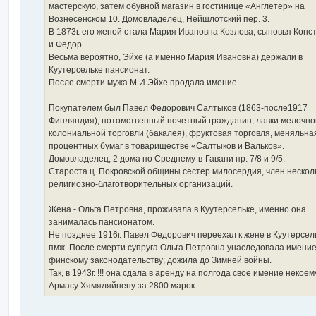
мастерскую, затем обувной магазин в гостинице «Англетер» на
Вознесенском 10. Домовладелец, Нейшлотский пер. 3.
В 1873г. его женой стала Мария Ивановна Козлова; сыновья Конс
и Федор.
Весьма вероятно, Эйхе (а именно Мария Ивановна) держали в
Куутерсельке пансионат.
После смерти мужа М.И.Эйхе продала имение.
Покупателем был Павел Федорович Салтыков (1863-после1917
Финляндия), потомственный почетный гражданин, лавки мелочно
колониальной торговли (бакалея), фруктовая торговля, меняльна
процентных бумаг в товариществе «Салтыков и Вальков».
Домовладелец, 2 дома по Среднему-в-Гавани пр. 7/8 и 9/5.
Староста ц. Покровской общины сестер милосердия, член нескол
религиозно-благотворительных организаций.
Жена - Ольга Петровна, проживала в Куутерсельке, именно она
занималась пансионатом.
Не позднее 1916г. Павел Федорович переехал к жене в Куутерсел
пмж. После смерти супруга Ольга Петровна унаследовала имение
финскому законодательству; дожила до Зимней войны.
Так, в 1943г. !!! она сдала в аренду на полгода свое имение некоем
Армасу Хямяляйнену за 2800 марок.