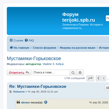
Форум
terijoki.spb.ru
Зеленогорск/Териоки. История и
современность.
Ссылки
FAQ
На главную
Список форумов
Форумы на русском языке
Истори
Мустамяки-Горьковское
Модераторы:
автодоктор
,
Vladimir S. Kotlyar
Поиск
Расширенный п
Ответить
Страниц
1
Пред
1746 сообщений
Re: Мустамяки-Горьковское
С
Osbourne
»
Чт апр 30, 2026 11:21 am
о
о
б
abravo
писал(а):
Чт апр 30, 2026
щ
е
н