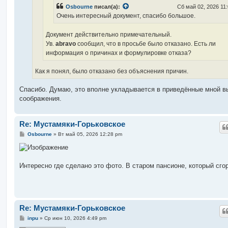
Osbourne
писал(а):
Сб май 02, 2026 11
Очень интересный документ, спасибо большое.
Документ действительно примечательный.
Ув.
abravo
сообщил, что в просьбе было отказано. Есть ли
информация о причинах и формулировке отказа?
Как я понял, было отказано без объяснения причин.
Спасибо. Думаю, это вполне укладывается в приведённые мной 
соображения.
Re: Мустамяки-Горьковское
С
Osbourne
»
Вт май 05, 2026 12:28 pm
о
о
б
щ
е
Интересно где сделано это фото. В старом пансионе, который сго
н
и
е
Re: Мустамяки-Горьковское
С
inpu
»
Ср июн 10, 2026 4:49 pm
о