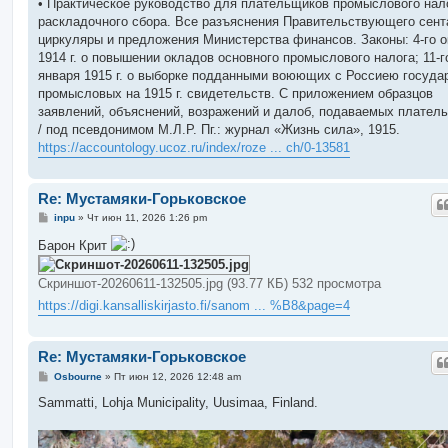
• Практическое руководство для плательщиков промыслового нал
раскладочного сбора. Все разъяснения Правительствующего сент
циркуляры и предложения Министерства финансов. Законы: 4-го о
1914 г. о повышении окладов основного промыслового налога; 11-г
января 1915 г. о выборке подданными воюющих с Россиею госуда
промысловых на 1915 г. свидетельств. С приложением образцов
заявлений, объяснений, возражений и далоб, подаваемых плател
/ под псевдонимом М.Л.Р. Пг.: журнал «Жизнь сила», 1915.
https://accountology.ucoz.ru/index/roze ... ch/0-13581
Re: Мустамяки-Горьковское
С
inpu
»
Чт июн 11, 2026 1:26 pm
о
о
Барон Крит
б
щ
е
Скриншот-20260611-132505.jpg (93.77 КБ) 532 просмотра
н
и
https://digi.kansalliskirjasto.fi/sanom ... %B8&page=4
е
Re: Мустамяки-Горьковское
С
Osbourne
»
Пт июн 12, 2026 12:48 am
о
о
Sammatti, Lohja Municipality, Uusimaa, Finland.
б
щ
е
н