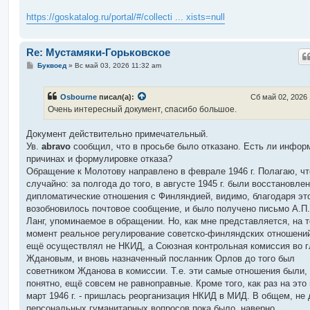
https://goskatalog.ru/portal/#/collecti ... xists=null
Re: Мустамяки-Горьковское
С
Буквоед
»
Вс май 03, 2026 11:32 am
о
о
б
Osbourne
писал(а):
Сб май 02, 2026 
щ
е
Очень интересный документ, спасибо большое.
н
и
е
Документ действительно примечательный.
Ув.
abravo
сообщил, что в просьбе было отказано. Есть ли инфор
причинах и формулировке отказа?
Обращение к Молотову направлено в феврале 1946 г. Полагаю, чт
случайно: за полгода до того, в августе 1945 г. были восстановле
дипломатические отношения с Финляндией, видимо, благодаря эт
возобновилось почтовое сообщение, и было получено письмо А.П.
Ланг, упоминаемое в обращении. Но, как мне представляется, на т
момент реальное регулирование советско-финляндских отношений
ещё осуществлял не НКИД, а Союзная контрольная комиссия во г
Ждановым, и вновь назначенный посланник Орлов до того был
советником Жданова в комиссии. Т.е. эти самые отношения были,
понятно, ещё совсем не равноправные. Кроме того, как раз на это 
март 1946 г. - пришлась реорганизация НКИД в МИД. В общем, не 
персональных гуманитарных вопросов пока было, наверно.