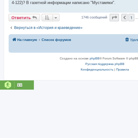
4-122)? В газетной информации написано "Мустамяки".
Страниц
Ответить
1
Пред
1746 сообщений
Вернуться в «История и краеведение»
На главную
Список форумов
Удал
Создано на основе
phpBB
® Forum Software © phpBB
Русская поддержка phpBB
Конфиденциальность
|
Правила
88