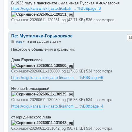
В 1923 году в пансионате была некая Русская Амбулатория
https://digi.kansalliskirjasto.fi/aikak ... %B8&page=8
Скриншот-20260611-120251.jpg (42.71 КБ) 536 просмотров
Re: Мустамяки-Горьковское
С
inpu
»
Чт июн 11, 2026 1:22 pm
о
о
Некоторые объявления и фамилии.
б
щ
е
Дача Евреиновой
н
и
е
Скриншот-20260611-130800.jpg (17.85 КБ) 534 просмотра
https://digi.kansalliskirjasto.fi/sanom ... %B8&page=6
Имение Белозеровой
Скриншот-20260611-130939.jpg (16.36 КБ) 534 просмотра
https://digi.kansalliskirjasto.fi/sanom ... %B8&page=4
от юридического лица
Скриншот-20260611-131042.jpg (50.71 КБ) 534 просмотра