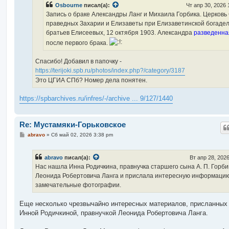
Osbourne
писал(а):
Чт апр 30, 2026 
и
е
Запись о браке Александры Ланг и Михаила Горбика. Церковь 
праведных Захарии и Елизаветы при Елизаветинской богаде
братьев Елисеевых, 12 октября 1903. Александра
разведенна
после первого брака.
Спасибо! Добавил в папочку -
https://terijoki.spb.ru/photos/index.php?/category/3187
Это ЦГИА СПб? Номер дела понятен.
https://spbarchives.ru/infres/-/archive ... 9/127/1440
Re: Мустамяки-Горьковское
С
abravo
»
Сб май 02, 2026 3:38 pm
о
о
б
abravo
писал(а):
Вт апр 28, 202
щ
е
Нас нашла Инна Родичкина, правнучка старшего сына А. П. Горби
н
Леонида Робертовича Ланга и прислала интересную информацию
и
е
замечательные фотографии.
Еще несколько чрезвычайно интересных материалов, присланных 
Инной Родичкиной, правнучкой Леонида Робертовича Ланга.