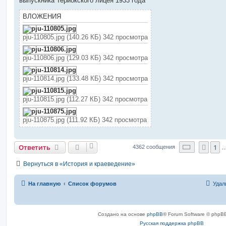
выпускника Териокского лицея 1933 года
щ
е
н
ВЛОЖЕНИЯ
и
е
pju-110805.jpg (140.26 КБ) 342 просмотра
pju-110806.jpg (129.03 КБ) 342 просмотра
pju-110814.jpg (133.48 КБ) 342 просмотра
pju-110815.jpg (112.27 КБ) 342 просмотра
pju-110875.jpg (111.92 КБ) 342 просмотра
Страниц
Ответить
1
Пред
4362 сообщения
Вернуться в «История и краеведение»
На главную
Список форумов
Удал
Создано на основе
phpBB
® Forum Software © phpBB
Русская поддержка phpBB