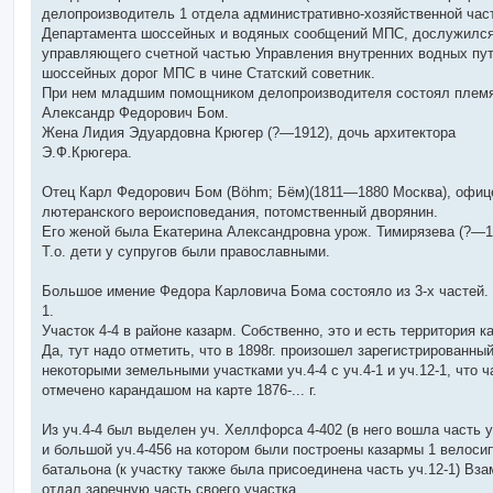
делопроизводитель 1 отдела административно-хозяйственной час
Департамента шоссейных и водяных сообщений МПС, дослужился
управляющего счетной частью Управления внутренних водных пут
шоссейных дорог МПС в чине Статский советник.
При нем младшим помощником делопроизводителя состоял плем
Александр Федорович Бом.
Жена Лидия Эдуардовна Крюгер (?—1912), дочь архитектора
Э.Ф.Крюгера.
Отец Карл Федорович Бом (Böhm; Бём)(1811—1880 Москва), офиц
лютеранского вероисповедания, потомственный дворянин.
Его женой была Екатерина Александровна урож. Тимирязева (?—1
Т.о. дети у супругов были православными.
Большое имение Федора Карловича Бома состояло из 3-х частей.
1.
Участок 4-4 в районе казарм. Собственно, это и есть территория к
Да, тут надо отметить, что в 1898г. произошел зарегистрированны
некоторыми земельными участками уч.4-4 с уч.4-1 и уч.12-1, что 
отмечено карандашом на карте 1876-... г.
Из уч.4-4 был выделен уч. Хеллфорса 4-402 (в него вошла часть у
и большой уч.4-456 на котором были построены казармы 1 велоси
батальона (к участку также была присоединена часть уч.12-1) Вз
отдал заречную часть своего участка.