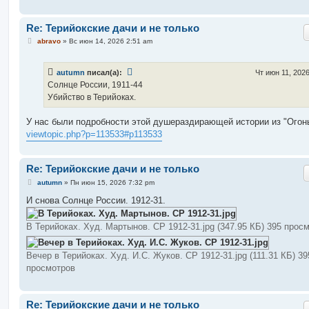
Re: Терийокские дачи и не только
С
abravo
»
Вс июн 14, 2026 2:51 am
о
о
б
autumn
писал(а):
Чт июн 11, 202
щ
е
Солнце России, 1911-44
н
Убийство в Терийоках.
и
е
У нас были подробности этой душераздирающей истории из "Огонь
viewtopic.php?p=113533#p113533
Re: Терийокские дачи и не только
С
autumn
»
Пн июн 15, 2026 7:32 pm
о
о
И снова Солнце России. 1912-31.
б
щ
е
В Терийоках. Худ. Мартынов. СР 1912-31.jpg (347.95 КБ) 395 прос
н
и
е
Вечер в Терийоках. Худ. И.С. Жуков. СР 1912-31.jpg (111.31 КБ) 39
просмотров
Re: Терийокские дачи и не только