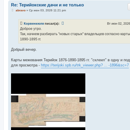
Re: Терийокские дачи и не только
С
abravo
»
Ср июн 03, 2026 11:21 pm
о
о
б
Корвенкюля
писал(а):
Вт июн 02, 202
щ
е
Доброе утро.
н
Так, начнем разбирать "новых старых" владельцев согласно карты
и
е
1890-1895 гг.
Добрый вечер.
Карты межевания Терийок 1876-1890-1895 гг. "склеил" в одну и по
для просмотра -
https://terijoki.spb.ru/trk_viewer.php? ... -1896&sc=7