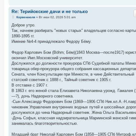
Re: Терийокские дачи и не только
С
Корвенкюля
»
Вт июн 02, 2026 5:01 am
о
о
Доброе утро.
б
Так, начнем разбирать "новых старых" владельцев согласно карты
щ
е
1890-1895 гг.
н
Имение №4-4 принадлежало Федору Бёму.
и
е
Федор Карлович Бом (Böhm; Бём)(1843 Москва—после1917) юрист
окончил Имп.Московский университет.
Дослужился до должности прокурора СПб Судебной палаты Миню
товарища обер-прокурора общего собрания кассационных департа
Сената, член Консультации при Минюсте, в чине Действительный
статский советник с 1888 г., Тайный советник с 1905 г.
В отставке с 1907 г.
В 1863 г. его женой стала Елизавета Николаевна урожд. Гамалея (
—?), дочь Надворного советника.
-Сын Александр Федорович Бом (1869—1906 СПб Ник.кл.А.-Н.лавр
чиновник Управления внутренних водных путей и шоссейных доро
дослужился до чина Надворный советник. Жена Ольга Васильевн
-Дочь Софья, классная надзирательница Мариинской женской гим
занималась благотворительностью.
Младший брат Николай Карлович Бом (1858—1905 СПб Митроф.кл