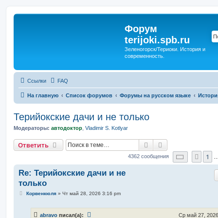
Форум
terijoki.spb.ru
Зеленогорск/Териоки. История и
современность.
Ссылки
FAQ
На главную
Список форумов
Форумы на русском языке
Истори
Терийокские дачи и не только
Модераторы:
автодоктор
,
Vladimir S. Kotlyar
Поиск
Расширенный п
Ответить
Страниц
1
Пред
4362 сообщения
Re: Терийокские дачи и не
только
С
Корвенкюля
»
Чт май 28, 2026 3:16 pm
о
о
б
abravo
писал(а):
Ср май 27, 2026
щ