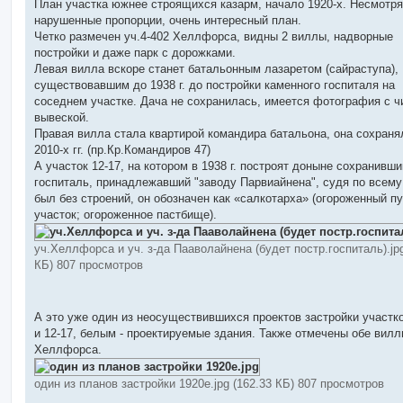
План участка южнее строящихся казарм, начало 1920-х. Несмотря
нарушенные пропорции, очень интересный план.
Четко размечен уч.4-402 Хеллфорса, видны 2 виллы, надворные
постройки и даже парк с дорожками.
Левая вилла вскоре станет батальонным лазаретом (сайраступа),
существовавшим до 1938 г. до постройки каменного госпиталя на
соседнем участке. Дача не сохранилась, имеется фотография с ч
вывеской.
Правая вилла стала квартирой командира батальона, она сохраня
2010-х гг. (пр.Кр.Командиров 47)
А участок 12-17, на котором в 1938 г. построят доныне сохранивш
госпиталь, принадлежавший "заводу Парвиайнена", судя по всему
был без строений, он обозначен как «салкотарха» (огороженный п
участок; огороженное пастбище).
уч.Хеллфорса и уч. з-да Пааволайнена (будет постр.госпиталь).jpg
КБ) 807 просмотров
А это уже один из неосуществившихся проектов застройки участко
и 12-17, белым - проектируемые здания. Также отмечены обе вил
Хеллфорса.
один из планов застройки 1920е.jpg (162.33 КБ) 807 просмотров