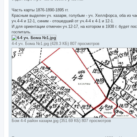
Часть карты 1876-1890-1895 гг.
Красным выделен уч. казарм, голубым - уч. Хеллфорса, оба из ча
уч.4-4 и 12-1, синим - отошедший от уч.4-4 к 4-1 и 12-1.
И для ориентации отмечен уч.12-17, на котором в 1938 г. будет по
госпиталь.
4-4 уч. Бома №1.jpg (428.3 КБ) 807 просмотров
Бом 4-4 район казарм.jpg (351.69 КБ) 807 просмотров