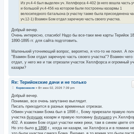
Из уч.4-4 был выделен уч. Хеллфорса 4-402 (в него вошла часть уч
и большой уч.4-456 на котором были построены казармы 1
велосипедного батальона (к участку также была присоединена ча
уч.12-1) Взамен Бом отдал заречную часть своего участка.
Добрый вечер.
Очень интересно, спасибо! Надо бы все-таки мне карты Терийок 18
1890-1895 гг. для сайта подготовить.
Маленький уточняющий вопрос, вероятно, я что-то не понял. А по
"Взамен Бом отдал заречную часть своего участка"? Взамен чего 
отдал, у него же и так отрезали участок Хеллфорса и огромный у
казарм?
Re: Терийокские дачи и не только
С
Корвенкюля
»
Вт июн 02, 2026 7:39 pm
о
о
Добрый вечер.
б
Понимаю, все очень запутанно выглядит.
щ
е
Писать приходится в разных временных отрезках.
н
Обмен участками Бома был в 1898 г., Бому прирезали правую пол
и
е
участка
будущих
казарм и правую половину
будущего
уч.Хеллфор
402. А взамен Бом отдал участки ниже реки, там в синем цвете от
Но это было
в 1898
г., когда ни казарм, ни Хеллфоса и в помине н
это были участки самого Бома. Видимо, в то время это были паст