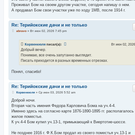
Проживал Бом на своем другом участке, сегодня напишу о нем.
А продавал Бом свои участки уже по ходу 1МВ, после 1914 г.
Re: Терийокские дачи и не только
С
abravo
»
Вт июн 02, 2026 7:45 pm
о
о
б
Корвенкюля
писал(а):
Вт июн 02, 202
щ
е
Добрый вечер.
н
Понимаю, все очень запутанно выглядит.
и
е
Писать приходится в разных временных отрезках.
Понял, спасибо!
Re: Терийокские дачи и не только
С
Корвенкюля
»
Ср июн 03, 2026 5:52 am
о
о
Доброй ночи.
б
Вторая часть имения Федора Карловича Бома на уч.4-4.
щ
е
Именно здесь на согласно карте 1876-1890-1895 гг. располагалось 
н
жилое поместье.
и
е
К уч.4-4 Бом купил уч.13-1, примыкающий к Виертотие-шоссе.
Не позднее 1916 г. Ф.К.Бом продал из своего поместья уч.13-1 и