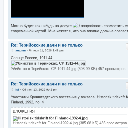
Можно будет как-нибудь на досуге
попробовать совместить е
современной картой. Мне кажется, что она вполне должна совпаст
Re: Терийокские дачи и не только
С
autumn
»
Чт июн 11, 2026 3:48 pm
о
о
Солнце России, 1911-44
б
щ
е
Убийство в Терийоках. СР 1911-44.jpg (308.99 КБ) 457 просмотров
н
и
е
Re: Терийокские дачи и не только
С
isl
»
Сб июн 13, 2026 9:42 pm
о
о
Участники Кронштадтского восстания у вокзала. Historisk tidskrift f
б
Finland, 1992, no. 4
щ
е
н
ВЛОЖЕНИЯ
и
е
Historisk tidskrift för Finland-1992-4.jpg (385.68 КБ) 435 просмотров