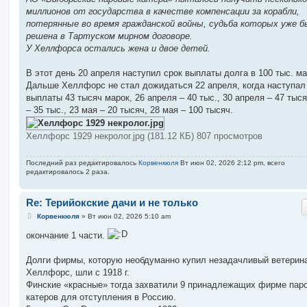
миллионов от государства в качестве компенсации за корабли,
потерянные во время гражданской войны, судьба которых уже б
решена в Тартуском мирном договоре.
У Хеллфорса остались жена и двое детей.
В этот день 20 апреля наступил срок выплаты долга в 100 тыс. ма
Дальше Хеллфорс не стал дожидаться 22 апреля, когда наступал
выплаты 43 тысяч марок, 26 апреля – 40 тыс., 30 апреля – 47 тыся
– 35 тыс., 23 мая – 20 тысяч, 28 мая – 100 тысяч.
Хеллфорс 1929 некролог.jpg (181.12 КБ) 807 просмотров
Последний раз редактировалось
Корвенкюля
Вт июн 02, 2026 2:12 pm, всего
редактировалось 2 раза.
Re: Терийокские дачи и не только
С
Корвенкюля
»
Вт июн 02, 2026 5:10 am
о
о
окончание 1 части.
б
щ
е
Долги фирмы, которую необдуманно купил незадачливый ветерин
н
Хеллфорс, шли с 1918 г.
и
е
Финские «красные» тогда захватили 9 принадлежащих фирме пар
катеров для отступления в Россию.