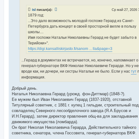
е
н
isl
писал(а):
Ср май 27, 2026 
и
е
1879 год:
...Это дало возможность молодой госпоже Герард из Санкт-
Петербурга дать концерт в своей просторной вилле в пользу
школы....
Имя госпожи Натальи Николаевны Герард не будет забыто в
Терийоки»".
https://digi.kansalliskirjasto.fi/sanom ... lla&page=3
...Герард в документах не встречается, но, конечно, напоминает о
генерал-губернаторе ВКФ Николае Николаевиче Герарде. Но у не
вроде как, ни дочери, ни сестры Натальи не было. Если у нас
тут
п
информация.
Добрый день.
Наталья Николаевна Герард (урожд. фон-Диттмар) (1848-?).
Ее мужем был Иван Николаевич Герард (1837-1920), отставной
Титулярный советник, с 1881 г. купец 1 гильдии, строительный по
совладелец Северного лесообделочного завода (Я.А.Брусов и
И.Н.Герард), затем директор правления общ-ва для закладывания
движимого имущества (ломбарда).
Он брат Николая Николаевича Герарда, Действительного тайного
советника, сенатора, члена Госсовета, генерал-губернатора ВКФ.