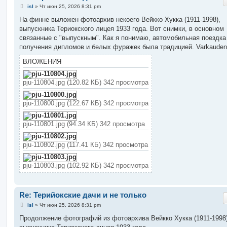
С
isl
»
Чт июн 25, 2026 8:31 pm
о
о
На финне выложен фотоархив некоего Вейкко Хукка (1911-1998),
б
выпускника Териокского лицея 1933 года. Вот снимки, в основном
щ
е
связанные с "выпускным". Как я понимаю, автомобильная поездка
н
получения дипломов и белых фуражек была традицией. Varkauden
и
е
ВЛОЖЕНИЯ
pju-110804.jpg (120.82 КБ) 342 просмотра
pju-110800.jpg (122.67 КБ) 342 просмотра
pju-110801.jpg (94.34 КБ) 342 просмотра
pju-110802.jpg (117.41 КБ) 342 просмотра
pju-110803.jpg (102.92 КБ) 342 просмотра
Re: Терийокские дачи и не только
С
isl
»
Чт июн 25, 2026 8:31 pm
о
о
Продолжение фотографий из фотоархива Вейкко Хукка (1911-1998)
б