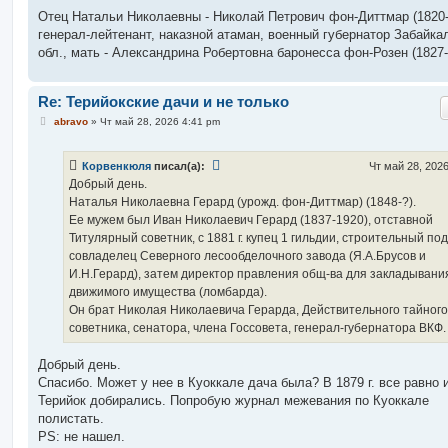
Отец Натальи Николаевны - Николай Петрович фон-Диттмар (1820-
генерал-лейтенант, наказной атаман, военный губернатор Забайка
обл., мать - Александрина Робертовна баронесса фон-Розен (1827-
Re: Терийокские дачи и не только
С
abravo
»
Чт май 28, 2026 4:41 pm
о
о
б
Корвенкюля
писал(а):
Чт май 28, 202
щ
е
Добрый день.
н
Наталья Николаевна Герард (урожд. фон-Диттмар) (1848-?).
и
е
Ее мужем был Иван Николаевич Герард (1837-1920), отставной
Титулярный советник, с 1881 г. купец 1 гильдии, строительный по
совладелец Северного лесообделочного завода (Я.А.Брусов и
И.Н.Герард), затем директор правления общ-ва для закладывани
движимого имущества (ломбарда).
Он брат Николая Николаевича Герарда, Действительного тайного
советника, сенатора, члена Госсовета, генерал-губернатора ВКФ.
Добрый день.
Спасибо. Может у нее в Куоккале дача была? В 1879 г. все равно 
Терийок добирались. Попробую журнал межевания по Куоккале
полистать.
PS: не нашел.