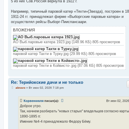
5 из них Сов.Россия вернула в 1922 г.
Например, типичный паровой катер «Тяхти»(Звезда), построен в 189
1911-24 гг. принадлежал фирме «Выборгские паровые катера» и
осуществлял рейсы Выборг-Пииспансаари.
ВЛОЖЕНИЯ
АО Выб.паровые катера 1923.jpg (148.96 КБ) 805 просмотров
паровой катер Тахти в Турку.jpg (29.99 КБ) 805 просмотров
паровой катер Тяхти в Койвисто-.jpg (87.06 КБ) 805 просмотров
Re: Терийокские дачи и не только
С
abravo
»
Вт июн 02, 2026 7:18 pm
о
о
б
Корвенкюля
писал(а):
Вт июн 02, 202
щ
е
Доброе утро.
н
Так, начнем разбирать "новых старых" владельцев согласно карты
и
е
1890-1895 гг.
Имение №4-4 принадлежало Федору Бёму.