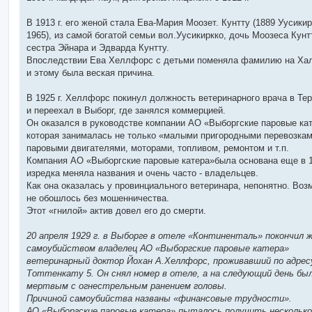
В 1913 г. его женой стала Ева-Мария Моозет. Кунтту (1889 Уусикир
1965), из самой богатой семьи вол.Уусикиркко, дочь Моозеса Кунт
сестра Эйнара и Эдварда Кунтту.
Впоследствии Ева Хеллфорс с детьми поменяла фамилию на Хал
и этому была веская причина.
В 1925 г. Хеллфорс покинул должность ветеринарного врача в Те
и переехал в Выборг, где занялся коммерцией.
Он оказался в руководстве компании АО «Выборгские паровые кат
которая занималась не только «малыми пригородными перевозкам
паровыми двигателями, моторами, топливом, ремонтом и т.п.
Компания АО «Выборгские паровые катера»была основана еще в 18
изредка меняла названия и очень часто - владельцев.
Как она оказалась у провинциального ветеринара, непонятно. Воз
не обошлось без мошенничества.
Этот «гнилой» актив довел его до смерти.
20 апреля 1929 г. в Выборге в отеле «Континенталь» покончил 
самоубийством владелец АО «Выборгские паровые катера»
ветеринарный доктор Йохан А.Хеллфорс, проживавший по адрес
Тоттенкату 5. Он снял номер в отеле, а на следующий день бы
мертвым с огнестрельным ранением головы.
Причиной самоубийства названы «финансовые трудности».
АО «Выборгские паровые катера» пыталось получить несколько