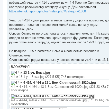
небольшой участок 4-414 с домом из уч.4-4 Георгию Силяновскому
болгарско-российскому офицеру и купцу. Дом сохранился.
https://terijoki.spb.ru/photos/index.php?/category/1888
Участок 4-414 и дом располагается прямо у дороги в поместье, д
вероятно относился к строениям жилой зоны, по типу «дом
управляющего».
Совсем близко от него располагалось и здания поместья. На карте 
следов от него не отмечено, кроме одного фундамента. Также ряд
ручье отмечалась запруда, однако на картах после 1923 г. пруд не
Не позднее 1925 г. поместье Бома 4-4 полностью перешло к
Силяновскому.
Силяновский продал несколько участков из части уч.4-4, и из 13-1
ВЛОЖЕНИЯ
4-4 и 13-1 уч. Бома.jpg (227.5 КБ) 748 просмотров
4-4 = 4-414, 4-464 и 13-1 Бом-Силяновский 1920е.jpg (321.33 КБ) 7
просмотров
4-4 = 4-414, 4-464 и 13-1 Бом-Силяновский-1947.jpg (371.49 КБ) 74
просмотров