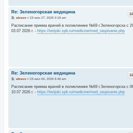
Re: Зеленогорская медицина
С
abravo
»
Сб июн 27, 2026 3:18 am
о
о
Расписание приема врачей в поликлинике №69 г.Зеленогорска c 29
б
03.07 2026 г. -
https://terijoki.spb.ru/medicine/med_raspisanie.php
щ
е
н
и
е
Re: Зеленогорская медицина
С
abravo
»
Сб июл 04, 2026 6:49 am
о
о
Расписание приема врачей в поликлинике №69 г.Зеленогорска c 06
б
10.07 2026 г. -
https://terijoki.spb.ru/medicine/med_raspisanie.php
щ
е
н
и
е