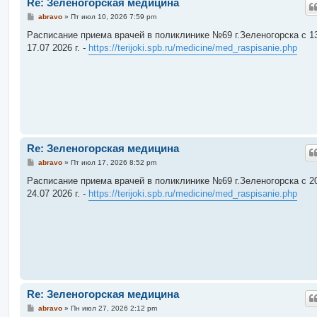
Re: Зеленогорская медицина
С
abravo
»
Пт июл 10, 2026 7:59 pm
о
о
Расписание приема врачей в поликлинике №69 г.Зеленогорска c 13
б
17.07 2026 г. -
https://terijoki.spb.ru/medicine/med_raspisanie.php
щ
е
н
и
е
Re: Зеленогорская медицина
С
abravo
»
Пт июл 17, 2026 8:52 pm
о
о
Расписание приема врачей в поликлинике №69 г.Зеленогорска c 20
б
24.07 2026 г. -
https://terijoki.spb.ru/medicine/med_raspisanie.php
щ
е
н
и
е
Re: Зеленогорская медицина
С
abravo
»
Пн июл 27, 2026 2:12 pm
о