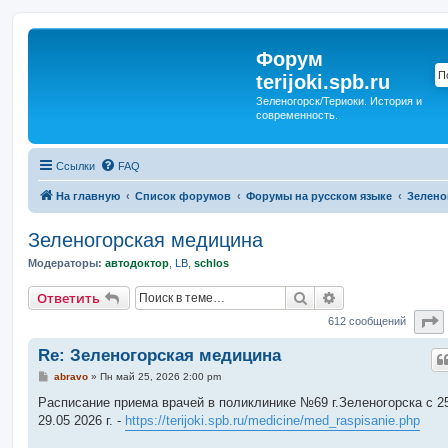
Форум
terijoki.spb.ru
Зеленогорск/Териоки. История и
современность.
Ссылки
FAQ
На главную
Список форумов
Форумы на русском языке
Зелено
Зеленогорская медицина
Модераторы:
автодоктор
,
LB
,
schlos
Поиск
Расширенный п
Ответить
С
612 сообщений
Re: Зеленогорская медицина
С
abravo
»
Пн май 25, 2026 2:00 pm
о
о
Расписание приема врачей в поликлинике №69 г.Зеленогорска c 25
б
29.05 2026 г. -
https://terijoki.spb.ru/medicine/med_raspisanie.php
щ
е
н