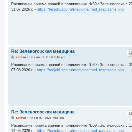
о
Расписание приема врачей в поликлинике №69 г.Зеленогорска c 27
б
31.07 2026 г. -
https://terijoki.spb.ru/medicine/med_raspisanie.php
щ
е
н
и
е
Re: Зеленогорская медицина
С
abravo
»
Пт июл 31, 2026 8:46 pm
о
о
Расписание приема врачей в поликлинике №69 г.Зеленогорска c 03
б
07.08 2026 г. -
https://terijoki.spb.ru/medicine/med_raspisanie.php
щ
е
н
и
е
Re: Зеленогорская медицина
С
abravo
»
Пт авг 07, 2026 7:55 pm
о
о
Расписание приема врачей в поликлинике №69 г.Зеленогорска c 10
б
14.08 2026 г. -
https://terijoki.spb.ru/medicine/med_raspisanie.php
щ