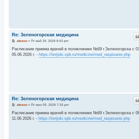
и
е
Re: Зеленогорская медицина
С
abravo
»
Пт май 29, 2026 8:43 pm
о
о
Расписание приема врачей в поликлинике №69 г.Зеленогорска c 01
б
05.06 2026 г. -
https://terijoki.spb.ru/medicine/med_raspisanie.php
щ
е
н
и
е
Re: Зеленогорская медицина
С
abravo
»
Пт июн 05, 2026 7:33 pm
о
о
Расписание приема врачей в поликлинике №69 г.Зеленогорска c 08
б
11.06 2026 г. -
https://terijoki.spb.ru/medicine/med_raspisanie.php
щ
е
н
и
е