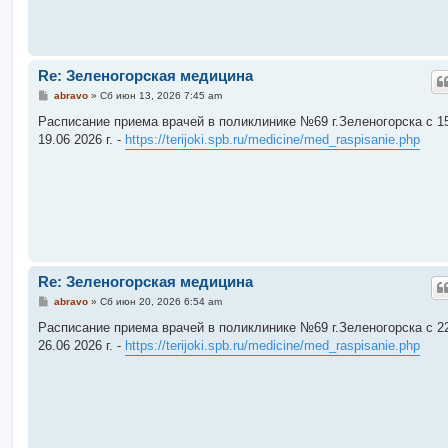
Re: Зеленогорская медицина
С
abravo
»
Сб июн 13, 2026 7:45 am
о
о
Расписание приема врачей в поликлинике №69 г.Зеленогорска c 15
б
19.06 2026 г. -
https://terijoki.spb.ru/medicine/med_raspisanie.php
щ
е
н
и
е
Re: Зеленогорская медицина
С
abravo
»
Сб июн 20, 2026 6:54 am
о
о
Расписание приема врачей в поликлинике №69 г.Зеленогорска c 22
б
26.06 2026 г. -
https://terijoki.spb.ru/medicine/med_raspisanie.php
щ
е
н
и
е