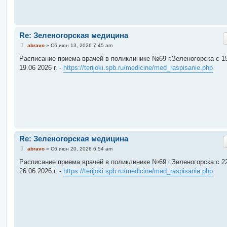
Re: Зеленогорская медицина
С
abravo
»
Сб июн 13, 2026 7:45 am
о
о
Расписание приема врачей в поликлинике №69 г.Зеленогорска c 15
б
19.06 2026 г. -
https://terijoki.spb.ru/medicine/med_raspisanie.php
щ
е
н
и
е
Re: Зеленогорская медицина
С
abravo
»
Сб июн 20, 2026 6:54 am
о
о
Расписание приема врачей в поликлинике №69 г.Зеленогорска c 22
б
26.06 2026 г. -
https://terijoki.spb.ru/medicine/med_raspisanie.php
щ
е
н
и
е