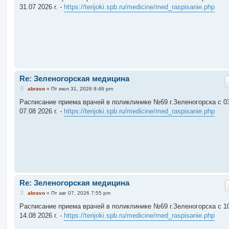
б
31.07 2026 г. -
https://terijoki.spb.ru/medicine/med_raspisanie.php
щ
е
н
и
е
Re: Зеленогорская медицина
С
abravo
»
Пт июл 31, 2026 8:46 pm
о
о
Расписание приема врачей в поликлинике №69 г.Зеленогорска c 03
б
07.08 2026 г. -
https://terijoki.spb.ru/medicine/med_raspisanie.php
щ
е
н
и
е
Re: Зеленогорская медицина
С
abravo
»
Пт авг 07, 2026 7:55 pm
о
о
Расписание приема врачей в поликлинике №69 г.Зеленогорска c 10
б
14.08 2026 г. -
https://terijoki.spb.ru/medicine/med_raspisanie.php
щ
е