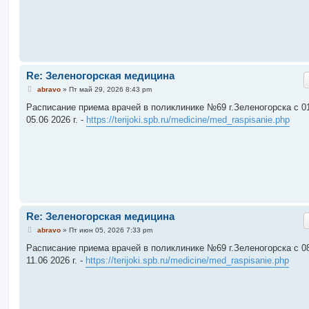
и
е
Re: Зеленогорская медицина
С
abravo
»
Пт май 29, 2026 8:43 pm
о
о
Расписание приема врачей в поликлинике №69 г.Зеленогорска c 01
б
05.06 2026 г. -
https://terijoki.spb.ru/medicine/med_raspisanie.php
щ
е
н
и
е
Re: Зеленогорская медицина
С
abravo
»
Пт июн 05, 2026 7:33 pm
о
о
Расписание приема врачей в поликлинике №69 г.Зеленогорска c 08
б
11.06 2026 г. -
https://terijoki.spb.ru/medicine/med_raspisanie.php
щ
е
н
и
е