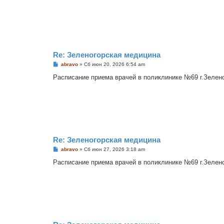
щ
е
н
и
е
Re: Зеленогорская медицина
С
abravo
»
Сб июн 20, 2026 6:54 am
о
о
Расписание приема врачей в поликлинике №69 г.Зеленого
б
щ
е
н
и
е
Re: Зеленогорская медицина
С
abravo
»
Сб июн 27, 2026 3:18 am
о
о
Расписание приема врачей в поликлинике №69 г.Зеленого
б
щ
е
н
и
е