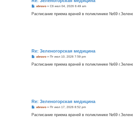
Re: Зеленогорская медицина
С
abravo
»
Сб июл 04, 2026 6:49 am
о
о
Расписание приема врачей в поликлинике №69 г.Зеленого
б
щ
е
н
и
е
Re: Зеленогорская медицина
С
abravo
»
Пт июл 10, 2026 7:59 pm
о
о
Расписание приема врачей в поликлинике №69 г.Зеленого
б
щ
е
н
и
е
Re: Зеленогорская медицина
С
abravo
»
Пт июл 17, 2026 8:52 pm
о
о
Расписание приема врачей в поликлинике №69 г.Зеленого
б
щ
е
н
и