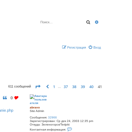
Поиск
Расширенный по
Регистрация
Вход
Страница
41
из
41
1
37
38
39
40
41
Пред.
611 сообщений
…
0
abravo
anie.php
Site Admin
Сообщения:
32966
Зарегистрирован:
Ср дек 24, 2003 12:35 pm
Откуда:
Зеленогорск/Terijoki
К
Контактная информация:
о