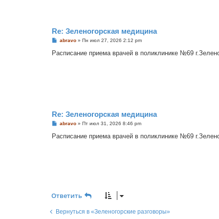
е
Re: Зеленогорская медицина
С
abravo
»
Пн июл 27, 2026 2:12 pm
о
о
Расписание приема врачей в поликлинике №69 г.Зеленого
б
щ
е
н
и
е
Re: Зеленогорская медицина
С
abravo
»
Пт июл 31, 2026 8:46 pm
о
о
Расписание приема врачей в поликлинике №69 г.Зеленого
б
щ
е
н
и
е
Ответить
Вернуться в «Зеленогорские разговоры»