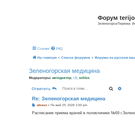
Форум terijo
Зеленогорск/Териоки. И
Ссылки
FAQ
На главную
Список форумов
Форумы на русском язы
Зеленогорская медицина
Модераторы:
автодоктор
,
LB
,
schlos
Поиск
Расши
Ответить
Re: Зеленогорская медицина
С
abravo
»
Пн май 25, 2026 2:00 pm
о
о
Расписание приема врачей в поликлинике №69 г.Зеленого
б
щ
е
н
и
е