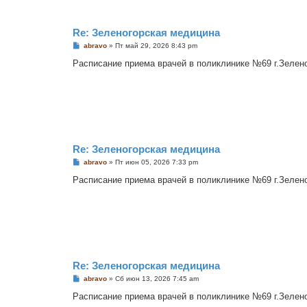
Re: Зеленогорская медицина
С
abravo
»
Пт май 29, 2026 8:43 pm
о
о
Расписание приема врачей в поликлинике №69 г.Зеленого
б
щ
е
н
и
е
Re: Зеленогорская медицина
С
abravo
»
Пт июн 05, 2026 7:33 pm
о
о
Расписание приема врачей в поликлинике №69 г.Зеленого
б
щ
е
н
и
е
Re: Зеленогорская медицина
С
abravo
»
Сб июн 13, 2026 7:45 am
о
о
Расписание приема врачей в поликлинике №69 г.Зеленого
б