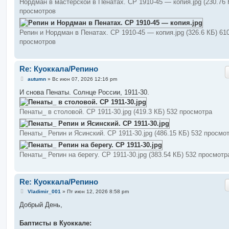
Нордман в мастерской в Пенатах. СР 1910-45 — копия.jpg (230.76 
и
е
просмотров
Репин и Нордман в Пенатах. СР 1910-45 — копия.jpg (326.6 КБ) 61
просмотров
Re: Куоккала/Репино
С
autumn
»
Вс июн 07, 2026 12:16 pm
о
о
И снова Пенаты. Солнце России, 1911-30.
б
щ
е
Пенаты_ в столовой. СР 1911-30.jpg (419.3 КБ) 532 просмотра
н
и
е
Пенаты_ Репин и Ясинский. СР 1911-30.jpg (486.15 КБ) 532 просмо
Пенаты_ Репин на берегу. СР 1911-30.jpg (383.54 КБ) 532 просмотр
Re: Куоккала/Репино
С
Vladimir_001
»
Пт июн 12, 2026 8:58 pm
о
о
Добрый День,
б
щ
е
Баптисты в Куоккале:
н