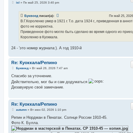
С
isl
»
Пн май 25, 2026 3:40 pm
о
о
б
Буквоед
писал(а):
Пн май 25, 2026
щ
е
В.Г.Короленко умер в 1921 г. Т.о. дата 1924 г., приведенная в анно
н
фото не корректна.
и
е
Приведенное фото могло быть сделано во время одного из прие
Короленко в Куоккала.
24 - 'это номер журнала:). А год 1910-й
Re: Куоккала/Репино
С
Буквоед
»
Вт май 26, 2026 7:47 am
о
о
Спасибо за уточнение.
б
Действительно, мог бы и сам додуматься
щ
е
Дезавуирую своё замечание.
н
и
е
Re: Куоккала/Репино
С
autumn
»
Вт июн 02, 2026 1:10 pm
о
о
Репин и Нордман в Пенатах. Солнце России 1910-45.
б
Фото К. Булла.
щ
е
н