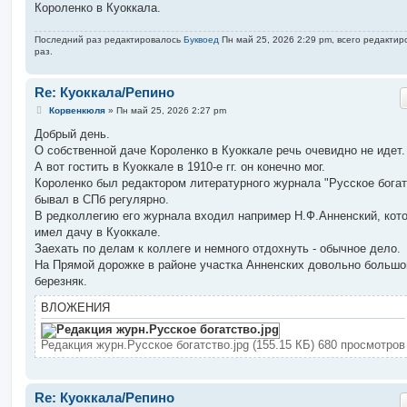
Короленко в Куоккала.
и
е
Последний раз редактировалось
Буквоед
Пн май 25, 2026 2:29 pm, всего редактир
раз.
Re: Куоккала/Репино
С
Корвенкюля
»
Пн май 25, 2026 2:27 pm
о
о
Добрый день.
б
О собственной даче Короленко в Куоккале речь очевидно не идет.
щ
е
А вот гостить в Куоккале в 1910-е гг. он конечно мог.
н
Короленко был редактором литературного журнала "Русское богат
и
е
бывал в СПб регулярно.
В редколлегию его журнала входил например Н.Ф.Анненский, кот
имел дачу в Куоккале.
Заехать по делам к коллеге и немного отдохнуть - обычное дело.
На Прямой дорожке в районе участка Анненских довольно большо
березняк.
ВЛОЖЕНИЯ
Редакция журн.Русское богатство.jpg (155.15 КБ) 680 просмотров
Re: Куоккала/Репино