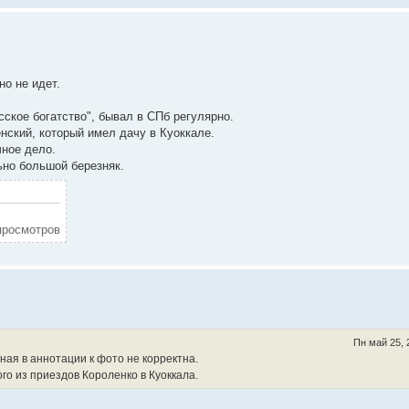
но не идет.
ское богатство", бывал в СПб регулярно.
нский, который имел дачу в Куоккале.
чное дело.
ьно большой березняк.
 просмотров
Пн май 25, 
енная в аннотации к фото не корректна.
о из приездов Короленко в Куоккала.