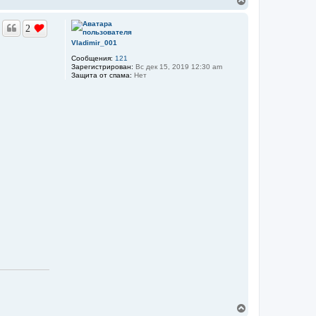
е
р
2
н
у
Vladimir_001
т
Сообщения:
121
ь
Зарегистрирован:
Вс дек 15, 2019 12:30 am
с
Защита от спама:
Нет
я
к
н
а
ч
а
л
у
В