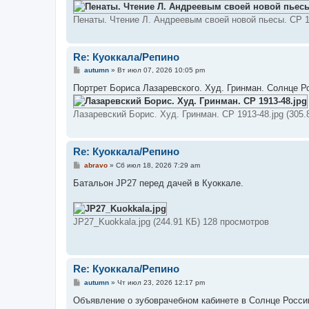
щ
е
Пенаты. Чтение Л. Андреевым своей новой пьесы. СР 19
н
и
е
Re: Куоккала/Репино
С
autumn
»
Вт июл 07, 2026 10:05 pm
о
о
Портрет Бориса Лазаревского. Худ. Гринман. Солнце Ро
б
щ
е
Лазаревский Борис. Худ. Гринман. СР 1913-48.jpg (305.
н
и
е
Re: Куоккала/Репино
С
abravo
»
Сб июл 18, 2026 7:29 am
о
о
Батальон JP27 перед дачей в Куоккале.
б
щ
е
н
JP27_Kuokkala.jpg (244.91 КБ) 128 просмотров
и
е
Re: Куоккала/Репино
С
autumn
»
Чт июл 23, 2026 12:17 pm
о
о
Объявление о зубоврачебном кабинете в Солнце Росси
б