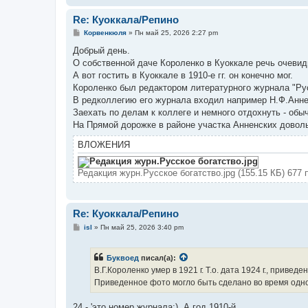
Re: Куоккала/Репино
С
Корвенкюля
»
Пн май 25, 2026 2:27 pm
о
о
Добрый день.
б
О собственной даче Короленко в Куоккале речь очевид
щ
е
А вот гостить в Куоккале в 1910-е гг. он конечно мог.
н
Короленко был редактором литературного журнала "Рус
и
е
В редколлегию его журнала входил например Н.Ф.Анне
Заехать по делам к коллеге и немного отдохнуть - обы
На Прямой дорожке в районе участка Анненских довол
ВЛОЖЕНИЯ
Редакция журн.Русское богатство.jpg (155.15 КБ) 677
Re: Куоккала/Репино
С
isl
»
Пн май 25, 2026 3:40 pm
о
о
б
Буквоед
писал(а):
щ
е
В.Г.Короленко умер в 1921 г. Т.о. дата 1924 г., привед
н
Приведенное фото могло быть сделано во время одног
и
е
24 - 'это номер журнала:). А год 1910-й