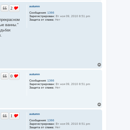
е
р
autumn
2
н
у
Сообщения:
1366
Зарегистрирован:
Вт ноя 09, 2010 8:51 pm
т
 прекрасном
Защита от спама:
Нет
ь
ые ванны."
с
я
удьбах
к
к.
н
а
ч
а
л
у
В
е
р
autumn
0
н
у
Сообщения:
1366
Зарегистрирован:
Вт ноя 09, 2010 8:51 pm
т
Защита от спама:
Нет
ь
с
я
к
В
н
е
а
р
ч
autumn
1
н
а
у
Сообщения:
1366
л
Зарегистрирован:
Вт ноя 09, 2010 8:51 pm
т
у
Защита от спама:
Нет
ь