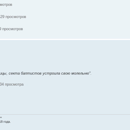
смотров
529 просмотров
29 просмотров
лицы, секта баптистов устроила свою молельню".
404 просмотра
=
8 года.