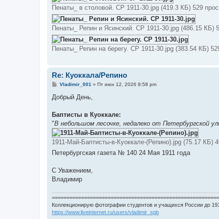
е
Пенаты_ в столовой. СР 1911-30.jpg (419.3 КБ) 529 про
н
и
е
Пенаты_ Репин и Ясинский. СР 1911-30.jpg (486.15 КБ) 
Пенаты_ Репин на берегу. СР 1911-30.jpg (383.54 КБ) 5
Re: Куоккала/Репино
С
Vladimir_001
»
Пт июн 12, 2026 8:58 pm
о
о
Добрый День,
б
щ
е
Баптисты в Куоккале:
н
"
В небольшом лесочке, недалеко от Петербургской у
и
е
1911-Май-Баптисты-в-Куоккале-(Репино).jpg (75.17 КБ) 
Петербургская газета № 140 24 Мая 1911 года
С Уважением,
Владимир
=========================================================
Коллекционирую фотографии студентов и учащихся России до 191
https://www.liveinternet.ru/users/vladimir_spb