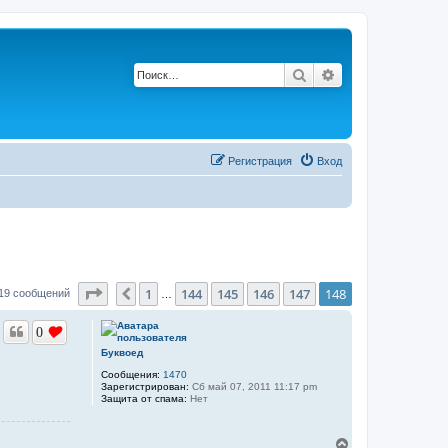
Поиск
Расширенный по
Регистрация
Вход
Страница
148
из
148
1
144
145
146
147
148
Пред.
19 сообщений
…
0
Буквоед
Сообщения:
1470
Зарегистрирован:
Сб май 07, 2011 11:17 pm
Защита от спама:
Нет
В