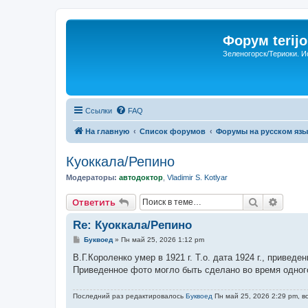
Форум terijo
Зеленогорск/Териоки. И
Ссылки
FAQ
На главную
Список форумов
Форумы на русском язы
Куоккала/Репино
Модераторы:
автодоктор
,
Vladimir S. Kotlyar
Поиск
Расши
Ответить
Re: Куоккала/Репино
С
Буквоед
»
Пн май 25, 2026 1:12 pm
о
о
В.Г.Короленко умер в 1921 г. Т.о. дата 1924 г., приведе
б
Приведенное фото могло быть сделано во время одного
щ
е
н
Последний раз редактировалось
Буквоед
Пн май 25, 2026 2:29 pm, в
и
е