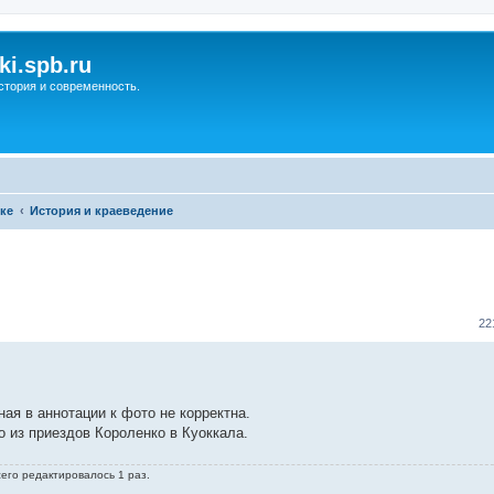
ki.spb.ru
стория и современность.
ке
История и краеведение
ренный поиск
22
нная в аннотации к фото не корректна.
 из приездов Короленко в Куоккала.
сего редактировалось 1 раз.