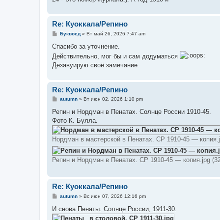
Re: Куоккала/Репино
С
Буквоед
»
Вт май 26, 2026 7:47 am
о
о
Спасибо за уточнение.
б
Действительно, мог бы и сам додуматься
щ
е
Дезавуирую своё замечание.
н
и
е
Re: Куоккала/Репино
С
autumn
»
Вт июн 02, 2026 1:10 pm
о
о
Репин и Нордман в Пенатах. Солнце России 1910-45.
б
Фото К. Булла.
щ
е
н
Нордман в мастерской в Пенатах. СР 1910-45 — копия.j
и
е
Репин и Нордман в Пенатах. СР 1910-45 — копия.jpg (3
Re: Куоккала/Репино
С
autumn
»
Вс июн 07, 2026 12:16 pm
о
о
И снова Пенаты. Солнце России, 1911-30.
б
щ