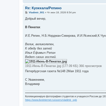
Re: Куоккала/Репино
С
Vladimir_001
»
Чт июн 18, 2026 8:54 pm
о
о
Добрый вечер,
б
щ
е
В Пенатах
н
и
е
И.Е.Репин, Н.Б.Нордман-Северова, И.И.Ясинский,К.Чук
Велик, великолепен,
К обеду без затей
Илья Ефимыч Репин
Ведет своих гостей.
1911-Июнь-В-Пенатах.jpg (177.09 КБ) 366 просмотров
Петербургская газета №148 2Мая 1911 года
С Уважением,
Владимир
=========================================================
Коллекционирую фотографии студентов и учащихся России до 191
https://www.liveinternet.ru/users/vladimir_spb