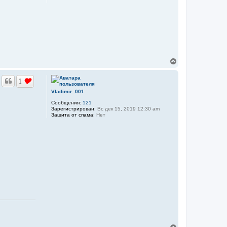
я
к
н
а
ч
а
л
у
В
е
р
1
н
у
Vladimir_001
т
Сообщения:
121
ь
Зарегистрирован:
Вс дек 15, 2019 12:30 am
с
Защита от спама:
Нет
я
к
н
а
ч
а
л
у
В