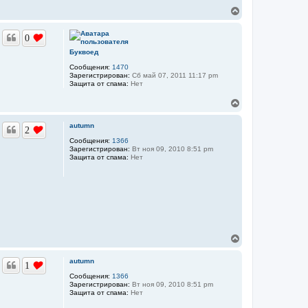
н
а
В
а
л
я
е
у
и
р
н
0
н
ф
у
о
Буквоед
т
р
Сообщения:
1470
ь
м
Зарегистрирован:
Сб май 07, 2011 11:17 pm
а
с
Защита от спама:
Нет
ц
я
и
к
В
я
н
п
е
а
о
р
ч
autumn
л
2
н
ь
а
у
Сообщения:
1366
з
л
Зарегистрирован:
Вт ноя 09, 2010 8:51 pm
т
о
у
Защита от спама:
Нет
ь
в
а
с
т
я
е
к
л
н
я
а
i
ч
s
l
а
л
В
у
е
р
autumn
1
н
у
Сообщения:
1366
Зарегистрирован:
Вт ноя 09, 2010 8:51 pm
т
Защита от спама:
Нет
ь
с