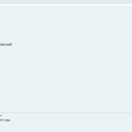
овский
=
8 года.