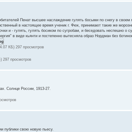
обитателей Пенат высшее наслаждение гулять босыми по снегу в своем
динственный в настоящее время ученик г. Фюк, принимают такие же морозн
ки и - гулять, гулять босиком по сугробам, и беседовать неспешно о с
ергия" в виде кьянти и постепенно вытесняла образ Нордман без ботино
54.07 КБ) 297 просмотров
Б) 297 просмотров
ах. Солнце России, 1913-27.
росмотров
ии публики свою новую пьесу.