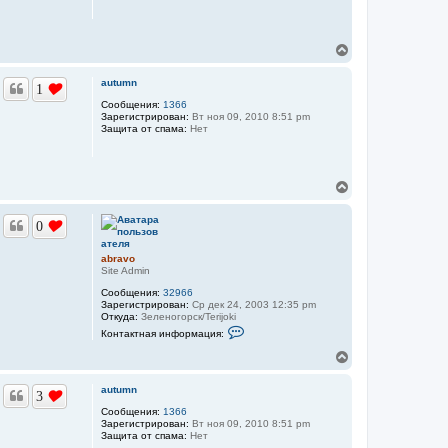
с
я
к
В
н
е
а
р
ч
autumn
1
н
а
у
Сообщения:
1366
л
Зарегистрирован:
Вт ноя 09, 2010 8:51 pm
т
у
Защита от спама:
Нет
ь
с
я
к
В
н
е
а
р
ч
0
н
а
у
л
т
у
abravo
ь
Site Admin
с
Сообщения:
32966
я
Зарегистрирован:
Ср дек 24, 2003 12:35 pm
к
Откуда:
Зеленогорск/Terijoki
н
К
Контактная информация:
а
о
н
ч
В
т
а
е
а
л
р
к
autumn
3
у
н
т
у
Сообщения:
1366
н
Зарегистрирован:
Вт ноя 09, 2010 8:51 pm
а
т
Защита от спама:
Нет
я
ь
и