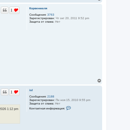
е
р
Корвенкюля
1
н
у
Сообщения:
3763
Зарегистрирован:
Чт окт 20, 2011 9:52 pm
т
Защита от спама:
Нет
ь
с
я
к
н
а
ч
а
л
у
В
е
р
isl
1
н
у
Сообщения:
2188
Зарегистрирован:
Пн ноя 15, 2010 9:55 pm
т
Защита от спама:
Нет
ь
К
Контактная информация:
с
2026 1:12 pm
о
я
н
к
т
а
н
к
а
т
ч