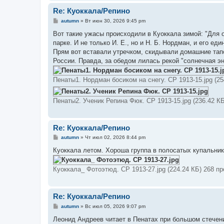
Re: Куоккала/Репино
С
autumn
»
Вт июн 30, 2026 9:45 pm
о
о
Вот такие ужасы происходили в Куоккала зимой: "Для 
б
парке. И не только И. Е., но и Н. Б. Нордман, и его е
щ
е
Прям вот вставали утречком, скидывали домашние тапоч
н
России. Правда, за обедом лилась рекой "солнечная эн
и
е
Пенаты1. Нордман босиком на снегу. СР 1913-15.jpg (2
Пенаты2. Ученик Репина Фюк. СР 1913-15.jpg (236.42 К
Re: Куоккала/Репино
С
autumn
»
Чт июл 02, 2026 8:44 pm
о
о
Куоккала летом. Хороша группа в полосатых купальник
б
щ
е
Куоккала_ Фотоэтюд. СР 1913-27.jpg (224.24 КБ) 268 п
н
и
е
Re: Куоккала/Репино
С
autumn
»
Вс июл 05, 2026 9:07 pm
о
о
Леонид Андреев читает в Пенатах при большом стечен
б