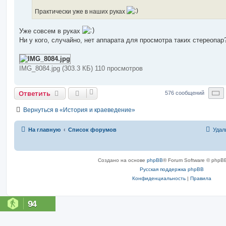
Практически уже в наших руках
Уже совсем в руках
Ни у кого, случайно, нет аппарата для просмотра таких стереопар
IMG_8084.jpg (303.3 КБ) 110 просмотров
С
Ответить
576 сообщений
Вернуться в «История и краеведение»
На главную
Список форумов
Удал
Создано на основе
phpBB
® Forum Software © phpBB
Русская поддержка phpBB
Конфиденциальность
|
Правила
94