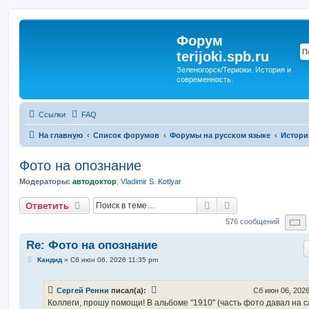
Форум
terijoki.spb.ru
Зеленогорск/Териоки. История и
современность.
Ссылки
FAQ
На главную
Список форумов
Форумы на русском языке
Истори
Фото на опознание
Модераторы:
автодоктор
,
Vladimir S. Kotlyar
Поиск
Расширенный п
Ответить
С
576 сообщений
Re: Фото на опознание
С
Кандид
»
Сб июн 06, 2026 11:35 pm
о
о
б
Сергей Ренни
писал(а):
Сб июн 06, 2026
щ
е
Коллеги, прошу помощи! В альбоме "1910" (часть фото давал на с
н