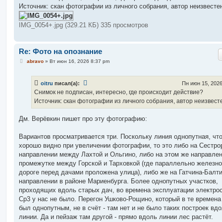
б
Источник: скан фотографии из личного собрания, автор неизвесте
щ
е
н
IMG_0054+.jpg (329.21 КБ) 335 просмотров
и
е
Re: Фото на опознание
С
abravo
»
Вт июн 16, 2026 8:37 pm
о
о
б
oitru
писал(а):
Пн июн 15, 2026
щ
е
Снимок не подписан, интересно, где происходит действие?
н
Источник: скан фотографии из личного собрания, автор неизвест
и
е
Дм. Верёвкин пишет про эту фотографию:
Вариантов просматривается три. Поскольку линия однопутная, чт
хорошо видно при увеличении фотографии, то это либо на Сестро
направлении между Лахтой и Ольгино, либо на этом же направлен
промежутке между Горской и Тарховкой (где параллельно железн
дороге перед дачами проложена улица), либо же на Гатчина-Балт
направлении в районе Мариенбурга. Более однопутных участков,
проходящих вдоль старых дач, во времена эксплуатации электро
Ср3 у нас не было. Перегон Ушково-Рощино, который в те времена
был однопутным, не в счёт - там нет и не было таких построек вдо
линии. Да и пейзаж там другой - прямо вдоль линии лес растёт.