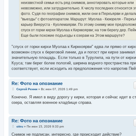
неизвестной семьи есть ряд снимков, аннотировать которые или
и
е
невозможно, или затруднительно. К числу последних относится э
фото. Судя по географии снимков, жили они в Перкъярви и делал
"выезды" с фотоаппаратом. Маршрут: Муолаа - Кююреля - Перкъя
карьер Виеруста - Куолемаярви. По этому снимку мое предполож
спуск от горки кирхи Муолаа к Кирккоярви; на том берегу дер. Пей
Еще были похожие подъезды к озерам на Этом маршруте?
"спуск от горки кирхи Муолаа к Кирккоярви" едва ли прямо от кир
возможен спуск к береговой линии, да и погост при кирхе занимал
значительную площадь. Если только в Турулила, на пути от кирхи
Кууса; там берег более пологий, ширина водного пространства пр
соответствует, если исходить из предположения что напротив Пей
Re: Фото на опознание
С
Сергей Ренни
»
Вс июн 07, 2026 1:49 pm
о
о
Конечно. Я имел в виду дорогу у кирки, которая и сейчас идет в с
б
озера, оставляя военное кладбище справа.
щ
е
н
и
е
Re: Фото на опознание
С
oitru
»
Пн июн 15, 2026 9:33 pm
о
о
Снимок не подписан, интересно, где происходит действие?