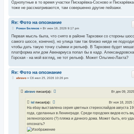
Однопутные в то время участки Пискарёвка-Сосново и Пискарёвк
тоже не рассматриваются, там совершенно другие пейзажи.
Re: Фото на опознание
С
Роман Беляков
»
Вт июн 16, 2026 9:17 pm
о
о
Первая мысль была, что снято в районе Тарховки со стороны шосс
б
самого шоссе, конечно), но улица там так близко нигде не подходит
щ
е
чтобы дать такую точку съёмки и рельеф. В Тарховке будет меша
н
платформа или дом Авенариуса попал бы в кадр. Александровска
и
е
Горская - на мой взгляд, не тот рельеф. Может Ольгино-Лахта?
Re: Фото на опознание
С
abravo
»
Сб июл 25, 2026 10:26 pm
о
о
б
abravo
писал(а):
Вт дек 09, 202
щ
е
н
isl
писал(а):
Вт ноя 18, 2025 
и
е
На ebay выставлена серия цветных стереослайдов августа 1
года, сделанных в Ленинграде. Среди городских видов есть ви
зеленогорского (?) пляжа и дачного дома. Может быть, его уд
опознать?