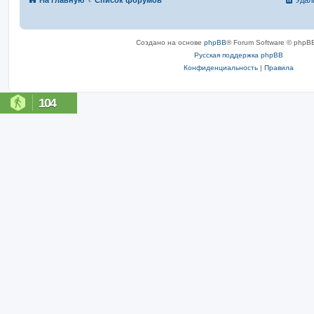
На главную
Список форумов
Удал
Создано на основе
phpBB
® Forum Software © phpBB
Русская поддержка phpBB
Конфиденциальность
|
Правила
104