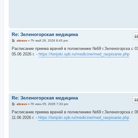
и
е
Re: Зеленогорская медицина
С
abravo
»
Пт май 29, 2026 8:43 pm
о
о
Расписание приема врачей в поликлинике №69 г.Зеленогорска c 01
б
05.06 2026 г. -
https://terijoki.spb.ru/medicine/med_raspisanie.php
щ
е
н
и
е
Re: Зеленогорская медицина
С
abravo
»
Пт июн 05, 2026 7:33 pm
о
о
Расписание приема врачей в поликлинике №69 г.Зеленогорска c 08
б
11.06 2026 г. -
https://terijoki.spb.ru/medicine/med_raspisanie.php
щ
е
н
и
е