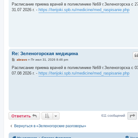
о
Расписание приема врачей в поликлинике №69 г.Зеленогорска c 27
б
31.07 2026 г. -
https://terijoki.spb.ru/medicine/med_raspisanie.php
щ
е
н
и
е
Re: Зеленогорская медицина
С
abravo
»
Пт июл 31, 2026 8:46 pm
о
о
Расписание приема врачей в поликлинике №69 г.Зеленогорска c 03
б
07.08 2026 г. -
https://terijoki.spb.ru/medicine/med_raspisanie.php
щ
е
н
и
е
С
Ответить
611 сообщений
Вернуться в «Зеленогорские разговоры»