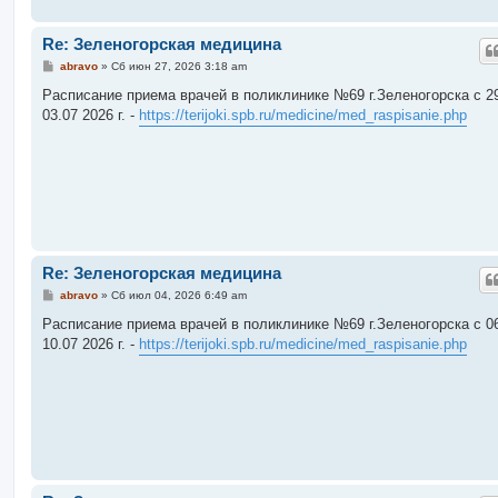
Re: Зеленогорская медицина
С
abravo
»
Сб июн 27, 2026 3:18 am
о
о
Расписание приема врачей в поликлинике №69 г.Зеленогорска c 29
б
03.07 2026 г. -
https://terijoki.spb.ru/medicine/med_raspisanie.php
щ
е
н
и
е
Re: Зеленогорская медицина
С
abravo
»
Сб июл 04, 2026 6:49 am
о
о
Расписание приема врачей в поликлинике №69 г.Зеленогорска c 06
б
10.07 2026 г. -
https://terijoki.spb.ru/medicine/med_raspisanie.php
щ
е
н
и
е