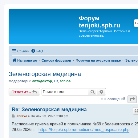
Форум
terijoki.spb.ru
Зеленогорск/Териоки. История и
современность.
Ссылки
FAQ
На главную
Список форумов
Форумы на русском языке
Зелено
Зеленогорская медицина
Модераторы:
автодоктор
,
LB
,
schlos
Поиск
Расширенный п
Ответить
С
611 сообщений
Re: Зеленогорская медицина
С
abravo
»
Пн май 25, 2026 2:00 pm
о
о
Расписание приема врачей в поликлинике №69 г.Зеленогорска c 25
б
29.05 2026 г. -
https://terijoki.spb.ru/medicine/med_raspisanie.php
щ
е
н