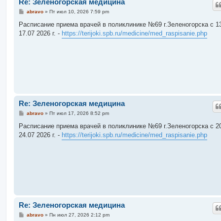
Re: Зеленогорская медицина
С
abravo
»
Пт июл 10, 2026 7:59 pm
о
о
Расписание приема врачей в поликлинике №69 г.Зеленогорска c 13
б
17.07 2026 г. -
https://terijoki.spb.ru/medicine/med_raspisanie.php
щ
е
н
и
е
Re: Зеленогорская медицина
С
abravo
»
Пт июл 17, 2026 8:52 pm
о
о
Расписание приема врачей в поликлинике №69 г.Зеленогорска c 20
б
24.07 2026 г. -
https://terijoki.spb.ru/medicine/med_raspisanie.php
щ
е
н
и
е
Re: Зеленогорская медицина
С
abravo
»
Пн июл 27, 2026 2:12 pm
о