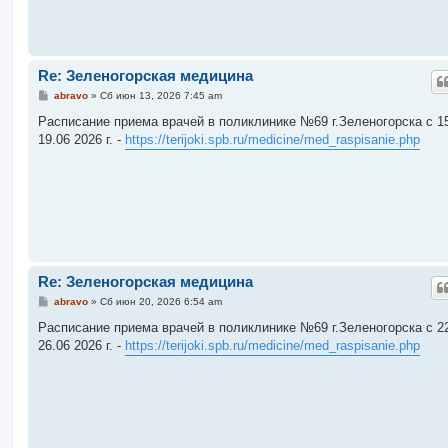
Re: Зеленогорская медицина
С
abravo
»
Сб июн 13, 2026 7:45 am
о
о
Расписание приема врачей в поликлинике №69 г.Зеленогорска c 15
б
19.06 2026 г. -
https://terijoki.spb.ru/medicine/med_raspisanie.php
щ
е
н
и
е
Re: Зеленогорская медицина
С
abravo
»
Сб июн 20, 2026 6:54 am
о
о
Расписание приема врачей в поликлинике №69 г.Зеленогорска c 22
б
26.06 2026 г. -
https://terijoki.spb.ru/medicine/med_raspisanie.php
щ
е
н
и
е