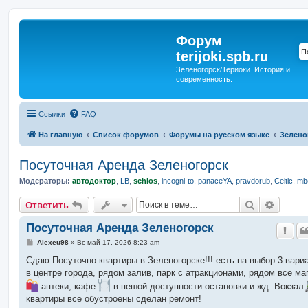
Форум
terijoki.spb.ru
Зеленогорск/Териоки. История и
современность.
Ссылки
FAQ
На главную
Список форумов
Форумы на русском языке
Зелено
Посуточная Аренда Зеленогорск
Модераторы:
автодоктор
,
LB
,
schlos
,
incogni-to
,
panaceYA
,
pravdorub
,
Celtic
,
mbo
Поиск
Расшир
Ответить
Посуточная Аренда Зеленогорск
С
Alexeu98
»
Вс май 17, 2026 8:23 am
о
о
Сдаю Посуточно квартиры в Зеленогорске!!! есть на выбор 3 вари
б
в центре города, рядом залив, парк с атракционами, рядом все ма
щ
е
аптеки, кафе
в пешой доступности остановки и жд. Вокзал
н
квартиры все обустроены сделан ремонт!
и
е