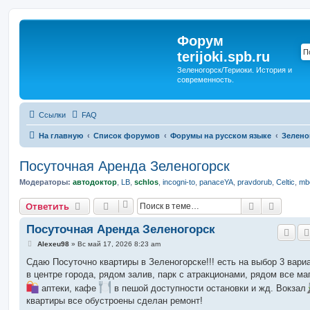
Форум
terijoki.spb.ru
Зеленогорск/Териоки. История и
современность.
Ссылки
FAQ
На главную
Список форумов
Форумы на русском языке
Зелено
Посуточная Аренда Зеленогорск
Модераторы:
автодоктор
,
LB
,
schlos
,
incogni-to
,
panaceYA
,
pravdorub
,
Celtic
,
mbo
Поиск
Расшир
Ответить
Посуточная Аренда Зеленогорск
С
Alexeu98
»
Вс май 17, 2026 8:23 am
о
о
Сдаю Посуточно квартиры в Зеленогорске!!! есть на выбор 3 вари
б
в центре города, рядом залив, парк с атракционами, рядом все ма
щ
е
аптеки, кафе
в пешой доступности остановки и жд. Вокзал
н
квартиры все обустроены сделан ремонт!
и
е