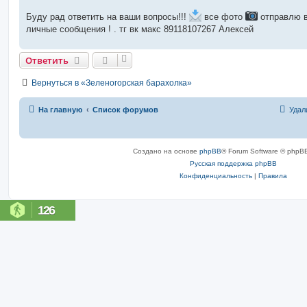
Буду рад ответить на ваши вопросы!!!
все фото
отправлю 
личные сообщения ! . тг вк макс 89118107267 Алексей
Ответить
Вернуться в «Зеленогорская барахолка»
На главную
Список форумов
Удал
Создано на основе
phpBB
® Forum Software © phpBB
Русская поддержка phpBB
Конфиденциальность
|
Правила
126