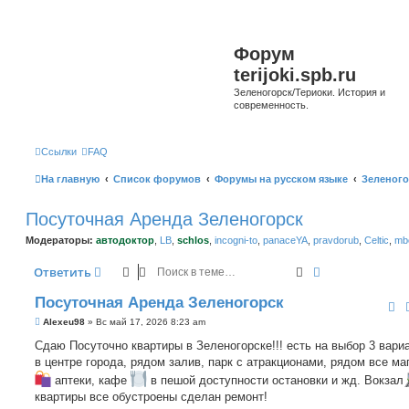
Форум
terijoki.spb.ru
Зеленогорск/Териоки. История и
современность.
Ссылки
FAQ
На главную
Список форумов
Форумы на русском языке
Зеленого
Посуточная Аренда Зеленогорск
Модераторы:
автодоктор
,
LB
,
schlos
,
incogni-to
,
panaceYA
,
pravdorub
,
Celtic
,
mbo
Поиск
Расширенный 
Ответить
Посуточная Аренда Зеленогорск
С
Alexeu98
»
Вс май 17, 2026 8:23 am
о
о
Сдаю Посуточно квартиры в Зеленогорске!!! есть на выбор 3 вари
б
в центре города, рядом залив, парк с атракционами, рядом все ма
щ
е
аптеки, кафе
в пешой доступности остановки и жд. Вокзал
н
квартиры все обустроены сделан ремонт!
и
е