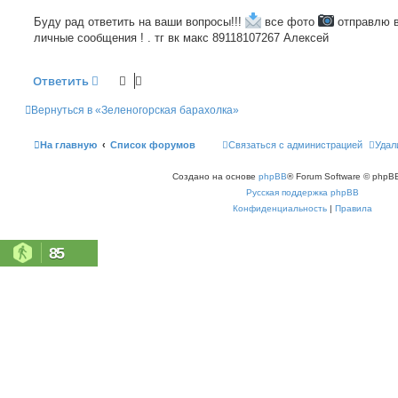
Буду рад ответить на ваши вопросы!!!
все фото
отправлю 
личные сообщения ! . тг вк макс 89118107267 Алексей
Ответить
Вернуться в «Зеленогорская барахолка»
На главную
Список форумов
Связаться с администрацией
Удал
Создано на основе
phpBB
® Forum Software © phpBB
Русская поддержка phpBB
Конфиденциальность
|
Правила
85