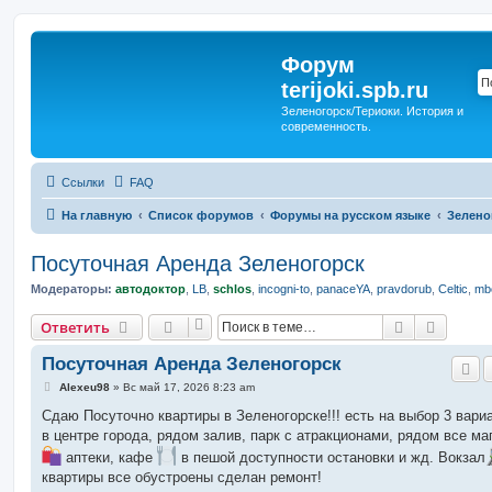
Форум
terijoki.spb.ru
Зеленогорск/Териоки. История и
современность.
Ссылки
FAQ
На главную
Список форумов
Форумы на русском языке
Зелено
Посуточная Аренда Зеленогорск
Модераторы:
автодоктор
,
LB
,
schlos
,
incogni-to
,
panaceYA
,
pravdorub
,
Celtic
,
mbo
Поиск
Расшир
Ответить
Посуточная Аренда Зеленогорск
С
Alexeu98
»
Вс май 17, 2026 8:23 am
о
о
Сдаю Посуточно квартиры в Зеленогорске!!! есть на выбор 3 вари
б
в центре города, рядом залив, парк с атракционами, рядом все ма
щ
е
аптеки, кафе
в пешой доступности остановки и жд. Вокзал
н
квартиры все обустроены сделан ремонт!
и
е