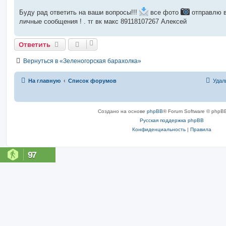
Буду рад ответить на ваши вопросы!!!
все фото
отправлю 
личные сообщения ! . тг вк макс 89118107267 Алексей
Ответить
Вернуться в «Зеленогорская барахолка»
На главную
Список форумов
Удал
Создано на основе
phpBB
® Forum Software © phpBB
Русская поддержка phpBB
Конфиденциальность
|
Правила
97