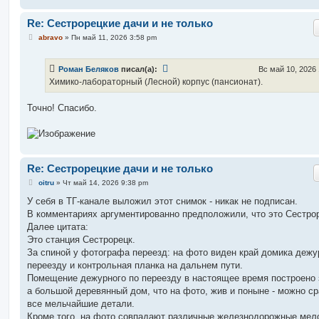
и
е
Re: Сестрорецкие дачи и не только
С
abravo
»
Пн май 11, 2026 3:58 pm
о
о
б
Роман Беляков
писал(а):
Вс май 10, 2026
щ
е
Химико-лабораторный (Лесной) корпус (пансионат).
н
и
е
Точно! Спасибо.
Re: Сестрорецкие дачи и не только
С
oitru
»
Чт май 14, 2026 9:38 pm
о
о
У себя в ТГ-канале выложил этот снимок - никак не подписан.
б
В комментариях аргументированно предположили, что это Сестро
щ
е
Далее цитата:
н
Это станция Сестрорецк.
и
е
За спиной у фотографа переезд: на фото виден край домика дежу
переезду и контрольная планка на дальнем пути.
Помещение дежурного по переезду в настоящее время построено 
а большой деревянный дом, что на фото, жив и поныне - можно с
все мельчайшие детали.
Кроме того, на фото совпадают различные железнодорожные мел