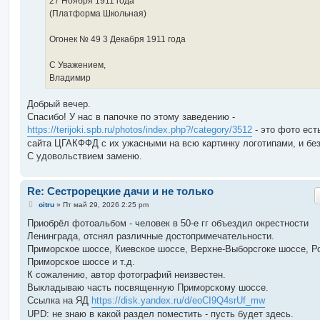
27 Ноября 1911 года
(Платформа Школьная)
Огонек № 49 3 Декабря 1911 года
С Уважением,
Владимир
Добрый вечер.
Спасибо! У нас в папочке по этому заведению -
https://terijoki.spb.ru/photos/index.php?/category/3512
- это фото есть
сайта ЦГАКФФД с их ужасными на всю картинку логотипами, и без
С удовольствием заменю.
Re: Сестрорецкие дачи и не только
С
oitru
»
Пт май 29, 2026 2:25 pm
о
о
Приобрёл фотоальбом - человек в 50-е гг объездил окрестности
б
Ленинграда, отснял различные достопримечательности.
щ
е
Приморское шоссе, Киевское шоссе, Верхне-Выборсгоке шоссе, Р
н
Приморское шоссе и т.д.
и
е
К сожалению, автор фотографий неизвестен.
Выкладываю часть посвященную Приморскому шоссе.
Ссылка на ЯД
https://disk.yandex.ru/d/eoCI9Q4srUf_mw
UPD: не знаю в какой раздел поместить - пусть будет здесь.