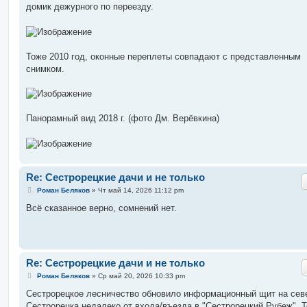
домик дежурного по переезду.
Тоже 2010 год, оконные переплеты совпадают с представленным
снимком.
Панорамный вид 2018 г. (фото Дм. Верёвкина)
Re: Сестрорецкие дачи и не только
С
Роман Беляков
»
Чт май 14, 2026 11:12 pm
о
о
Всё сказанное верно, сомнений нет.
б
щ
е
н
и
е
Re: Сестрорецкие дачи и не только
С
Роман Беляков
»
Ср май 20, 2026 10:33 pm
о
о
Сестрорецкое лесничество обновило информационный щит на сев
б
Сестрорецка недалеко от входа/въезда в "Сестрорецкий Рубеж". 