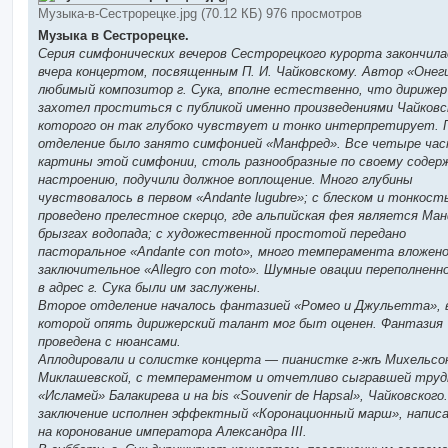
е
Музыка-в-Сестрорецке.jpg (70.12 КБ) 976 просмотров
н
и
Музыка в Сестрорецке.
е
Серия симфонических вечеров Сестрорецкого курорта закончила
вчера концертом, посвященным П. И. Чайковскому. Автор «Онег
любимый композитор г. Сука, вполне естественно, что дирижер
захотел проститься с публикой именно произведениями Чайковс
которого он так глубоко чувствует и тонко интерпретирует. 
отделение было занято симфонией «Манфред». Все четыре час
картины этой симфонии, столь разнообразные по своему содер
настроению, подучили должное воплощение. Много глубины
чувствовалось в первом «Andante lugubre»; с блеском и тонкост
проведено прелестное скерцо, где альпийская фея является Ма
брызгах водопада; с художественной простотой передано
пасторальное «Andante con moto», много темперамента вложено
заключительное «Allegro con moto». Шумные овации переполненно
в адрес г. Сука были им заслужены.
Второе отделение началось фантазией «Ромео и Джульетта», 
которой опять дирижерский талант мог быт оценен. Фантазия
проведена с нюансами.
Аплодировали и солистке концерта — пианистке г-жѣ Михельсо
Миклашевской, с темпераментом и отчетливо сыгравшей тру
«Исламей» Балакирева и на bis «Souvenir de Hapsal», Чайковского
заключение исполнен эффектный «Коронационный марш», напис
на коронование императора Александра III.