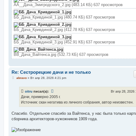
АА__Дача_Змигродского_2.jpg (483.14 КБ) 637 просмотров
ББ_Дача_Кривдиной_1.jpg (480.74 КБ) 637 просмотров
ББ_Дача_Кривдиной_2.jpg (412.78 КБ) 637 просмотров
ББ_Дача_Кривдиной_3.jpg (452.91 КБ) 637 просмотров
ВВ_Дача_Вайтенса.jpg (532.73 КБ) 637 просмотров
Re: Сестрорецкие дачи и не только
С
abravo
»
Вт апр 28, 2026 4:21 pm
о
о
б
oitru
писал(а):
Вт апр 28, 2026
щ
е
Дачи, примерно 2005 г.
н
Источник: скан негатива из личного собрания, автор неизвестен.
и
е
Спасибо. Отдельное спасибо за Вайтенса, у нас была только карт
сборника архитекторов-хужожников 1909 года.