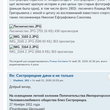
щ
е
щит включает краткую историю и уже целых три старые фотогра
н
(раньше была одна), в том числе фото 1902г. лесничего Кошица 
и
е
Григорьевича с женой и цитату из воспоминаний известного спортс
также лесоинженера Николая Ефграфовича Соколова.
Лесничество.JPG (703.16 КБ) 438 просмотров
IMG_3165 2.JPG (599.93 КБ) 363 просмотра
IMG_3164 2.JPG (666.8 КБ) 363 просмотра
Последний раз редактировалось
Роман Беляков
Чт май 28, 2026 10:36 pm, всего
редактировалось 4 раза.
Re: Сестрорецкие дачи и не только
С
Vladimir_001
»
Чт май 21, 2026 10:53 pm
о
о
Добрый вечер,
б
щ
е
На освящении летней колонии Попечительства Императорско
н
Человеколюбивого общества близ Сестрорецка.
и
е
27 Ноября 1911 года
(Платформа Школьная)