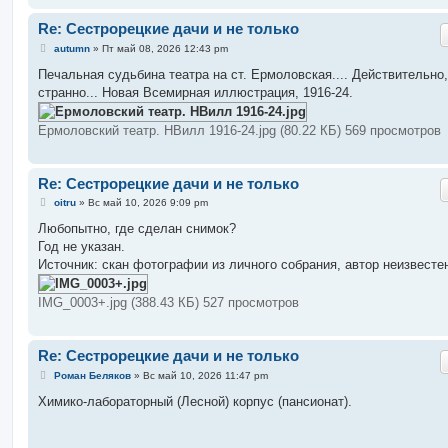
Re: Сестрорецкие дачи и не только
С
autumn
»
Пт май 08, 2026 12:43 pm
о
о
Печальная судьбина театра на ст. Ермоловская.... Действительно,
б
странно... Новая Всемирная иллюстрация, 1916-24.
щ
е
н
Ермоловский театр. НВилл 1916-24.jpg (80.22 КБ) 569 просмотров
и
е
Re: Сестрорецкие дачи и не только
С
oitru
»
Вс май 10, 2026 9:09 pm
о
о
Любопытно, где сделан снимок?
б
Год не указан.
щ
е
Источник: скан фотографии из личного собрания, автор неизвесте
н
и
е
IMG_0003+.jpg (388.43 КБ) 527 просмотров
Re: Сестрорецкие дачи и не только
С
Роман Беляков
»
Вс май 10, 2026 11:47 pm
о
о
Химико-лабораторный (Лесной) корпус (пансионат).
б
щ
е
н