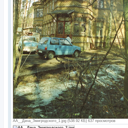
АА__Дача_Змигродского_1.jpg (538.92 КБ) 637 просмотров