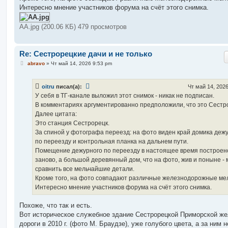
Интересно мнение участников форума на счёт этого снимка.
АА.jpg (200.06 КБ) 479 просмотров
Re: Сестрорецкие дачи и не только
С
abravo
»
Чт май 14, 2026 9:53 pm
о
о
б
oitru
писал(а):
Чт май 14, 202
щ
е
У себя в ТГ-канале выложил этот снимок - никак не подписан.
н
В комментариях аргументированно предположили, что это Сестр
и
е
Далее цитата:
Это станция Сестрорецк.
За спиной у фотографа переезд: на фото виден край домика деж
по переезду и контрольная планка на дальнем пути.
Помещение дежурного по переезду в настоящее время построен
заново, а большой деревянный дом, что на фото, жив и поныне -
сравнить все мельчайшие детали.
Кроме того, на фото совпадают различные железнодорожные ме
Интересно мнение участников форума на счёт этого снимка.
Похоже, что так и есть.
Вот историческое служебное здание Сестрорецкой Приморской же
дороги в 2010 г. (фото М. Браудзе), уже голубого цвета, а за ним 