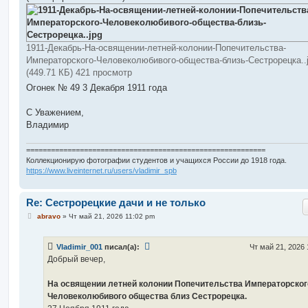
1911-Декабрь-На-освящении-летней-колонии-Попечительства-
Императорского-Человеколюбивого-общества-близь-Сестрорецка..
(449.71 КБ) 421 просмотр
Огонек № 49 3 Декабря 1911 года
С Уважением,
Владимир
==========================================================
Коллекционирую фотографии студентов и учащихся России до 1918 года.
https://www.liveinternet.ru/users/vladimir_spb
Re: Сестрорецкие дачи и не только
С
abravo
»
Чт май 21, 2026 11:02 pm
о
о
б
Vladimir_001
писал(а):
Чт май 21, 2026
щ
е
Добрый вечер,
н
и
е
На освящении летней колонии Попечительства Императорског
Человеколюбивого общества близ Сестрорецка.