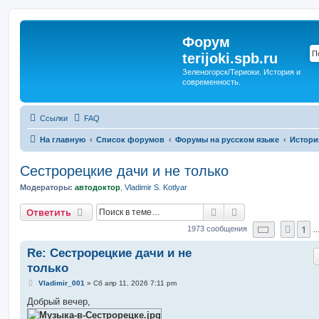
Форум
terijoki.spb.ru
Зеленогорск/Териоки. История и
современность.
Ссылки
FAQ
На главную
Список форумов
Форумы на русском языке
Истори
Сестрорецкие дачи и не только
Модераторы:
автодоктор
,
Vladimir S. Kotlyar
Поиск
Расширенный п
Ответить
Страниц
1
Пред
1973 сообщения
Re: Сестрорецкие дачи и не
только
С
Vladimir_001
»
Сб апр 11, 2026 7:11 pm
о
о
Добрый вечер,
б
щ