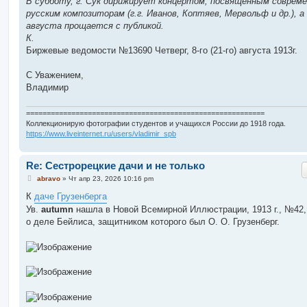
В субботу, г. Сук дирижирует концертом, посвященным соврем
русским композиторам (г.г. Иванов, Коптяев, Мервольф и др.), а 
августа прощается с публикой.
К.
Биржевые ведомости №13690 Четверг, 8-го (21-го) августа 1913г.
С Уважением,
Владимир
==========================================================
Коллекционирую фотографии студентов и учащихся России до 1918 года.
https://www.liveinternet.ru/users/vladimir_spb
Re: Сестрорецкие дачи и не только
С
abravo
»
Чт апр 23, 2026 10:16 pm
о
о
К
даче Грузенберга
б
Ув.
autumn
нашла в Новой Всемирной Иллюстрации, 1913 г., №42,
щ
е
о деле Бейлиса, защитником которого был О. О. Грузенберг.
н
и
е