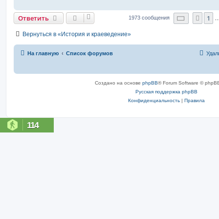
Страниц
Ответить
1
Пред
1973 сообщения
Вернуться в «История и краеведение»
На главную
Список форумов
Удал
Создано на основе
phpBB
® Forum Software © phpBB
Русская поддержка phpBB
Конфиденциальность
|
Правила
114