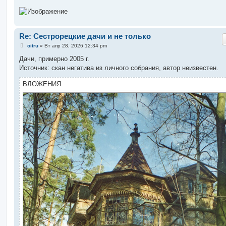
Re: Сестрорецкие дачи и не только
С
oitru
»
Вт апр 28, 2026 12:34 pm
о
о
Дачи, примерно 2005 г.
б
Источник: скан негатива из личного собрания, автор неизвестен.
щ
е
н
ВЛОЖЕНИЯ
и
е