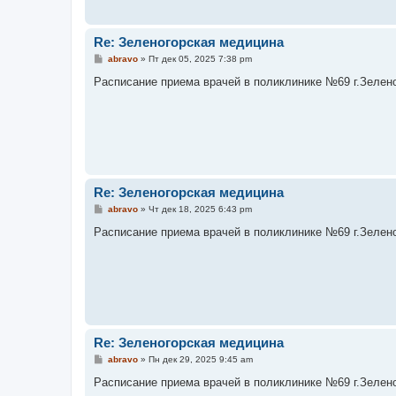
Re: Зеленогорская медицина
С
abravo
»
Пт дек 05, 2025 7:38 pm
о
о
Расписание приема врачей в поликлинике №69 г.Зеленого
б
щ
е
н
и
е
Re: Зеленогорская медицина
С
abravo
»
Чт дек 18, 2025 6:43 pm
о
о
Расписание приема врачей в поликлинике №69 г.Зеленого
б
щ
е
н
и
е
Re: Зеленогорская медицина
С
abravo
»
Пн дек 29, 2025 9:45 am
о
о
Расписание приема врачей в поликлинике №69 г.Зеленого
б