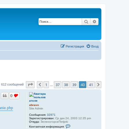
Поиск
Расширенный по
Регистрация
Вход
Страница
40
из
41
1
37
38
39
40
41
Пред.
След.
612 сообщений
…
0
abravo
anie.php
Site Admin
Сообщения:
32971
Зарегистрирован:
Ср дек 24, 2003 12:35 pm
Откуда:
Зеленогорск/Terijoki
К
Контактная информация:
о