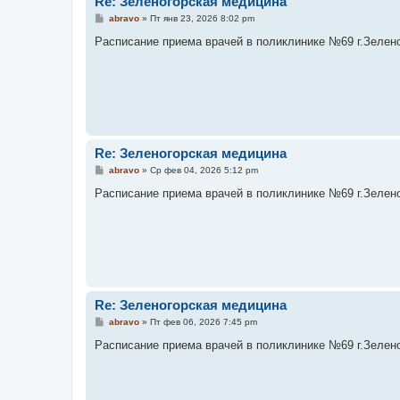
Re: Зеленогорская медицина
С
abravo
»
Пт янв 23, 2026 8:02 pm
о
о
Расписание приема врачей в поликлинике №69 г.Зеленого
б
щ
е
н
и
е
Re: Зеленогорская медицина
С
abravo
»
Ср фев 04, 2026 5:12 pm
о
о
Расписание приема врачей в поликлинике №69 г.Зеленого
б
щ
е
н
и
е
Re: Зеленогорская медицина
С
abravo
»
Пт фев 06, 2026 7:45 pm
о
о
Расписание приема врачей в поликлинике №69 г.Зеленого
б
щ
е
н
и