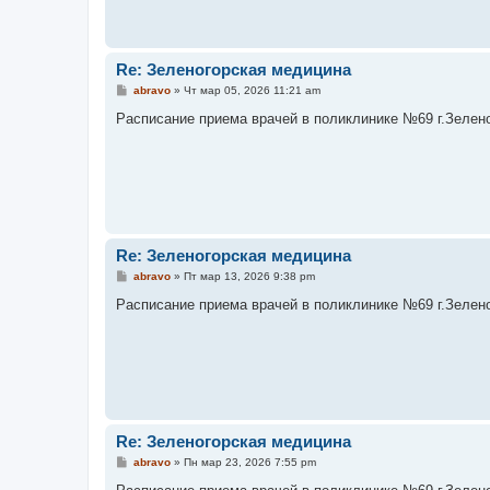
е
Re: Зеленогорская медицина
С
abravo
»
Чт мар 05, 2026 11:21 am
о
о
Расписание приема врачей в поликлинике №69 г.Зеленого
б
щ
е
н
и
е
Re: Зеленогорская медицина
С
abravo
»
Пт мар 13, 2026 9:38 pm
о
о
Расписание приема врачей в поликлинике №69 г.Зеленого
б
щ
е
н
и
е
Re: Зеленогорская медицина
С
abravo
»
Пн мар 23, 2026 7:55 pm
о
о