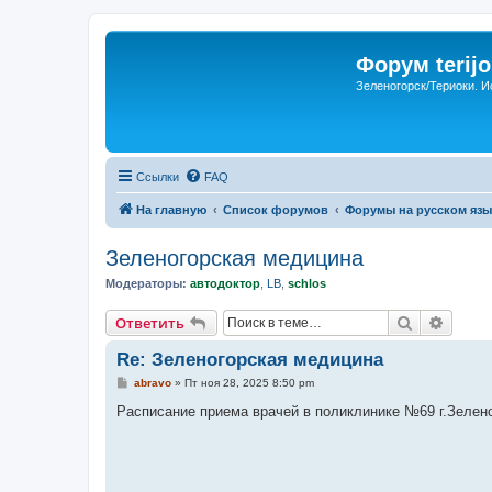
Форум terijo
Зеленогорск/Териоки. И
Ссылки
FAQ
На главную
Список форумов
Форумы на русском язы
Зеленогорская медицина
Модераторы:
автодоктор
,
LB
,
schlos
Поиск
Расши
Ответить
Re: Зеленогорская медицина
С
abravo
»
Пт ноя 28, 2025 8:50 pm
о
о
Расписание приема врачей в поликлинике №69 г.Зеленого
б
щ
е
н
и
е