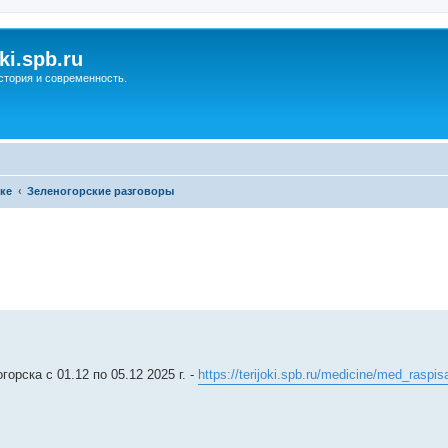
ki.spb.ru
стория и современность.
ке
Зеленогорские разговоры
ренный поиск
рска c 01.12 по 05.12 2025 г. -
https://terijoki.spb.ru/medicine/med_raspis