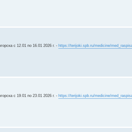
рска c 12.01 по 16.01 2026 г. -
https://terijoki.spb.ru/medicine/med_raspis
рска c 19.01 по 23.01 2026 г. -
https://terijoki.spb.ru/medicine/med_raspis