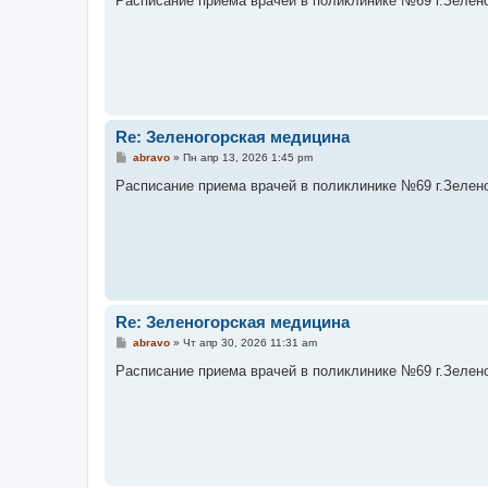
Расписание приема врачей в поликлинике №69 г.Зеленого
б
щ
е
н
и
е
Re: Зеленогорская медицина
С
abravo
»
Пн апр 13, 2026 1:45 pm
о
о
Расписание приема врачей в поликлинике №69 г.Зеленого
б
щ
е
н
и
е
Re: Зеленогорская медицина
С
abravo
»
Чт апр 30, 2026 11:31 am
о
о
Расписание приема врачей в поликлинике №69 г.Зеленого
б
щ
е
н
и
е