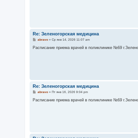
щ
е
н
и
е
Re: Зеленогорская медицина
С
abravo
»
Ср янв 14, 2026 11:07 am
о
о
Расписание приема врачей в поликлинике №69 г.Зеленого
б
щ
е
н
и
е
Re: Зеленогорская медицина
С
abravo
»
Пт янв 16, 2026 9:04 pm
о
о
Расписание приема врачей в поликлинике №69 г.Зеленого
б
щ
е
н
и
е