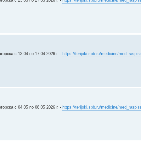
рска c 23.03 по 27.03 2026 г. -
https://terijoki.spb.ru/medicine/med_raspis
рска c 13.04 по 17.04 2026 г. -
https://terijoki.spb.ru/medicine/med_raspis
рска c 04.05 по 08.05 2026 г. -
https://terijoki.spb.ru/medicine/med_raspis