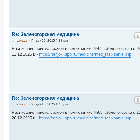
и
е
Re: Зеленогорская медицина
С
abravo
»
Пт дек 05, 2025 7:38 pm
о
о
Расписание приема врачей в поликлинике №69 г.Зеленогорска c 08
б
12.12 2025 г. -
https://terijoki.spb.ru/medicine/med_raspisanie.php
щ
е
н
и
е
Re: Зеленогорская медицина
С
abravo
»
Чт дек 18, 2025 6:43 pm
о
о
Расписание приема врачей в поликлинике №69 г.Зеленогорска c 22
б
26.12 2025 г. -
https://terijoki.spb.ru/medicine/med_raspisanie.php
щ
е
н
и
е