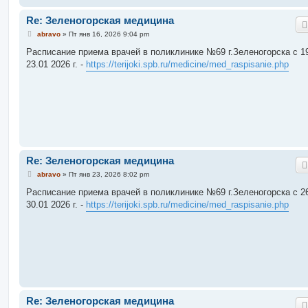
Re: Зеленогорская медицина
С
abravo
»
Пт янв 16, 2026 9:04 pm
о
о
Расписание приема врачей в поликлинике №69 г.Зеленогорска c 19
б
23.01 2026 г. -
https://terijoki.spb.ru/medicine/med_raspisanie.php
щ
е
н
и
е
Re: Зеленогорская медицина
С
abravo
»
Пт янв 23, 2026 8:02 pm
о
о
Расписание приема врачей в поликлинике №69 г.Зеленогорска c 26
б
30.01 2026 г. -
https://terijoki.spb.ru/medicine/med_raspisanie.php
щ
е
н
и
е
Re: Зеленогорская медицина