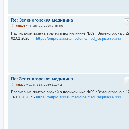
Re: Зеленогорская медицина
С
abravo
»
Пн дек 29, 2025 9:45 am
о
о
Расписание приема врачей в поликлинике №69 г.Зеленогорска c 29
б
02.01 2026 г. -
https://terijoki.spb.ru/medicine/med_raspisanie.php
щ
е
н
и
е
Re: Зеленогорская медицина
С
abravo
»
Ср янв 14, 2026 11:07 am
о
о
Расписание приема врачей в поликлинике №69 г.Зеленогорска c 12
б
16.01 2026 г. -
https://terijoki.spb.ru/medicine/med_raspisanie.php
щ
е
н
и
е