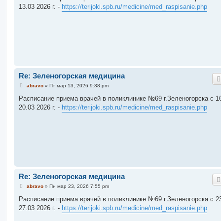
б
13.03 2026 г. -
https://terijoki.spb.ru/medicine/med_raspisanie.php
щ
е
н
и
е
Re: Зеленогорская медицина
С
abravo
»
Пт мар 13, 2026 9:38 pm
о
о
Расписание приема врачей в поликлинике №69 г.Зеленогорска c 16
б
20.03 2026 г. -
https://terijoki.spb.ru/medicine/med_raspisanie.php
щ
е
н
и
е
Re: Зеленогорская медицина
С
abravo
»
Пн мар 23, 2026 7:55 pm
о
о
Расписание приема врачей в поликлинике №69 г.Зеленогорска c 23
б
27.03 2026 г. -
https://terijoki.spb.ru/medicine/med_raspisanie.php
щ
е