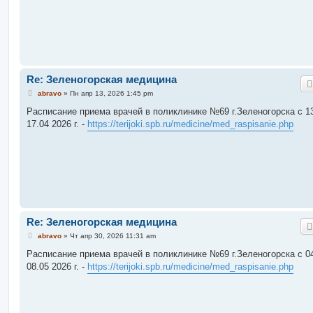
н
и
е
Re: Зеленогорская медицина
С
abravo
»
Пн апр 13, 2026 1:45 pm
о
о
Расписание приема врачей в поликлинике №69 г.Зеленогорска c 13
б
17.04 2026 г. -
https://terijoki.spb.ru/medicine/med_raspisanie.php
щ
е
н
и
е
Re: Зеленогорская медицина
С
abravo
»
Чт апр 30, 2026 11:31 am
о
о
Расписание приема врачей в поликлинике №69 г.Зеленогорска c 04
б
08.05 2026 г. -
https://terijoki.spb.ru/medicine/med_raspisanie.php
щ
е
н
и
е