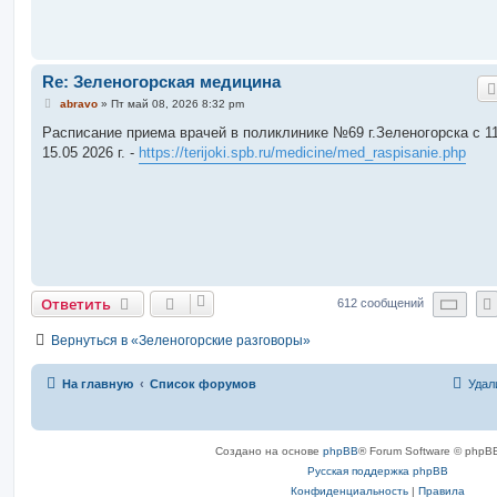
Re: Зеленогорская медицина
С
abravo
»
Пт май 08, 2026 8:32 pm
о
о
Расписание приема врачей в поликлинике №69 г.Зеленогорска c 11
б
15.05 2026 г. -
https://terijoki.spb.ru/medicine/med_raspisanie.php
щ
е
н
и
е
Стр
Ответить
612 сообщений
Вернуться в «Зеленогорские разговоры»
На главную
Список форумов
Удал
Создано на основе
phpBB
® Forum Software © phpBB
Русская поддержка phpBB
Конфиденциальность
|
Правила