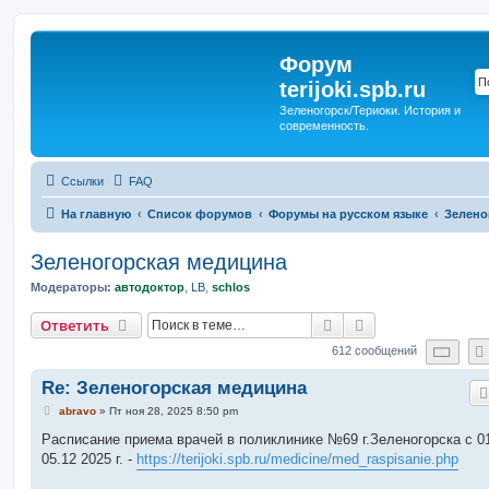
Форум
terijoki.spb.ru
Зеленогорск/Териоки. История и
современность.
Ссылки
FAQ
На главную
Список форумов
Форумы на русском языке
Зелено
Зеленогорская медицина
Модераторы:
автодоктор
,
LB
,
schlos
Поиск
Расширенный п
Ответить
Стр
612 сообщений
Re: Зеленогорская медицина
С
abravo
»
Пт ноя 28, 2025 8:50 pm
о
о
Расписание приема врачей в поликлинике №69 г.Зеленогорска c 01
б
05.12 2025 г. -
https://terijoki.spb.ru/medicine/med_raspisanie.php
щ
е
н