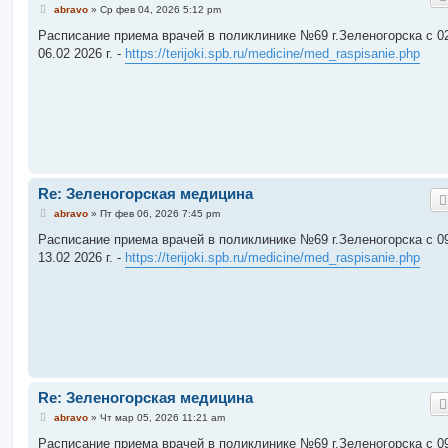
С
abravo
»
Ср фев 04, 2026 5:12 pm
о
о
Расписание приема врачей в поликлинике №69 г.Зеленогорска c 02
б
06.02 2026 г. -
https://terijoki.spb.ru/medicine/med_raspisanie.php
щ
е
н
и
е
Re: Зеленогорская медицина
С
abravo
»
Пт фев 06, 2026 7:45 pm
о
о
Расписание приема врачей в поликлинике №69 г.Зеленогорска c 09
б
13.02 2026 г. -
https://terijoki.spb.ru/medicine/med_raspisanie.php
щ
е
н
и
е
Re: Зеленогорская медицина
С
abravo
»
Чт мар 05, 2026 11:21 am
о
о
Расписание приема врачей в поликлинике №69 г.Зеленогорска c 09