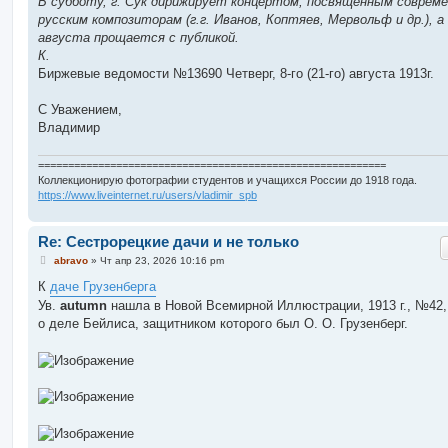
В субботу, г. Сук дирижирует концертом, посвященным соврем
русским композиторам (г.г. Иванов, Коптяев, Мервольф и др.), а 
августа прощается с публикой.
К.
Биржевые ведомости №13690 Четверг, 8-го (21-го) августа 1913г.
С Уважением,
Владимир
==========================================================
Коллекционирую фотографии студентов и учащихся России до 1918 года.
https://www.liveinternet.ru/users/vladimir_spb
Re: Сестрорецкие дачи и не только
С
abravo
»
Чт апр 23, 2026 10:16 pm
о
о
К
даче Грузенберга
б
Ув.
autumn
нашла в Новой Всемирной Иллюстрации, 1913 г., №42,
щ
е
о деле Бейлиса, защитником которого был О. О. Грузенберг.
н
и
е