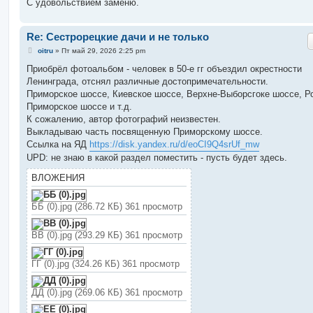
С удовольствием заменю.
Re: Сестрорецкие дачи и не только
С
oitru
»
Пт май 29, 2026 2:25 pm
о
о
Приобрёл фотоальбом - человек в 50-е гг объездил окрестности
б
Ленинграда, отснял различные достопримечательности.
щ
е
Приморское шоссе, Киевское шоссе, Верхне-Выборсгоке шоссе, Р
н
Приморское шоссе и т.д.
и
е
К сожалению, автор фотографий неизвестен.
Выкладываю часть посвященную Приморскому шоссе.
Ссылка на ЯД
https://disk.yandex.ru/d/eoCI9Q4srUf_mw
UPD: не знаю в какой раздел поместить - пусть будет здесь.
ВЛОЖЕНИЯ
ББ (0).jpg (286.72 КБ) 361 просмотр
ВВ (0).jpg (293.29 КБ) 361 просмотр
ГГ (0).jpg (324.26 КБ) 361 просмотр
ДД (0).jpg (269.06 КБ) 361 просмотр