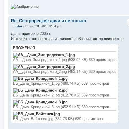
Re: Сестрорецкие дачи и не только
С
oitru
»
Вт апр 28, 2026 12:34 pm
о
о
Дачи, примерно 2005 г.
б
Источник: скан негатива из личного собрания, автор неизвестен.
щ
е
н
ВЛОЖЕНИЯ
и
е
АА__Дача_Змигродского_1.jpg (538.92 КБ) 639 просмотров
АА__Дача_Змигродского_2.jpg (483.14 КБ) 639 просмотров
ББ_Дача_Кривдиной_1.jpg (480.74 КБ) 639 просмотров
ББ_Дача_Кривдиной_2.jpg (412.78 КБ) 639 просмотров
ББ_Дача_Кривдиной_3.jpg (452.91 КБ) 639 просмотров
ВВ_Дача_Вайтенса.jpg (532.73 КБ) 639 просмотров