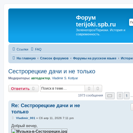
Форум
terijoki.spb.ru
Зеленогорск/Териоки. История и
современность.
Ссылки
FAQ
На главную
Список форумов
Форумы на русском языке
Истори
Сестрорецкие дачи и не только
Модераторы:
автодоктор
,
Vladimir S. Kotlyar
Поиск
Расширенный п
Ответить
Страниц
1
Пред
1973 сообщения
Re: Сестрорецкие дачи и не
только
С
Vladimir_001
»
Сб апр 11, 2026 7:11 pm
о
о
Добрый вечер,
б
щ