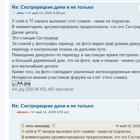
Re: Сестрорецкие дачи и не только
С
oitru
»
Чт май 14, 2026 9:38 pm
о
о
У себя в ТГ-канале выложил этот снимок - никак не подписан.
б
В комментариях аргументированно предположили, что это Сестро
щ
е
Далее цитата:
н
Это станция Сестрорецк.
и
е
За спиной у фотографа переезд: на фото виден край домика дежу
переезду и контрольная планка на дальнем пути.
Помещение дежурного по переезду в настоящее время построено 
а большой деревянный дом, что на фото, жив и поныне - можно с
все мельчайшие детали.
Кроме того, на фото совпадают различные железнодорожные мел
Интересно мнение участников форума на счёт этого снимка.
АА.jpg (200.06 КБ) 481 просмотр
Re: Сестрорецкие дачи и не только
С
abravo
»
Чт май 14, 2026 9:53 pm
о
о
б
oitru
писал(а):
Чт май 14, 202
щ
е
У себя в ТГ-канале выложил этот снимок - никак не подписан.
н
В комментариях аргументированно предположили, что это Сестр
и