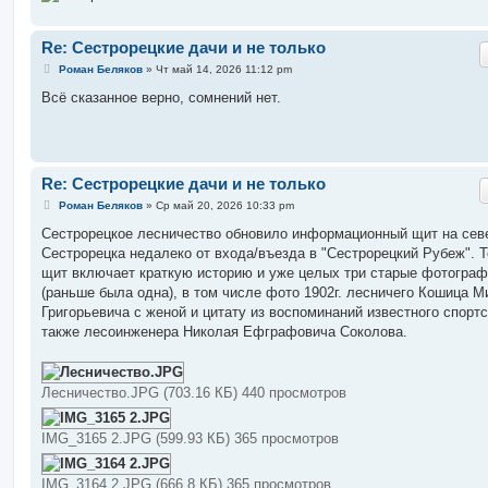
Re: Сестрорецкие дачи и не только
С
Роман Беляков
»
Чт май 14, 2026 11:12 pm
о
о
Всё сказанное верно, сомнений нет.
б
щ
е
н
и
е
Re: Сестрорецкие дачи и не только
С
Роман Беляков
»
Ср май 20, 2026 10:33 pm
о
о
Сестрорецкое лесничество обновило информационный щит на сев
б
Сестрорецка недалеко от входа/въезда в "Сестрорецкий Рубеж". 
щ
е
щит включает краткую историю и уже целых три старые фотогра
н
(раньше была одна), в том числе фото 1902г. лесничего Кошица 
и
е
Григорьевича с женой и цитату из воспоминаний известного спортс
также лесоинженера Николая Ефграфовича Соколова.
Лесничество.JPG (703.16 КБ) 440 просмотров
IMG_3165 2.JPG (599.93 КБ) 365 просмотров
IMG_3164 2.JPG (666.8 КБ) 365 просмотров