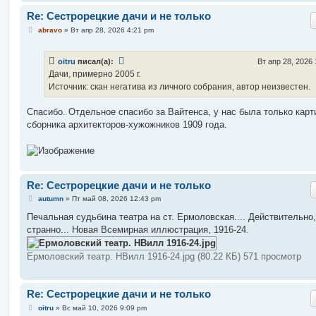
Re: Сестрорецкие дачи и не только
С
abravo
»
Вт апр 28, 2026 4:21 pm
о
о
б
oitru
писал(а):
Вт апр 28, 2026
щ
е
Дачи, примерно 2005 г.
н
Источник: скан негатива из личного собрания, автор неизвестен.
и
е
Спасибо. Отдельное спасибо за Вайтенса, у нас была только карт
сборника архитекторов-хужожников 1909 года.
Re: Сестрорецкие дачи и не только
С
autumn
»
Пт май 08, 2026 12:43 pm
о
о
Печальная судьбина театра на ст. Ермоловская.... Действительно,
б
странно... Новая Всемирная иллюстрация, 1916-24.
щ
е
н
Ермоловский театр. НВилл 1916-24.jpg (80.22 КБ) 571 просмотр
и
е
Re: Сестрорецкие дачи и не только
С
oitru
»
Вс май 10, 2026 9:09 pm
о