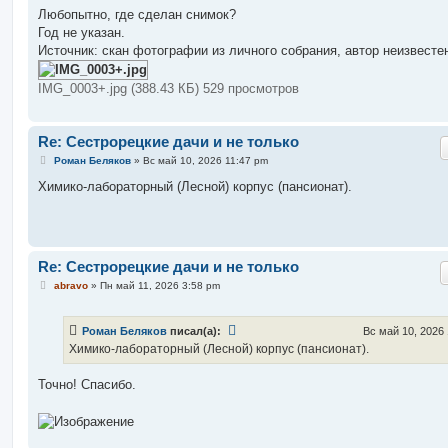
о
Любопытно, где сделан снимок?
б
Год не указан.
щ
е
Источник: скан фотографии из личного собрания, автор неизвесте
н
и
е
IMG_0003+.jpg (388.43 КБ) 529 просмотров
Re: Сестрорецкие дачи и не только
С
Роман Беляков
»
Вс май 10, 2026 11:47 pm
о
о
Химико-лабораторный (Лесной) корпус (пансионат).
б
щ
е
н
и
е
Re: Сестрорецкие дачи и не только
С
abravo
»
Пн май 11, 2026 3:58 pm
о
о
б
Роман Беляков
писал(а):
Вс май 10, 2026
щ
е
Химико-лабораторный (Лесной) корпус (пансионат).
н
и
е
Точно! Спасибо.