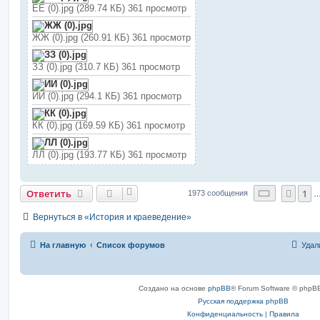
ЕЕ (0).jpg (289.74 КБ) 361 просмотр
ЖЖ (0).jpg (260.91 КБ) 361 просмотр
ЗЗ (0).jpg (310.7 КБ) 361 просмотр
ИИ (0).jpg (294.1 КБ) 361 просмотр
КК (0).jpg (169.59 КБ) 361 просмотр
ЛЛ (0).jpg (193.77 КБ) 361 просмотр
Страниц
Ответить
1
Пред
1973 сообщения
Вернуться в «История и краеведение»
На главную
Список форумов
Удал
Создано на основе
phpBB
® Forum Software © phpBB
Русская поддержка phpBB
Конфиденциальность
|
Правила