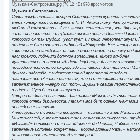
е
Музыка-в-Сестрорецке.jpg (70.12 КБ) 978 просмотров
н
и
Музыка в Сестрорецке.
е
Серия симфонических вечеров Сестрорецкого курорта закончила
вчера концертом, посвященным П. И. Чайковскому. Автор «Онег
любимый композитор г. Сука, вполне естественно, что дирижер
захотел проститься с публикой именно произведениями Чайковс
которого он так глубоко чувствует и тонко интерпретирует. 
отделение было занято симфонией «Манфред». Все четыре час
картины этой симфонии, столь разнообразные по своему содер
настроению, подучили должное воплощение. Много глубины
чувствовалось в первом «Andante lugubre»; с блеском и тонкост
проведено прелестное скерцо, где альпийская фея является Ма
брызгах водопада; с художественной простотой передано
пасторальное «Andante con moto», много темперамента вложено
заключительное «Allegro con moto». Шумные овации переполненно
в адрес г. Сука были им заслужены.
Второе отделение началось фантазией «Ромео и Джульетта», 
которой опять дирижерский талант мог быт оценен. Фантазия
проведена с нюансами.
Аплодировали и солистке концерта — пианистке г-жѣ Михельсо
Миклашевской, с темпераментом и отчетливо сыгравшей тру
«Исламей» Балакирева и на bis «Souvenir de Hapsal», Чайковского
заключение исполнен эффектный «Коронационный марш», напис
на коронование императора Александра III.