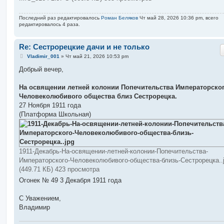
Последний раз редактировалось
Роман Беляков
Чт май 28, 2026 10:36 pm, всего
редактировалось 4 раза.
Re: Сестрорецкие дачи и не только
С
Vladimir_001
»
Чт май 21, 2026 10:53 pm
о
о
Добрый вечер,
б
щ
е
На освящении летней колонии Попечительства Императорско
н
Человеколюбивого общества близ Сестрорецка.
и
е
27 Ноября 1911 года
(Платформа Школьная)
1911-Декабрь-На-освящении-летней-колонии-Попечительства-
Императорского-Человеколюбивого-общества-близь-Сестрорецка..
(449.71 КБ) 423 просмотра
Огонек № 49 3 Декабря 1911 года
С Уважением,
Владимир