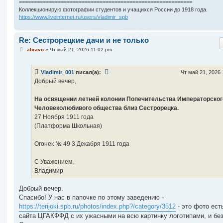
==========================================================
Коллекционирую фотографии студентов и учащихся России до 1918 года.
https://www.liveinternet.ru/users/vladimir_spb
Re: Сестрорецкие дачи и не только
С
abravo
»
Чт май 21, 2026 11:02 pm
о
о
б
Vladimir_001
писал(а):
Чт май 21, 2026
щ
е
Добрый вечер,
н
и
е
На освящении летней колонии Попечительства Императорског
Человеколюбивого общества близ Сестрорецка.
27 Ноября 1911 года
(Платформа Школьная)
Огонек № 49 3 Декабря 1911 года
С Уважением,
Владимир
Добрый вечер.
Спасибо! У нас в папочке по этому заведению -
https://terijoki.spb.ru/photos/index.php?/category/3512
- это фото есть
сайта ЦГАКФФД с их ужасными на всю картинку логотипами, и без