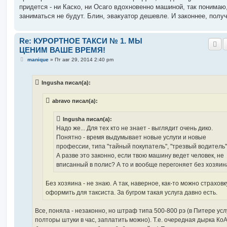
придется - ни Каско, ни Осаго вдохновенно машиной, так понимаю
заниматься не будут. Блин, эвакуатор дешевле. И законнее, получ
Re: КУРОРТНОЕ ТАКСИ № 1. МЫ
ЦЕНИМ ВАШЕ ВРЕМЯ!
С
manique
»
Пт авг 29, 2014 2:40 pm
о
о
б
Ingusha писал(а):
щ
е
н
abravo писал(а):
и
е
Ingusha писал(а):
Надо же... Для тех кто не знает - выглядит очень дико.
Понятно - время выдумывает новые услуги и новые
профессии, типа "тайный покупатель", "трезвый водитель" 
А разве это законно, если твою машину ведет человек, не
вписанный в полис? А то и вообще перегоняет без хозяин
Без хозяина - не знаю. А так, наверное, как-то можно страховк
оформить для таксиста. За бугром такая услуга давно есть.
Все, поняла - незаконно, но штраф типа 500-800 рэ (в Питере усл
полторы штуки в час, заплатить можно). Т.е. очередная дырка КоА