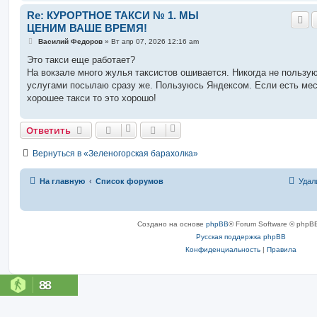
Re: КУРОРТНОЕ ТАКСИ № 1. МЫ
ЦЕНИМ ВАШЕ ВРЕМЯ!
С
Василий Федоров
»
Вт апр 07, 2026 12:16 am
о
о
Это такси еще работает?
б
На вокзале много жулья таксистов ошивается. Никогда не пользу
щ
е
услугами посылаю сразу же. Пользуюсь Яндексом. Если есть ме
н
хорошее такси то это хорошо!
и
е
Ответить
Вернуться в «Зеленогорская барахолка»
На главную
Список форумов
Удал
Создано на основе
phpBB
® Forum Software © phpBB
Русская поддержка phpBB
Конфиденциальность
|
Правила
88