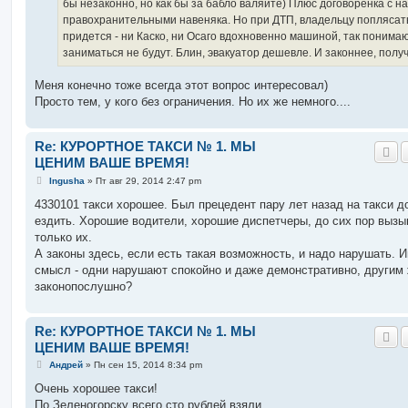
бы незаконно, но как бы за бабло валяйте) Плюс договоренка с 
правохранительными навеняка. Но при ДТП, владельцу поплясат
придется - ни Каско, ни Осаго вдохновенно машиной, так понимаю
заниматься не будут. Блин, эвакуатор дешевле. И законнее, полу
Меня конечно тоже всегда этот вопрос интересовал)
Просто тем, у кого без ограничения. Но их же немного....
Re: КУРОРТНОЕ ТАКСИ № 1. МЫ
ЦЕНИМ ВАШЕ ВРЕМЯ!
С
Ingusha
»
Пт авг 29, 2014 2:47 pm
о
о
4330101 такси хорошее. Был прецедент пару лет назад на такси д
б
ездить. Хорошие водители, хорошие диспетчеры, до сих пор выз
щ
е
только их.
н
А законы здесь, если есть такая возможность, и надо нарушать. 
и
е
смысл - одни нарушают спокойно и даже демонстративно, другим
законопослушно?
Re: КУРОРТНОЕ ТАКСИ № 1. МЫ
ЦЕНИМ ВАШЕ ВРЕМЯ!
С
Андрей
»
Пн сен 15, 2014 8:34 pm
о
о
Очень хорошее такси!
б
По Зеленогорску всего сто рублей взяли,
щ