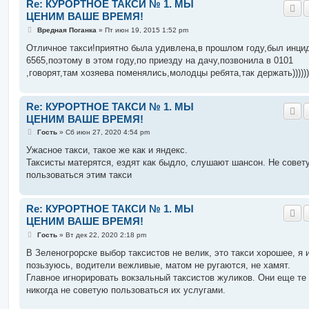
Re: КУРОРТНОЕ ТАКСИ № 1. МЫ
ЦЕНИМ ВАШЕ ВРЕМЯ!
С
Вредная Поганка
»
Пт июн 19, 2015 1:52 pm
о
о
Отличное такси!приятно была удивлена,в прошлом году,был инци
б
6565,поэтому в этом году,по приезду на дачу,позвонила в 0101
щ
е
,говорят,там хозяева поменялись,молодцы ребята,так держать)))))))))
н
и
е
Re: КУРОРТНОЕ ТАКСИ № 1. МЫ
ЦЕНИМ ВАШЕ ВРЕМЯ!
С
Гость
»
Сб июн 27, 2020 4:54 pm
о
о
Ужасное такси, такое же как и яндекс.
б
Таксисты матерятся, ездят как быдло, слушают шансон. Не совет
щ
е
пользоваться этим такси
н
и
е
Re: КУРОРТНОЕ ТАКСИ № 1. МЫ
ЦЕНИМ ВАШЕ ВРЕМЯ!
С
Гость
»
Вт дек 22, 2020 2:18 pm
о
о
В Зеленогрорске выбор таксистов не велик, это такси хорошее, я 
б
позьзуюсь, водители вежливые, матом не ругаются, не хамят.
щ
е
Главное игнорировать вокзальный таксистов жуликов. Они еще те
н
никогда не советую пользоваться их услугами.
и
е