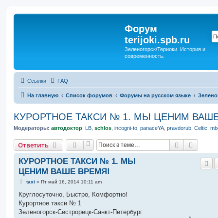
Форум
terijoki.spb.ru
Зеленогорск/Териоки. История и
современность.
Ссылки
FAQ
На главную
Список форумов
Форумы на русском языке
Зелено
КУРОРТНОЕ ТАКСИ № 1. МЫ ЦЕНИМ ВАШЕ
Модераторы:
автодоктор
,
LB
,
schlos
,
incogni-to
,
panaceYA
,
pravdorub
,
Celtic
,
mbo
Поиск
Расшир
Ответить
КУРОРТНОЕ ТАКСИ № 1. МЫ
ЦЕНИМ ВАШЕ ВРЕМЯ!
С
taxi
»
Пт май 16, 2014 10:11 am
о
о
Круглосуточно, Быстро, Комфортно!
б
Курортное такси № 1
щ
е
Зеленогорск-Сестрорецк-Санкт-Петербург
н