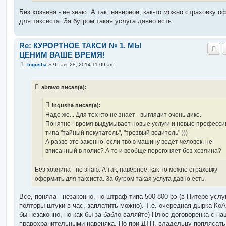
Без хозяина - не знаю. А так, наверное, как-то можно страховку 
для таксиста. За бугром такая услуга давно есть.
Re: КУРОРТНОЕ ТАКСИ № 1. МЫ
ЦЕНИМ ВАШЕ ВРЕМЯ!
С
Ingusha
»
Чт авг 28, 2014 11:09 am
о
о
б
abravo писал(а):
щ
е
н
Ingusha писал(а):
и
е
Надо же... Для тех кто не знает - выглядит очень дико.
Понятно - время выдумывает новые услуги и новые професси
типа "тайный покупатель", "трезвый водитель" )))
А разве это законно, если твою машину ведет человек, не
вписанный в полис? А то и вообще перегоняет без хозяина?
Без хозяина - не знаю. А так, наверное, как-то можно страховку
оформить для таксиста. За бугром такая услуга давно есть.
Все, поняла - незаконно, но штраф типа 500-800 рэ (в Питере услу
полторы штуки в час, заплатить можно). Т.е. очередная дырка КоА
бы незаконно, но как бы за бабло валяйте) Плюс договоренка с н
правохранительными навеняка. Но при ДТП, владельцу поплясать