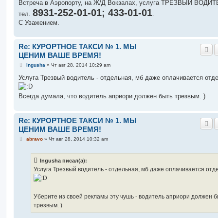
Встреча в Аэропорту, на Ж/Д Вокзалах, услуга ТРЕЗВЫЙ ВОДИТ
и
е
8931-252-01-01; 433-01-01
тел.
.
С Уважением.
Re: КУРОРТНОЕ ТАКСИ № 1. МЫ
ЦЕНИМ ВАШЕ ВРЕМЯ!
С
Ingusha
»
Чт авг 28, 2014 10:29 am
о
о
Услуга Трезвый водитель - отдельная, мб даже оплачивается отд
б
щ
е
Всегда думала, что водитель априори должен быть трезвым. )
н
и
е
Re: КУРОРТНОЕ ТАКСИ № 1. МЫ
ЦЕНИМ ВАШЕ ВРЕМЯ!
С
abravo
»
Чт авг 28, 2014 10:32 am
о
о
б
Ingusha писал(а):
щ
е
Услуга Трезвый водитель - отдельная, мб даже оплачивается отд
н
и
е
Уберите из своей рекламы эту чушь - водитель априори должен 
трезвым. )