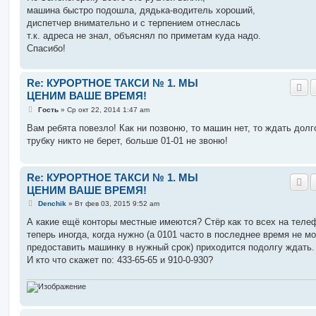
е
машина быстро подошла, дядька-водитель хороший,
н
диспетчер внимательно и с терпением отнеслась
и
е
т.к. адреса не знал, объяснял по приметам куда надо.
Спасибо!
Re: КУРОРТНОЕ ТАКСИ № 1. МЫ
ЦЕНИМ ВАШЕ ВРЕМЯ!
С
Гость
»
Ср окт 22, 2014 1:47 am
о
о
Вам ребята повезло! Как ни позвоню, то машин нет, то ждать долго
б
трубку никто не берет, больше 01-01 не звоню!
щ
е
н
и
Re: КУРОРТНОЕ ТАКСИ № 1. МЫ
е
ЦЕНИМ ВАШЕ ВРЕМЯ!
С
Denchik
»
Вт фев 03, 2015 9:52 am
о
о
А какие ещё конторы местные имеются? Стёр как то всех на теле
б
теперь иногда, когда нужно (а 0101 часто в последнее время не м
щ
е
предоставить машинку в нужный срок) приходится подолгу ждать.
н
И кто что скажет по: 433-65-65 и 910-0-930?
и
е