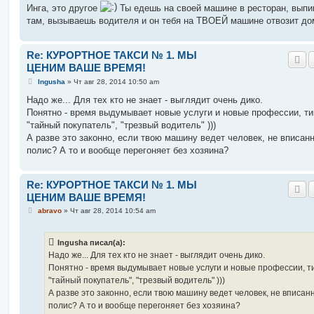
Инга, это другое
Ты едешь на своей машине в ресторан, вып
там, вызываешь водителя и он тебя на ТВОЕЙ машине отвозит до
Re: КУРОРТНОЕ ТАКСИ № 1. МЫ
ЦЕНИМ ВАШЕ ВРЕМЯ!
С
Ingusha
»
Чт авг 28, 2014 10:50 am
о
о
Надо же... Для тех кто не знает - выглядит очень дико.
б
Понятно - время выдумывает новые услуги и новые профессии, ти
щ
е
"тайный покупатель", "трезвый водитель" )))
н
А разве это законно, если твою машину ведет человек, не вписан
и
е
полис? А то и вообще перегоняет без хозяина?
Re: КУРОРТНОЕ ТАКСИ № 1. МЫ
ЦЕНИМ ВАШЕ ВРЕМЯ!
С
abravo
»
Чт авг 28, 2014 10:54 am
о
о
б
Ingusha писал(а):
щ
е
Надо же... Для тех кто не знает - выглядит очень дико.
н
Понятно - время выдумывает новые услуги и новые профессии, т
и
е
"тайный покупатель", "трезвый водитель" )))
А разве это законно, если твою машину ведет человек, не вписан
полис? А то и вообще перегоняет без хозяина?