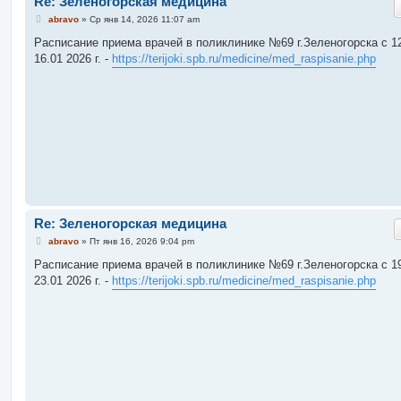
Re: Зеленогорская медицина
С
abravo
»
Ср янв 14, 2026 11:07 am
о
о
Расписание приема врачей в поликлинике №69 г.Зеленогорска c 12
б
16.01 2026 г. -
https://terijoki.spb.ru/medicine/med_raspisanie.php
щ
е
н
и
е
Re: Зеленогорская медицина
С
abravo
»
Пт янв 16, 2026 9:04 pm
о
о
Расписание приема врачей в поликлинике №69 г.Зеленогорска c 19
б
23.01 2026 г. -
https://terijoki.spb.ru/medicine/med_raspisanie.php
щ
е
н
и
е