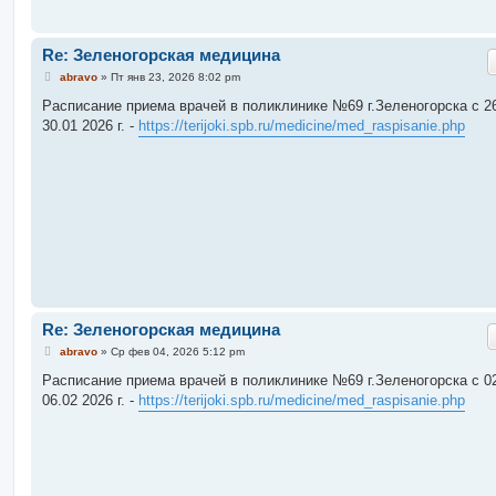
Re: Зеленогорская медицина
С
abravo
»
Пт янв 23, 2026 8:02 pm
о
о
Расписание приема врачей в поликлинике №69 г.Зеленогорска c 26
б
30.01 2026 г. -
https://terijoki.spb.ru/medicine/med_raspisanie.php
щ
е
н
и
е
Re: Зеленогорская медицина
С
abravo
»
Ср фев 04, 2026 5:12 pm
о
о
Расписание приема врачей в поликлинике №69 г.Зеленогорска c 02
б
06.02 2026 г. -
https://terijoki.spb.ru/medicine/med_raspisanie.php
щ
е
н
и
е