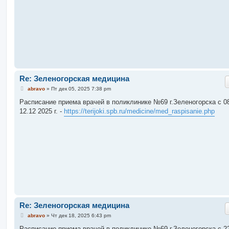
и
е
Re: Зеленогорская медицина
С
abravo
»
Пт дек 05, 2025 7:38 pm
о
о
Расписание приема врачей в поликлинике №69 г.Зеленогорска c 08
б
12.12 2025 г. -
https://terijoki.spb.ru/medicine/med_raspisanie.php
щ
е
н
и
е
Re: Зеленогорская медицина
С
abravo
»
Чт дек 18, 2025 6:43 pm
о
о
Расписание приема врачей в поликлинике №69 г.Зеленогорска c 22