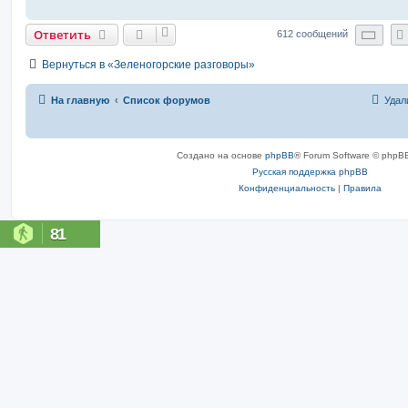
Стр
Ответить
612 сообщений
Вернуться в «Зеленогорские разговоры»
На главную
Список форумов
Удал
Создано на основе
phpBB
® Forum Software © phpBB
Русская поддержка phpBB
Конфиденциальность
|
Правила
81