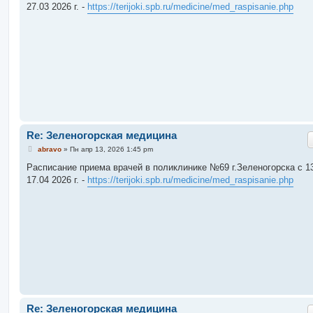
б
27.03 2026 г. -
https://terijoki.spb.ru/medicine/med_raspisanie.php
щ
е
н
и
е
Re: Зеленогорская медицина
С
abravo
»
Пн апр 13, 2026 1:45 pm
о
о
Расписание приема врачей в поликлинике №69 г.Зеленогорска c 13
б
17.04 2026 г. -
https://terijoki.spb.ru/medicine/med_raspisanie.php
щ
е
н
и
е
Re: Зеленогорская медицина