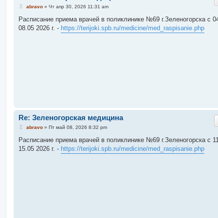
С
abravo
»
Чт апр 30, 2026 11:31 am
о
о
Расписание приема врачей в поликлинике №69 г.Зеленогорска c 04
б
08.05 2026 г. -
https://terijoki.spb.ru/medicine/med_raspisanie.php
щ
е
н
и
е
Re: Зеленогорская медицина
С
abravo
»
Пт май 08, 2026 8:32 pm
о
о
Расписание приема врачей в поликлинике №69 г.Зеленогорска c 11
б
15.05 2026 г. -
https://terijoki.spb.ru/medicine/med_raspisanie.php
щ
е
н
и
е