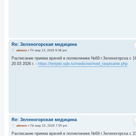
и
е
Re: Зеленогорская медицина
С
abravo
»
Пт мар 13, 2026 9:38 pm
о
о
Расписание приема врачей в поликлинике №69 г.Зеленогорска c 16
б
20.03 2026 г. -
https://terijoki.spb.ru/medicine/med_raspisanie.php
щ
е
н
и
е
Re: Зеленогорская медицина
С
abravo
»
Пн мар 23, 2026 7:55 pm
о
о
Расписание приема врачей в поликлинике №69 г.Зеленогорска c 23