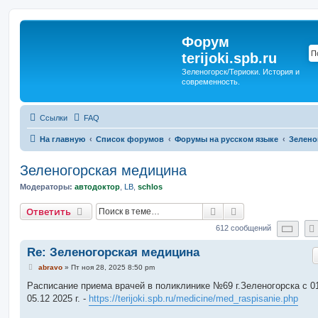
Форум
terijoki.spb.ru
Зеленогорск/Териоки. История и
современность.
Ссылки
FAQ
На главную
Список форумов
Форумы на русском языке
Зелено
Зеленогорская медицина
Модераторы:
автодоктор
,
LB
,
schlos
Поиск
Расширенный п
Ответить
Стр
612 сообщений
Re: Зеленогорская медицина
С
abravo
»
Пт ноя 28, 2025 8:50 pm
о
о
Расписание приема врачей в поликлинике №69 г.Зеленогорска c 01
б
05.12 2025 г. -
https://terijoki.spb.ru/medicine/med_raspisanie.php
щ
е
н