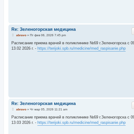
Re: Зеленогорская медицина
С
abravo
»
Пт фев 06, 2026 7:45 pm
о
о
Расписание приема врачей в поликлинике №69 г.Зеленогорска c 09
б
13.02 2026 г. -
https://terijoki.spb.ru/medicine/med_raspisanie.php
щ
е
н
и
е
Re: Зеленогорская медицина
С
abravo
»
Чт мар 05, 2026 11:21 am
о
о
Расписание приема врачей в поликлинике №69 г.Зеленогорска c 09
б
13.03 2026 г. -
https://terijoki.spb.ru/medicine/med_raspisanie.php
щ
е
н