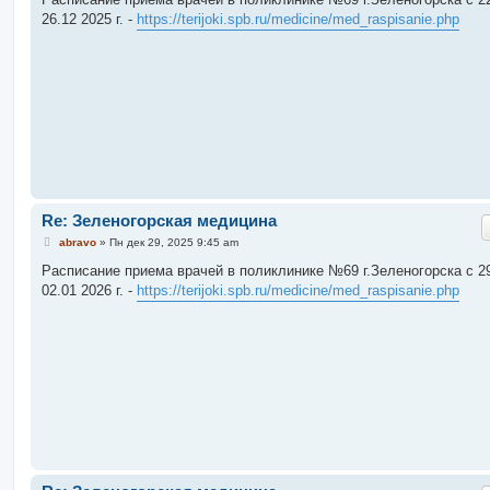
б
26.12 2025 г. -
https://terijoki.spb.ru/medicine/med_raspisanie.php
щ
е
н
и
е
Re: Зеленогорская медицина
С
abravo
»
Пн дек 29, 2025 9:45 am
о
о
Расписание приема врачей в поликлинике №69 г.Зеленогорска c 29
б
02.01 2026 г. -
https://terijoki.spb.ru/medicine/med_raspisanie.php
щ
е
н
и
е