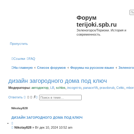
Форум
terijoki.spb.ru
Зеленогорск/Териоки. История и
современность.
Пропустить
Ссылки
FAQ
На главную
Список форумов
Форумы на русском языке
Зеленого
дизайн загородного дома под ключ
Модераторы:
автодоктор
,
LB
,
schlos
,
incogni-to
,
panaceYA
,
pravdorub
,
Celtic
,
mborg
П
Р
Ответить
о
а
и
с
с
ш
Nikolay828
к
и
р
ДИЗАЙН ЗАГОРОДНОГО ДОМА ПОД КЛЮЧ
е
н
н
С
Nikolay828
»
Вт дек 10, 2024 10:52 am
ы
о
й