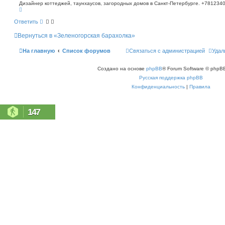
о
п
Дизайнер коттеджей, таунхаусов, загородных домов в Санкт-Петербурге. +781234
В
о
б
е
и
щ
р
с
Ответить
е
н
к
н
у
Вернуться в «Зеленогорская барахолка»
т
и
ь
е
с
На главную
Список форумов
Связаться с администрацией
Удал
я
к
н
Создано на основе
phpBB
® Forum Software © phpBB
а
ч
Русская поддержка phpBB
а
л
Конфиденциальность
|
Правила
у
147