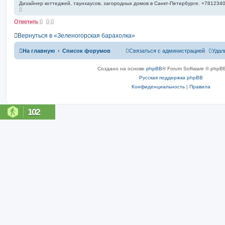
о
п
Дизайнер коттеджей, таунхаусов, загородных домов в Санкт-Петербурге. +781234
В
о
б
е
и
щ
р
с
Ответить
е
н
к
н
у
Вернуться в «Зеленогорская барахолка»
т
и
ь
е
с
На главную
Список форумов
Связаться с администрацией
Удал
я
к
н
Создано на основе
phpBB
® Forum Software © phpBB
а
ч
Русская поддержка phpBB
а
л
Конфиденциальность
|
Правила
у
102