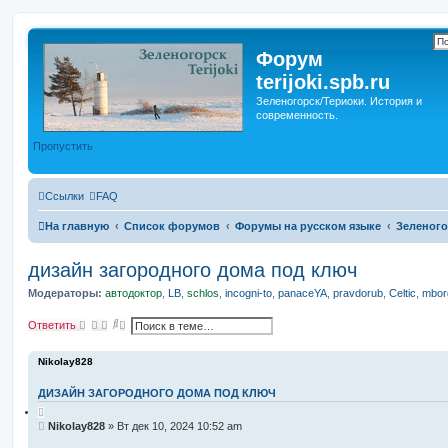
Форум
terijoki.spb.ru
Зеленогорск/Териоки. История и
современность.
Пропустить
Ссылки
FAQ
На главную
Список форумов
Форумы на русском языке
Зеленого
дизайн загородного дома под ключ
Модераторы:
автодоктор
,
LB
,
schlos
,
incogni-to
,
panaceYA
,
pravdorub
,
Celtic
,
mborg
П
Р
Ответить
о
а
и
с
с
ш
Nikolay828
к
и
р
ДИЗАЙН ЗАГОРОДНОГО ДОМА ПОД КЛЮЧ
е
н
н
С
Nikolay828
»
Вт дек 10, 2024 10:52 am
ы
о
й