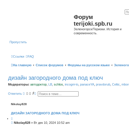
Форум
terijoki.spb.ru
Зеленогорск/Териоки. История и
современность.
Пропустить
Ссылки
FAQ
На главную
Список форумов
Форумы на русском языке
Зеленого
дизайн загородного дома под ключ
Модераторы:
автодоктор
,
LB
,
schlos
,
incogni-to
,
panaceYA
,
pravdorub
,
Celtic
,
mborg
П
Р
Ответить
о
а
и
с
с
ш
Nikolay828
к
и
р
ДИЗАЙН ЗАГОРОДНОГО ДОМА ПОД КЛЮЧ
е
н
н
С
Nikolay828
»
Вт дек 10, 2024 10:52 am
ы
о
й