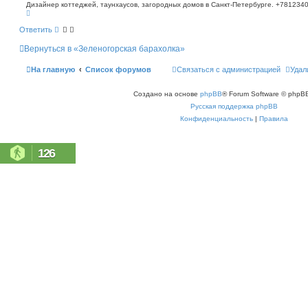
о
п
Дизайнер коттеджей, таунхаусов, загородных домов в Санкт-Петербурге. +781234
В
о
б
е
и
щ
р
с
Ответить
е
н
к
н
у
Вернуться в «Зеленогорская барахолка»
т
и
ь
е
с
На главную
Список форумов
Связаться с администрацией
Удал
я
к
н
Создано на основе
phpBB
® Forum Software © phpBB
а
ч
Русская поддержка phpBB
а
л
Конфиденциальность
|
Правила
у
126