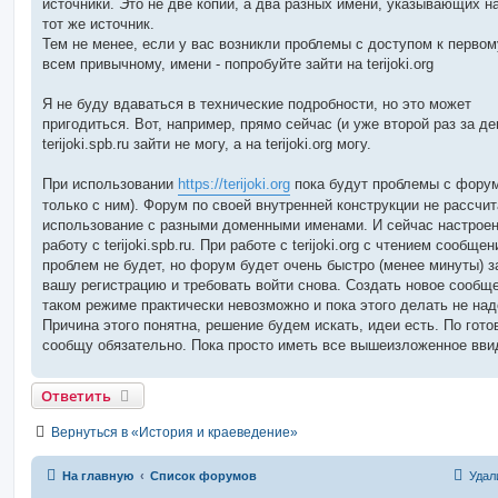
источники. Это не две копии, а два разных имени, указывающих н
тот же источник.
Тем не менее, если у вас возникли проблемы с доступом к первом
всем привычному, имени - попробуйте зайти на terijoki.org
Я не буду вдаваться в технические подробности, но это может
пригодиться. Вот, например, прямо сейчас (и уже второй раз за ден
terijoki.spb.ru зайти не могу, а на terijoki.org могу.
При использовании
https://terijoki.org
пока будут проблемы с форум
только с ним). Форум по своей внутренней конструкции не рассчит
использование с разными доменными именами. И сейчас настроен
работу с terijoki.spb.ru. При работе с terijoki.org с чтением сообщен
проблем не будет, но форум будет очень быстро (менее минуты) 
вашу регистрацию и требовать войти снова. Создать новое сообщ
таком режиме практически невозможно и пока этого делать не над
Причина этого понятна, решение будем искать, идеи есть. По гото
сообщу обязательно. Пока просто иметь все вышеизложенное вви
Ответить
Вернуться в «История и краеведение»
На главную
Список форумов
Удал