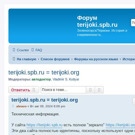
Форум
terijoki.spb.ru
Зеленогорск/Териоки. История и
современность.
Ссылки
FAQ
На главную
Список форумов
Форумы на русском языке
Истори
terijoki.spb.ru = terijoki.org
Модераторы:
автодоктор
,
Vladimir S. Kotlyar
Поиск
Расширенный п
Ответить
terijoki.spb.ru = terijoki.org
С
abravo
»
Вт авг 06, 2024 8:06 pm
о
о
Техническая информация.
б
щ
е
У сайта
https://terijoki.spb.ru
есть полное "зеркало"
https://terijoki.or
н
Эти два сайта полностью идентичны, поскольку используют одни 
и
е