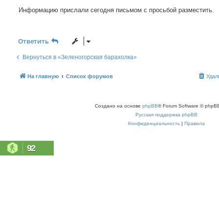
Информацию прислали сегодня письмом с просьбой разместить.
Ответить
Вернуться в «Зеленогорская барахолка»
На главную
Список форумов
Удал
Создано на основе
phpBB
® Forum Software © phpBB
Русская поддержка phpBB
Конфиденциальность
|
Правила
92