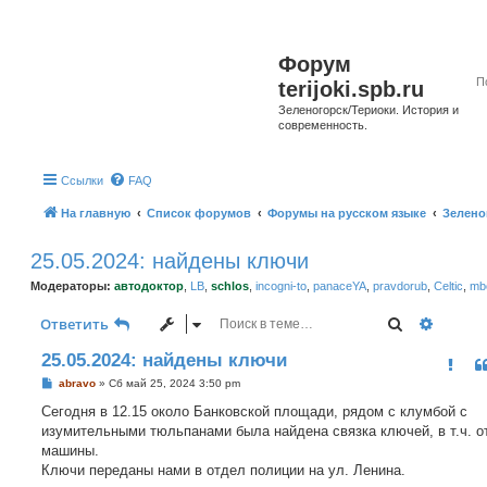
Форум
terijoki.spb.ru
Зеленогорск/Териоки. История и
современность.
Ссылки
FAQ
На главную
Список форумов
Форумы на русском языке
Зелено
25.05.2024: найдены ключи
Модераторы:
автодоктор
,
LB
,
schlos
,
incogni-to
,
panaceYA
,
pravdorub
,
Celtic
,
mbo
Поиск
Расшир
Ответить
25.05.2024: найдены ключи
С
abravo
»
Сб май 25, 2024 3:50 pm
о
о
Сегодня в 12.15 около Банковской площади, рядом с клумбой с
б
изумительными тюльпанами была найдена связка ключей, в т.ч. о
щ
е
машины.
н
Ключи переданы нами в отдел полиции на ул. Ленина.
и
е