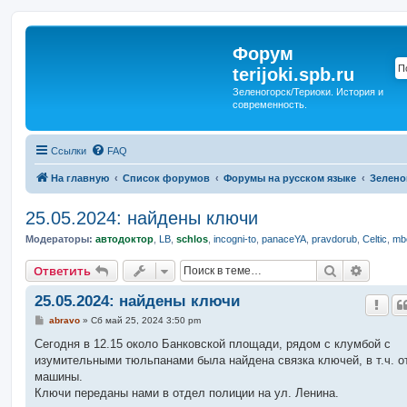
Форум
terijoki.spb.ru
Зеленогорск/Териоки. История и
современность.
Ссылки
FAQ
На главную
Список форумов
Форумы на русском языке
Зелено
25.05.2024: найдены ключи
Модераторы:
автодоктор
,
LB
,
schlos
,
incogni-to
,
panaceYA
,
pravdorub
,
Celtic
,
mbo
Поиск
Расшир
Ответить
25.05.2024: найдены ключи
С
abravo
»
Сб май 25, 2024 3:50 pm
о
о
Сегодня в 12.15 около Банковской площади, рядом с клумбой с
б
изумительными тюльпанами была найдена связка ключей, в т.ч. о
щ
е
машины.
н
Ключи переданы нами в отдел полиции на ул. Ленина.
и
е