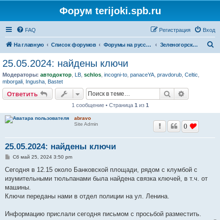
Форум terijoki.spb.ru
FAQ
Регистрация
Вход
П
На главную
Список форумов
Форумы на русском языке
Зеленогорская барахолка
о
25.05.2024: найдены ключи
и
Модераторы:
автодоктор
,
LB
,
schlos
,
incogni-to
,
panaceYA
,
pravdorub
,
Celtic
,
с
mborgali
,
Ingusha
,
Bastet
к
Поиск
Расширен
Ответить
1 сообщение • Страница
1
из
1
abravo
Site Admin
0
25.05.2024: найдены ключи
С
Сб май 25, 2024 3:50 pm
о
о
Сегодня в 12.15 около Банковской площади, рядом с клумбой с
б
изумительными тюльпанами была найдена связка ключей, в т.ч. от
щ
е
машины.
н
Ключи переданы нами в отдел полиции на ул. Ленина.
и
е
Информацию прислали сегодня письмом с просьбой разместить.