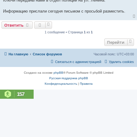
Ключи переданы нами в отдел полиции на ул. Ленина.
и
е
Информацию прислали сегодня письмом с просьбой разместить.
Ответить
1 сообщение • Страница
1
из
1
Перейти
На главную
Список форумов
Часовой пояс:
UTC+03:00
Связаться с администрацией
Удалить cookies
Создано на основе
phpBB
® Forum Software © phpBB Limited
Русская поддержка phpBB
Конфиденциальность
|
Правила
157