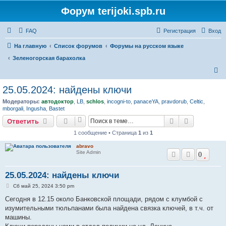
Форум terijoki.spb.ru
FAQ
Регистрация
Вход
На главную
Список форумов
Форумы на русском языке
Зеленогорская барахолка
П
о
25.05.2024: найдены ключи
и
Модераторы:
автодоктор
,
LB
,
schlos
,
incogni-to
,
panaceYA
,
pravdorub
,
Celtic
,
с
mborgali
,
Ingusha
,
Bastet
к
Поиск
Расширен
Ответить
1 сообщение • Страница
1
из
1
abravo
Site Admin
0
25.05.2024: найдены ключи
С
Сб май 25, 2024 3:50 pm
о
о
Сегодня в 12.15 около Банковской площади, рядом с клумбой с
б
изумительными тюльпанами была найдена связка ключей, в т.ч. от
щ
е
машины.
н