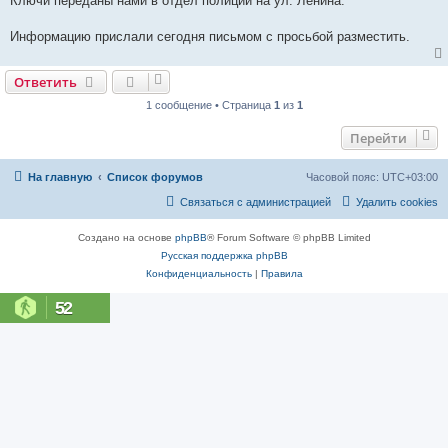
Ключи переданы нами в отдел полиции на ул. Ленина.
и
е
Информацию прислали сегодня письмом с просьбой разместить.
Ответить
1 сообщение • Страница
1
из
1
Перейти
На главную
Список форумов
Часовой пояс:
UTC+03:00
Связаться с администрацией
Удалить cookies
Создано на основе
phpBB
® Forum Software © phpBB Limited
Русская поддержка phpBB
Конфиденциальность
|
Правила
52