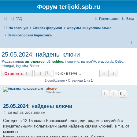
Форум terijoki.spb.ru
FAQ
Регистрация
Вход
На главную
Список форумов
Форумы на русском языке
Зеленогорская барахолка
П
о
25.05.2024: найдены ключи
и
Модераторы:
автодоктор
,
LB
,
schlos
,
incogni-to
,
panaceYA
,
pravdorub
,
Celtic
,
с
mborgali
,
Ingusha
,
Bastet
к
Поиск
Расширен
Ответить
1 сообщение • Страница
1
из
1
abravo
Site Admin
0
25.05.2024: найдены ключи
С
Сб май 25, 2024 3:50 pm
о
о
Сегодня в 12.15 около Банковской площади, рядом с клумбой с
б
изумительными тюльпанами была найдена связка ключей, в т.ч. от
щ
е
машины.
н