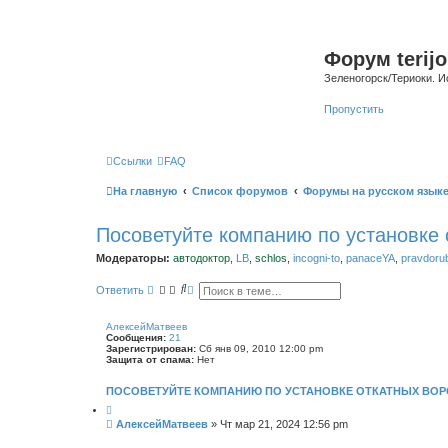
Форум terijo
Зеленогорск/Териоки. И
Пропустить
Ссылки
FAQ
На главную
Список форумов
Форумы на русском язык
Посоветуйте компанию по установке 
Модераторы:
автодоктор
,
LB
,
schlos
,
incogni-to
,
panaceYA
,
pravdoru
П
Р
Ответить
о
а
и
с
с
ш
АлексейМатвеев
к
и
Сообщения:
21
р
Зарегистрирован:
Сб янв 09, 2010 12:00 pm
е
Защита от спама:
Нет
н
н
ПОСОВЕТУЙТЕ КОМПАНИЮ ПО УСТАНОВКЕ ОТКАТНЫХ ВОР
ы
й
п
С
АлексейМатвеев
»
Чт мар 21, 2024 12:56 pm
о
о
и