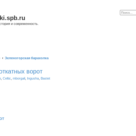
ki.spb.ru
стория и современность.
е
Зеленогорская барахолка
откатных ворот
b
,
Celtic
,
mborgali
,
Ingusha
,
Bastet
ОТ