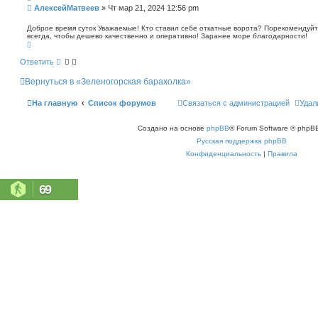
п
С
АлексейМатвеев
»
Чт мар 21, 2024 12:56 pm
о
о
и
о
Доброе время суток Уважаемые! Кто ставил себе откатные ворота? Порекомендуйт
с
всегда, чтобы дешево качественно и оперативно! Заранее море благодарности!
б
к
В
щ
е
е
р
Ответить
н
н
у
и
Вернуться в «Зеленогорская барахолка»
т
е
ь
с
На главную
Список форумов
Связаться с администрацией
Удал
я
к
н
Создано на основе
phpBB
® Forum Software © phpBB
а
ч
Русская поддержка phpBB
а
л
Конфиденциальность
|
Правила
у
69