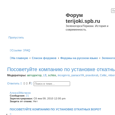
Форум
terijoki.spb.ru
Зеленогорск/Териоки. История и
современность.
Пропустить
Ссылки
FAQ
На главную
Список форумов
Форумы на русском языке
Зеленого
Посоветуйте компанию по установке откатн
Модераторы:
автодоктор
,
LB
,
schlos
,
incogni-to
,
panaceYA
,
pravdorub
,
Celtic
,
mborg
П
Р
Ответить
о
а
и
с
с
ш
АлексейМатвеев
к
и
Сообщения:
21
р
Зарегистрирован:
Сб янв 09, 2010 12:00 pm
е
Защита от спама:
Нет
н
н
ПОСОВЕТУЙТЕ КОМПАНИЮ ПО УСТАНОВКЕ ОТКАТНЫХ ВОРОТ
ы
й