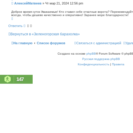
п
С
АлексейМатвеев
»
Чт мар 21, 2024 12:56 pm
о
о
и
о
Доброе время суток Уважаемые! Кто ставил себе откатные ворота? Порекомендуйт
с
всегда, чтобы дешево качественно и оперативно! Заранее море благодарности!
б
к
В
щ
е
е
р
Ответить
н
н
у
и
Вернуться в «Зеленогорская барахолка»
т
е
ь
с
На главную
Список форумов
Связаться с администрацией
Удал
я
к
н
Создано на основе
phpBB
® Forum Software © phpBB
а
ч
Русская поддержка phpBB
а
л
Конфиденциальность
|
Правила
у
147