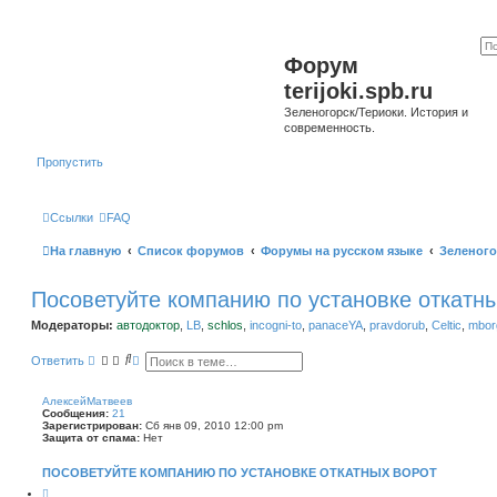
Форум
terijoki.spb.ru
Зеленогорск/Териоки. История и
современность.
Пропустить
Ссылки
FAQ
На главную
Список форумов
Форумы на русском языке
Зеленого
Посоветуйте компанию по установке откатн
Модераторы:
автодоктор
,
LB
,
schlos
,
incogni-to
,
panaceYA
,
pravdorub
,
Celtic
,
mborg
П
Р
Ответить
о
а
и
с
с
ш
АлексейМатвеев
к
и
Сообщения:
21
р
Зарегистрирован:
Сб янв 09, 2010 12:00 pm
е
Защита от спама:
Нет
н
н
ПОСОВЕТУЙТЕ КОМПАНИЮ ПО УСТАНОВКЕ ОТКАТНЫХ ВОРОТ
ы
й