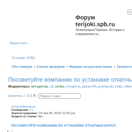
Форум
terijoki.spb.ru
Зеленогорск/Териоки. История и
современность.
Пропустить
Ссылки
FAQ
На главную
Список форумов
Форумы на русском языке
Зеленого
Посоветуйте компанию по установке откатн
Модераторы:
автодоктор
,
LB
,
schlos
,
incogni-to
,
panaceYA
,
pravdorub
,
Celtic
,
mborg
П
Р
Ответить
о
а
и
с
с
ш
АлексейМатвеев
к
и
Сообщения:
21
р
Зарегистрирован:
Сб янв 09, 2010 12:00 pm
е
Защита от спама:
Нет
н
н
ПОСОВЕТУЙТЕ КОМПАНИЮ ПО УСТАНОВКЕ ОТКАТНЫХ ВОРОТ
ы
й