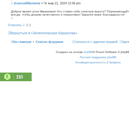
п
С
АлексейМатвеев
»
Чт мар 21, 2024 12:56 pm
о
о
и
о
Доброе время суток Уважаемые! Кто ставил себе откатные ворота? Порекомендуйт
с
всегда, чтобы дешево качественно и оперативно! Заранее море благодарности!
б
к
В
щ
е
е
р
Ответить
н
н
у
и
Вернуться в «Зеленогорская барахолка»
т
е
ь
с
На главную
Список форумов
Связаться с администрацией
Удал
я
к
н
Создано на основе
phpBB
® Forum Software © phpBB
а
ч
Русская поддержка phpBB
а
л
Конфиденциальность
|
Правила
у
110