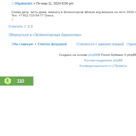
п
С
Olgakaralis
»
Пн мар 11, 2024 8:00 pm
о
о
и
о
Сниму дачу, часть дома, комнату в Зеленогорске вблизи ж/д вокзала на лето 2024 
с
Тел. +7-911-710-54-77 Ольга.
б
к
В
щ
е
е
р
Ответить
н
н
у
и
Вернуться в «Зеленогорская барахолка»
т
е
ь
с
На главную
Список форумов
Связаться с администрацией
Удал
я
к
н
Создано на основе
phpBB
® Forum Software © phpBB
а
ч
Русская поддержка phpBB
а
л
Конфиденциальность
|
Правила
у
110