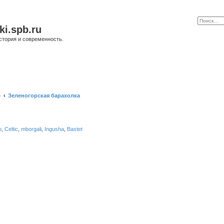
ki.spb.ru
стория и современность.
е
Зеленогорская барахолка
b
,
Celtic
,
mborgali
,
Ingusha
,
Bastet