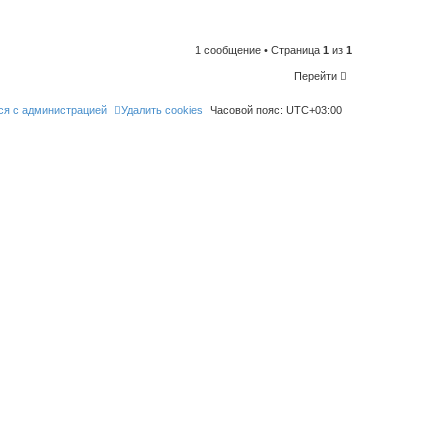
n
t
o
l
i
1 сообщение • Страница
1
из
1
k
e
Перейти
t
h
i
ся с администрацией
Удалить cookies
Часовой пояс:
UTC+03:00
s
p
o
s
t