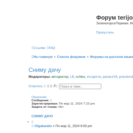
Форум terijo
Зеленогорск/Териоки. И
Пропустить
Ссылки
FAQ
На главную
Список форумов
Форумы на русском язык
Сниму дачу
Модераторы:
автодоктор
,
LB
,
schlos
,
incogni-to
,
panaceYA
,
pravdoru
П
Р
Ответить
о
а
и
с
с
ш
Olgakaralis
к
и
Сообщения:
1
р
Зарегистрирован:
Пн мар 11, 2024 7:23 pm
е
Защита от спама:
Нет
н
н
СНИМУ ДАЧУ
ы
й
п
С
Olgakaralis
»
Пн мар 11, 2024 8:00 pm
о
о
и