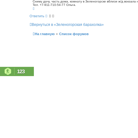
о
Сниму дачу, часть дома, комнату в Зеленогорске вблизи ж/д вокзала 
с
Тел. +7-911-710-54-77 Ольга.
б
к
В
щ
е
е
р
Ответить
н
н
у
и
Вернуться в «Зеленогорская барахолка»
т
е
ь
с
На главную
Список форумов
я
к
н
а
ч
а
л
у
123