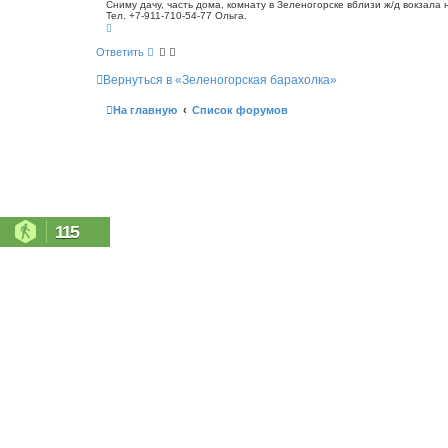
о
Сниму дачу, часть дома, комнату в Зеленогорске вблизи ж/д вокзала 
с
Тел. +7-911-710-54-77 Ольга.
б
к
В
щ
е
е
р
Ответить
н
н
у
и
Вернуться в «Зеленогорская барахолка»
т
е
ь
с
На главную
Список форумов
я
к
н
а
ч
а
л
у
115