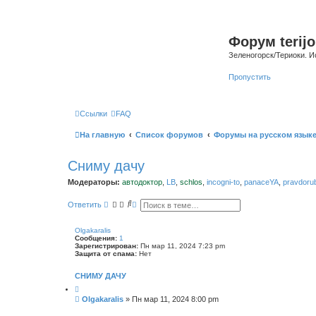
Форум terijo
Зеленогорск/Териоки. И
Пропустить
Ссылки
FAQ
На главную
Список форумов
Форумы на русском язык
Сниму дачу
Модераторы:
автодоктор
,
LB
,
schlos
,
incogni-to
,
panaceYA
,
pravdoru
П
Р
Ответить
о
а
и
с
с
ш
Olgakaralis
к
и
Сообщения:
1
р
Зарегистрирован:
Пн мар 11, 2024 7:23 pm
е
Защита от спама:
Нет
н
н
СНИМУ ДАЧУ
ы
й
п
С
Olgakaralis
»
Пн мар 11, 2024 8:00 pm
о
о
и