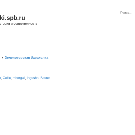
ki.spb.ru
стория и современность.
е
Зеленогорская барахолка
b
,
Celtic
,
mborgali
,
Ingusha
,
Bastet