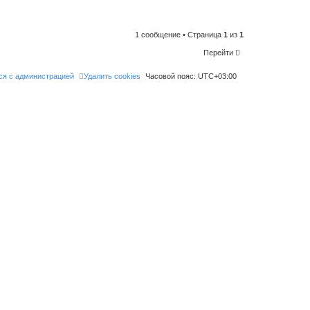
n
t
o
l
i
1 сообщение • Страница
1
из
1
k
e
Перейти
t
h
i
ся с администрацией
Удалить cookies
Часовой пояс:
UTC+03:00
s
p
o
s
t