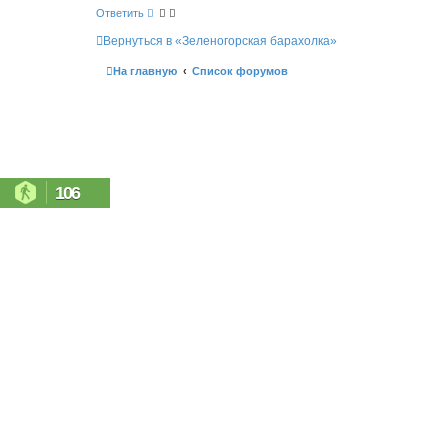
и
с
Ответить
е
к
Вернуться в «Зеленогорская барахолка»
На главную
Список форумов
106