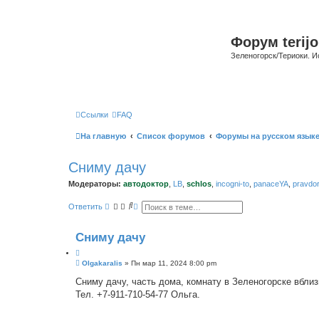
Форум terijo
Зеленогорск/Териоки. И
Ссылки
FAQ
На главную
Список форумов
Форумы на русском язык
Сниму дачу
Модераторы:
автодоктор
,
LB
,
schlos
,
incogni-to
,
panaceYA
,
pravdo
П
Р
Ответить
о
а
и
с
с
ш
Сниму дачу
к
и
р
е
С
Olgakaralis
»
Пн мар 11, 2024 8:00 pm
н
о
н
о
Сниму дачу, часть дома, комнату в Зеленогорске вблизи
ы
б
й
Тел. +7-911-710-54-77 Ольга.
щ
п
е
о
н
и