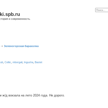
ki.spb.ru
стория и современность.
е
Зеленогорская барахолка
rub
,
Celtic
,
mborgali
,
Ingusha
,
Bastet
 ж/д вокзала на лето 2024 года. Не дорого.