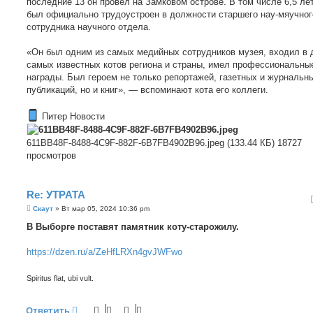
последние 13 он провёл на Замковом острове. В том числе 6,5 лет
был официально трудоустроен в должности старшего нау-мяучног
сотрудника научного отдела.
«Он был одним из самых медийных сотрудников музея, входил в 
самых известных котов региона и страны, имел профессиональны
награды. Был героем не только репортажей, газетных и журнальн
публикаций, но и книг», — вспоминают кота его коллеги.
Питер Новости
611BB48F-8488-4C9F-882F-6B7FB4902B96.jpeg (133.44 КБ) 18727
просмотров
Re: УТРАТА
С
Скаут
»
Вт мар 05, 2024 10:36 pm
о
о
В Выборге поставят памятник коту-старожилу.
б
щ
е
https://dzen.ru/a/ZeHfLRXn4gvJWFwo
н
и
е
Spiritus flat, ubi vult.
Ответить