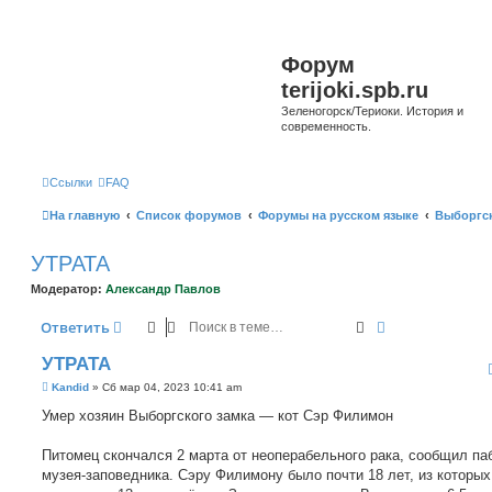
Форум
terijoki.spb.ru
Зеленогорск/Териоки. История и
современность.
Ссылки
FAQ
На главную
Список форумов
Форумы на русском языке
Выборгск
УТРАТА
Модератор:
Александр Павлов
Поиск
Расширенный 
Ответить
УТРАТА
С
Kandid
»
Сб мар 04, 2023 10:41 am
о
о
Умер хозяин Выборгского замка — кот Сэр Филимон
б
щ
е
Питомец скончался 2 марта от неоперабельного рака, сообщил па
н
музея-заповедника. Сэру Филимону было почти 18 лет, из которых
и
е