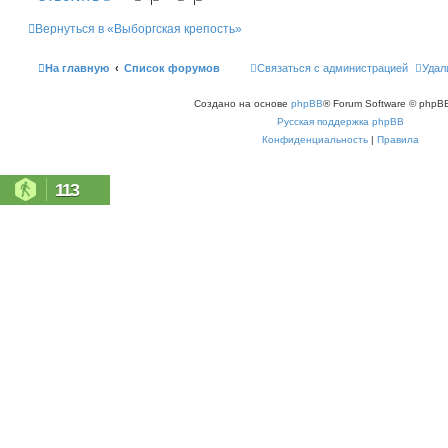
Вернуться в «Выборгская крепость»
На главную
Список форумов
Связаться с администрацией
Удал
Создано на основе
phpBB
® Forum Software © phpBB
Русская поддержка phpBB
Конфиденциальность
|
Правила
113