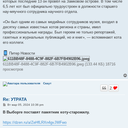
е
которых последние 13 он провёл на Замковом острове. В том числе
6,5 лет кот был официально трудоустроен в должности старшего
нау-мяучного сотрудника научного отдела.
«Он был одним из самых медийных сотрудников музея, входил в
десятку самых известных котов региона и страны, имел
профессиональные награды. Был героем не только репортажей,
газетных и журнальных публикаций, но и книг», — вспоминают кота
его коллеги.
Питер Новости
611BB48F-8488-4C9F-882F-6B7FB4902B96.jpeg (133.44 КБ) 18716
просмотров
Скаут
2
Re: УТРАТА
С
Вт мар 05, 2024 10:36 pm
о
о
В Выборге поставят памятник коту-старожилу.
б
щ
е
https://dzen.ru/a/ZeHfLRXn4gvJWFwo
н