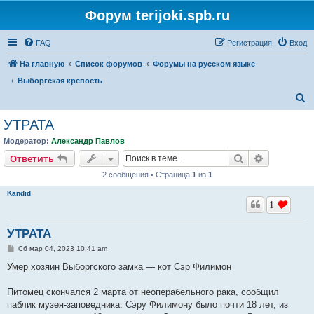
Форум terijoki.spb.ru
FAQ
Регистрация
Вход
На главную
Список форумов
Форумы на русском языке
Выборгская крепость
П
о
УТРАТА
и
Модератор:
Александр Павлов
с
Поиск
Расширен
Ответить
к
2 сообщения • Страница
1
из
1
Kandid
1
УТРАТА
С
Сб мар 04, 2023 10:41 am
о
о
Умер хозяин Выборгского замка — кот Сэр Филимон
б
щ
е
Питомец скончался 2 марта от неоперабельного рака, сообщил
н
паблик музея-заповедника. Сэру Филимону было почти 18 лет, из
и