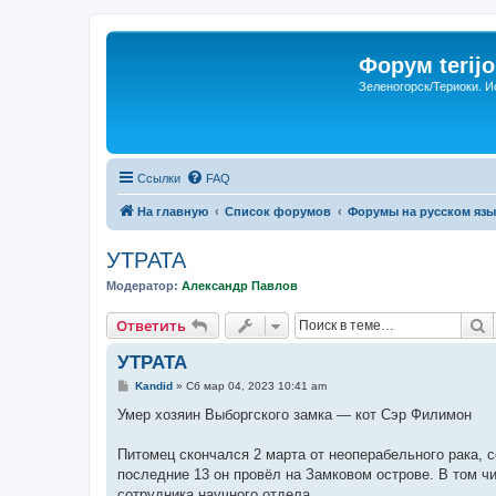
Форум terijo
Зеленогорск/Териоки. И
Ссылки
FAQ
На главную
Список форумов
Форумы на русском язы
УТРАТА
Модератор:
Александр Павлов
П
Ответить
УТРАТА
С
Kandid
»
Сб мар 04, 2023 10:41 am
о
о
Умер хозяин Выборгского замка — кот Сэр Филимон
б
щ
е
Питомец скончался 2 марта от неоперабельного рака, 
н
последние 13 он провёл на Замковом острове. В том ч
и
е
сотрудника научного отдела.