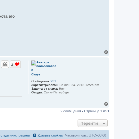
кота его
В
е
р
2
н
у
т
Скаут
ь
Сообщения:
231
с
Зарегистрирован:
Вс июн 24, 2018 12:25 pm
я
Защита от спама:
Нет
к
Откуда:
Санкт-Петербург
н
а
В
ч
е
а
2 сообщения • Страница
1
из
1
р
л
н
у
у
Перейти
т
ь
с
 с администрацией
Удалить cookies
Часовой пояс:
UTC+03:00
я