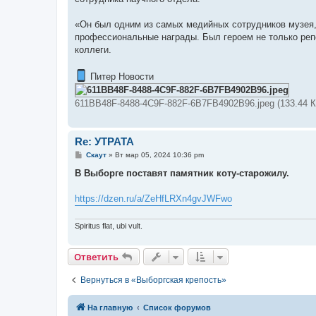
«Он был одним из самых медийных сотрудников музея, 
профессиональные награды. Был героем не только репо
коллеги.
Питер Новости
611BB48F-8488-4C9F-882F-6B7FB4902B96.jpeg (133.44 К
Re: УТРАТА
С
Скаут
»
Вт мар 05, 2024 10:36 pm
о
о
В Выборге поставят памятник коту-старожилу.
б
щ
е
https://dzen.ru/a/ZeHfLRXn4gvJWFwo
н
и
е
Spiritus flat, ubi vult.
Ответить
Вернуться в «Выборгская крепость»
На главную
Список форумов