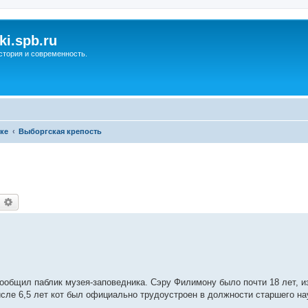
ki.spb.ru
стория и современность.
ке
Выборгская крепость
оиск
Расширенный поиск
сообщил паблик музея-заповедника. Сэру Филимону было почти 18 лет, и
исле 6,5 лет кот был официально трудоустроен в должности старшего на