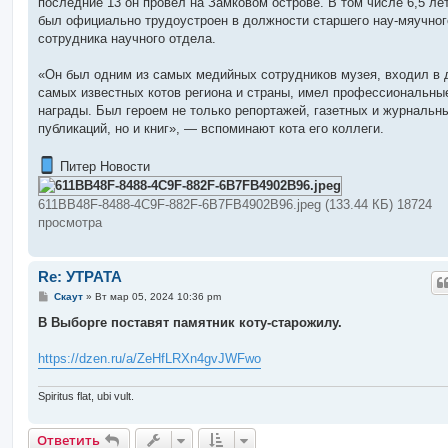
последние 13 он провёл на Замковом острове. В том числе 6,5 лет
был официально трудоустроен в должности старшего нау-мяучног
сотрудника научного отдела.
«Он был одним из самых медийных сотрудников музея, входил в 
самых известных котов региона и страны, имел профессиональны
награды. Был героем не только репортажей, газетных и журнальн
публикаций, но и книг», — вспоминают кота его коллеги.
Питер Новости
611BB48F-8488-4C9F-882F-6B7FB4902B96.jpeg (133.44 КБ) 18724
просмотра
Re: УТРАТА
С
Скаут
»
Вт мар 05, 2024 10:36 pm
о
о
В Выборге поставят памятник коту-старожилу.
б
щ
е
https://dzen.ru/a/ZeHfLRXn4gvJWFwo
н
и
е
Spiritus flat, ubi vult.
Ответить