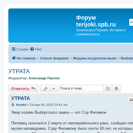
Форум
terijoki.spb.ru
Зеленогорск/Териоки. История и
современность.
Ссылки
FAQ
На главную
Список форумов
Форумы на русском языке
Выборг
УТРАТА
Модератор:
Александр Павлов
Поиск
Расшир
Ответить
УТРАТА
С
Kandid
»
Сб мар 04, 2023 10:41 am
о
о
Умер хозяин Выборгского замка — кот Сэр Филимон
б
щ
е
Питомец скончался 2 марта от неоперабельного рака, сообщил па
н
музея-заповедника. Сэру Филимону было почти 18 лет, из которых
и
е