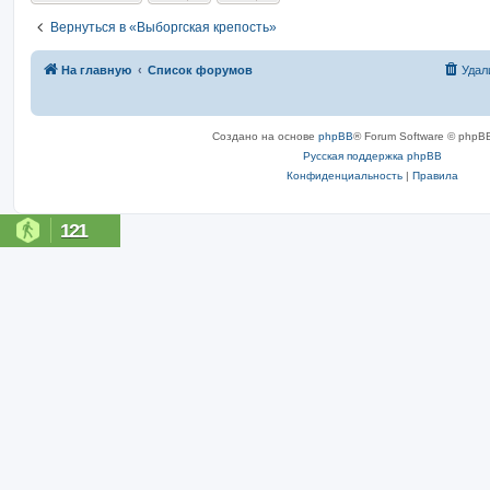
Вернуться в «Выборгская крепость»
На главную
Список форумов
Удал
Создано на основе
phpBB
® Forum Software © phpBB
Русская поддержка phpBB
Конфиденциальность
|
Правила
121