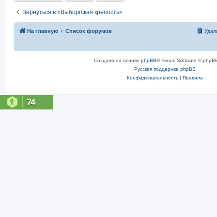
Вернуться в «Выборгская крепость»
На главную
Список форумов
Удал
Создано на основе
phpBB
® Forum Software © phpBB
Русская поддержка phpBB
Конфиденциальность
|
Правила
74