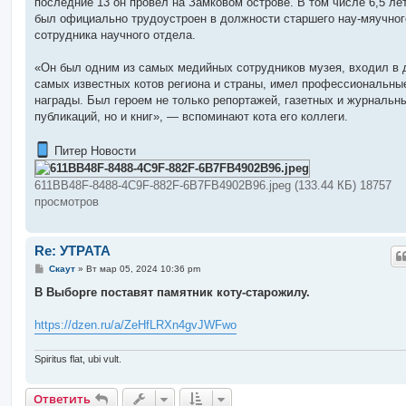
последние 13 он провёл на Замковом острове. В том числе 6,5 лет
был официально трудоустроен в должности старшего нау-мяучног
сотрудника научного отдела.
«Он был одним из самых медийных сотрудников музея, входил в 
самых известных котов региона и страны, имел профессиональны
награды. Был героем не только репортажей, газетных и журнальн
публикаций, но и книг», — вспоминают кота его коллеги.
Питер Новости
611BB48F-8488-4C9F-882F-6B7FB4902B96.jpeg (133.44 КБ) 18757
просмотров
Re: УТРАТА
С
Скаут
»
Вт мар 05, 2024 10:36 pm
о
о
В Выборге поставят памятник коту-старожилу.
б
щ
е
https://dzen.ru/a/ZeHfLRXn4gvJWFwo
н
и
е
Spiritus flat, ubi vult.
Ответить