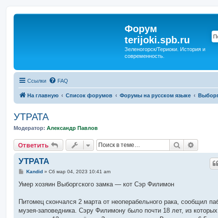
Форум
terijoki.spb.ru
Зеленогорск/Териоки. История и
современность.
Ссылки
FAQ
На главную
Список форумов
Форумы на русском языке
Выборг
УТРАТА
Модератор:
Александр Павлов
Поиск
Расшир
Ответить
УТРАТА
С
Kandid
»
Сб мар 04, 2023 10:41 am
о
о
Умер хозяин Выборгского замка — кот Сэр Филимон
б
щ
е
Питомец скончался 2 марта от неоперабельного рака, сообщил па
н
музея-заповедника. Сэру Филимону было почти 18 лет, из которых
и
е