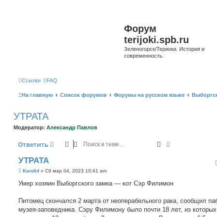
Форум
terijoki.spb.ru
Зеленогорск/Териоки. История и
современность.
Ссылки
FAQ
На главную
Список форумов
Форумы на русском языке
Выборгск
УТРАТА
Модератор:
Александр Павлов
Поиск
Расширенный 
Ответить
УТРАТА
С
Kandid
»
Сб мар 04, 2023 10:41 am
о
о
Умер хозяин Выборгского замка — кот Сэр Филимон
б
щ
е
Питомец скончался 2 марта от неоперабельного рака, сообщил па
н
музея-заповедника. Сэру Филимону было почти 18 лет, из которых
и
е