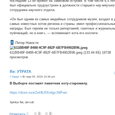
последние 13 он провёл на Замковом острове. В том числе 6,5 лет
был официально трудоустроен в должности старшего нау-мяучног
сотрудника научного отдела.
«Он был одним из самых медийных сотрудников музея, входил в 
самых известных котов региона и страны, имел профессиональны
награды. Был героем не только репортажей, газетных и журнальн
публикаций, но и книг», — вспоминают кота его коллеги.
Питер Новости
611BB48F-8488-4C9F-882F-6B7FB4902B96.jpeg (133.44 КБ) 18738
просмотров
Re: УТРАТА
С
Скаут
»
Вт мар 05, 2024 10:36 pm
о
о
В Выборге поставят памятник коту-старожилу.
б
щ
е
https://dzen.ru/a/ZeHfLRXn4gvJWFwo
н
и
е
Spiritus flat, ubi vult.
Ответить