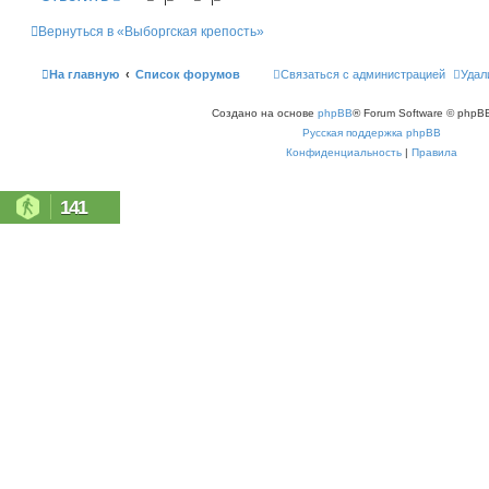
Вернуться в «Выборгская крепость»
На главную
Список форумов
Связаться с администрацией
Удал
Создано на основе
phpBB
® Forum Software © phpBB
Русская поддержка phpBB
Конфиденциальность
|
Правила
141