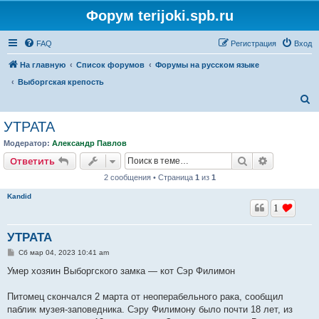
Форум terijoki.spb.ru
FAQ
Регистрация
Вход
На главную
Список форумов
Форумы на русском языке
Выборгская крепость
П
о
УТРАТА
и
Модератор:
Александр Павлов
с
Поиск
Расширен
Ответить
к
2 сообщения • Страница
1
из
1
Kandid
1
УТРАТА
С
Сб мар 04, 2023 10:41 am
о
о
Умер хозяин Выборгского замка — кот Сэр Филимон
б
щ
е
Питомец скончался 2 марта от неоперабельного рака, сообщил
н
паблик музея-заповедника. Сэру Филимону было почти 18 лет, из
и