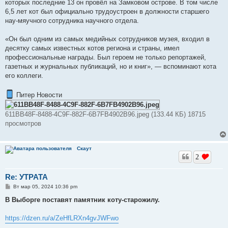
е
которых последние 13 он провёл на Замковом острове. В том числе
6,5 лет кот был официально трудоустроен в должности старшего
нау-мяучного сотрудника научного отдела.
«Он был одним из самых медийных сотрудников музея, входил в
десятку самых известных котов региона и страны, имел
профессиональные награды. Был героем не только репортажей,
газетных и журнальных публикаций, но и книг», — вспоминают кота
его коллеги.
Питер Новости
611BB48F-8488-4C9F-882F-6B7FB4902B96.jpeg (133.44 КБ) 18715
просмотров
Скаут
2
Re: УТРАТА
С
Вт мар 05, 2024 10:36 pm
о
о
В Выборге поставят памятник коту-старожилу.
б
щ
е
https://dzen.ru/a/ZeHfLRXn4gvJWFwo
н