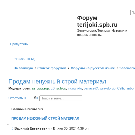
Форум
terijoki.spb.ru
Зеленогорск/Териоки. История и
современность.
Пропустить
Ссылки
FAQ
На главную
Список форумов
Форумы на русском языке
Зеленого
Продам ненужный строй материал
Модераторы:
автодоктор
,
LB
,
schlos
,
incogni-to
,
panaceYA
,
pravdorub
,
Celtic
,
mborg
П
Р
Ответить
о
а
и
с
с
ш
Василий Евгеньевич
к
и
р
ПРОДАМ НЕНУЖНЫЙ СТРОЙ МАТЕРИАЛ
е
н
н
С
Василий Евгеньевич
»
Вт янв 30, 2024 4:39 pm
ы
о
й