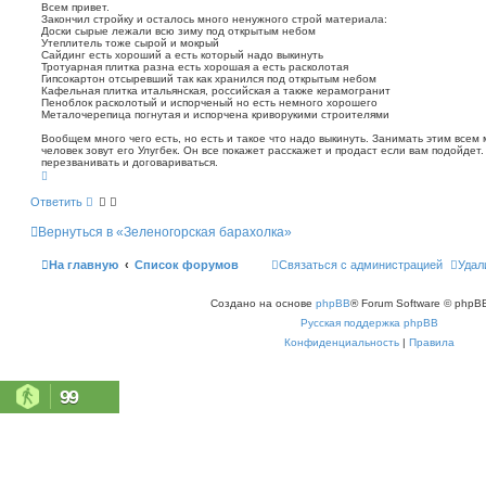
о
п
Всем привет.
о
Закончил стройку и осталось много ненужного строй материала:
б
Доски сырые лежали всю зиму под открытым небом
и
щ
Утеплитель тоже сырой и мокрый
с
е
Сайдинг есть хороший а есть который надо выкинуть
к
н
Тротуарная плитка разна есть хорошая а есть расколотая
Гипсокартон отсыревший так как хранился под открытым небом
и
Кафельная плитка итальянская, российская а также керамогранит
е
Пеноблок расколотый и испорченый но есть немного хорошего
Металочерепица погнутая и испорчена криворукими строителями
Вообщем много чего есть, но есть и такое что надо выкинуть. Занимать этим всем 
человек зовут его Улугбек. Он все покажет расскажет и продаст если вам подойдет
перезванивать и договариваться.
В
е
р
Ответить
н
у
Вернуться в «Зеленогорская барахолка»
т
ь
с
На главную
Список форумов
Связаться с администрацией
Удал
я
к
н
Создано на основе
phpBB
® Forum Software © phpBB
а
ч
Русская поддержка phpBB
а
л
Конфиденциальность
|
Правила
у
99