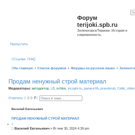
Форум
terijoki.spb.ru
Зеленогорск/Териоки. История и
современность.
Пропустить
Ссылки
FAQ
На главную
Список форумов
Форумы на русском языке
Зеленого
Продам ненужный строй материал
Модераторы:
автодоктор
,
LB
,
schlos
,
incogni-to
,
panaceYA
,
pravdorub
,
Celtic
,
mborg
П
Р
Ответить
о
а
и
с
с
ш
Василий Евгеньевич
к
и
р
ПРОДАМ НЕНУЖНЫЙ СТРОЙ МАТЕРИАЛ
е
н
н
С
Василий Евгеньевич
»
Вт янв 30, 2024 4:39 pm
ы
о
й