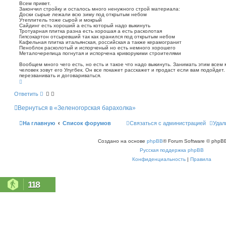
о
п
Всем привет.
о
Закончил стройку и осталось много ненужного строй материала:
б
Доски сырые лежали всю зиму под открытым небом
и
щ
Утеплитель тоже сырой и мокрый
с
е
Сайдинг есть хороший а есть который надо выкинуть
к
н
Тротуарная плитка разна есть хорошая а есть расколотая
Гипсокартон отсыревший так как хранился под открытым небом
и
Кафельная плитка итальянская, российская а также керамогранит
е
Пеноблок расколотый и испорченый но есть немного хорошего
Металочерепица погнутая и испорчена криворукими строителями
Вообщем много чего есть, но есть и такое что надо выкинуть. Занимать этим всем 
человек зовут его Улугбек. Он все покажет расскажет и продаст если вам подойдет
перезванивать и договариваться.
В
е
р
Ответить
н
у
Вернуться в «Зеленогорская барахолка»
т
ь
с
На главную
Список форумов
Связаться с администрацией
Удал
я
к
н
Создано на основе
phpBB
® Forum Software © phpBB
а
ч
Русская поддержка phpBB
а
л
Конфиденциальность
|
Правила
у
118