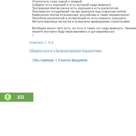
Утеплитель тоже сырой и мокрый
с
е
Сайдинг есть хороший а есть который надо выкинуть
к
н
Тротуарная плитка разна есть хорошая а есть расколотая
Гипсокартон отсыревший так как хранился под открытым небом
и
Кафельная плитка итальянская, российская а также керамогранит
е
Пеноблок расколотый и испорченый но есть немного хорошего
Металочерепица погнутая и испорчена криворукими строителями
Вообщем много чего есть, но есть и такое что надо выкинуть. Занима
пишите контакты буду перезванивать и договариваться.
В
е
р
Ответить
н
у
Вернуться в «Зеленогорская барахолка»
т
ь
с
На главную
Список форумов
я
к
н
а
ч
а
л
у
101