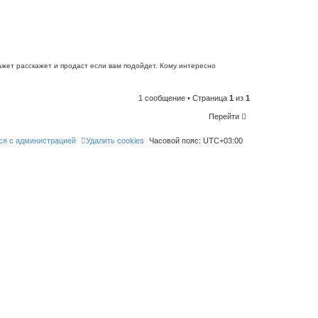
l
i
k
e
t
h
i
s
p
кажет расскажет и продаст если вам подойдет. Кому интересно
o
s
t
1 сообщение • Страница
1
из
1
Перейти
ся с администрацией
Удалить cookies
Часовой пояс:
UTC+03:00