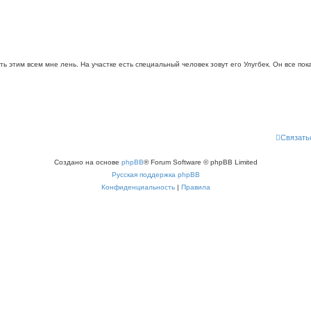
ть этим всем мне лень. На участке есть специальный человек зовут его Улугбек. Он все по
Связать
Создано на основе
phpBB
® Forum Software © phpBB Limited
Русская поддержка phpBB
Конфиденциальность
|
Правила