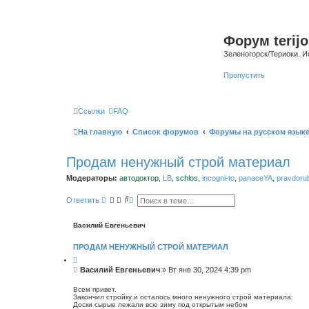
Форум terijo
Зеленогорск/Териоки. И
Пропустить
Ссылки
FAQ
На главную
Список форумов
Форумы на русском язык
Продам ненужный строй материал
Модераторы:
автодоктор
,
LB
,
schlos
,
incogni-to
,
panaceYA
,
pravdoru
П
Р
Ответить
о
а
и
с
с
ш
Василий Евгеньевич
к
и
р
ПРОДАМ НЕНУЖНЫЙ СТРОЙ МАТЕРИАЛ
е
н
н
С
Василий Евгеньевич
»
Вт янв 30, 2024 4:39 pm
ы
о
й
о
п
Всем привет.
о
Закончил стройку и осталось много ненужного строй материала:
б
Доски сырые лежали всю зиму под открытым небом
и
щ