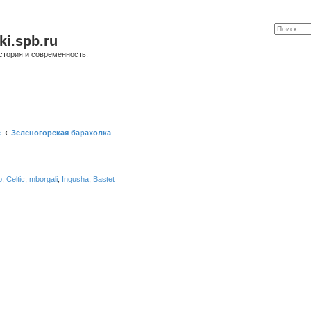
ki.spb.ru
стория и современность.
е
Зеленогорская барахолка
b
,
Celtic
,
mborgali
,
Ingusha
,
Bastet