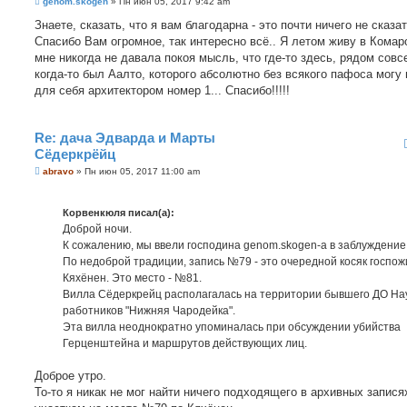
С
genom.skogen
»
Пн июн 05, 2017 9:42 am
о
о
Знаете, сказать, что я вам благодарна - это почти ничего не сказат
б
Спасибо Вам огромное, так интересно всё.. Я летом живу в Комар
щ
е
мне никогда не давала покоя мысль, что где-то здесь, рядом совс
н
когда-то был Аалто, которого абсолютно без всякого пафоса могу 
и
е
для себя архитектором номер 1... Спасибо!!!!!
Re: дача Эдварда и Марты
Сёдеркрёйц
С
abravo
»
Пн июн 05, 2017 11:00 am
о
о
б
Корвенкюля писал(а):
щ
е
Доброй ночи.
н
К сожалению, мы ввели господина genom.skogen-а в заблуждение
и
е
По недоброй традиции, запись №79 - это очередной косяк госпож
Кяхёнен. Это место - №81.
Вилла Сёдеркрейц располагалась на территории бывшего ДО На
работников "Нижняя Чародейка".
Эта вилла неоднократно упоминалась при обсуждении убийства
Герценштейна и маршрутов действующих лиц.
Доброе утро.
То-то я никак не мог найти ничего подходящего в архивных запися