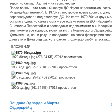
вероятно снимал Аалто) – на своих местах.
После войны – это главный корпус ДО Научных работников, зате
«Чародейка» (нижняя). В 1970х гг. построили новые корпуса, дачу
переоборудовали под столовую ДО. На карте 1970-80х из двух ма
осталась одна, но сама вилла – все еще «столовая ДО «Чародейк
С началом Перестройки и распродажи недвижимости в «Чародейк
уничтожены все корпуса, включая виллу Рошковского/Сёдеркрейц
Удивительно, но ни разу не попадалась на глаза фотография глав
дачи этого Дома отдыха, хоть самая плохонькая любительская…
ВЛОЖЕНИЯ
1970-80годы.jpg (276.24 КБ) 27012 просмотров
1960 год..jpg (257.88 КБ) 27012 просмотров
1940 год..jpg (254.2 КБ) 27012 просмотров
1909год..jpg (261.34 КБ) 27012 просмотров
Re: дача Эдварда и Марты
Сёдеркрёйц