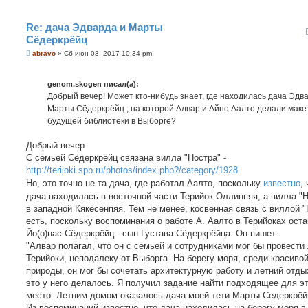
и
е
Re: дача Эдварда и Марты
Сёдеркрёйц
С
abravo
»
Сб июн 03, 2017 10:34 pm
о
о
б
genom.skogen писал(а):
щ
е
Добрый вечер! Может кто-нибудь знает, где находилась дача Эдв
н
Марты Сёдеркрёйц , на которой Алвар и Айно Аалто делали маке
и
е
будущей библиотеки в Выборге?
Добрый вечер.
С семьей Сёдеркрёйц связана вилла "Ностра" -
http://terijoki.spb.ru/photos/index.php?/category/1928
Но, это точно не та дача, где работал Аалто, поскольку
известно
,
дача находилась в восточной части Терийок Оллинпяя, а вилла "
в западной Кякёсенпяя. Тем не менее, косвенная связь с виллой "
есть, поскольку воспоминания о работе А. Аалто в Терийоках ост
Йо(о)нас Сёдеркрёйц - сын Густава Сёдеркрёйца. Он пишет:
"Алвар полагал, что он с семьей и сотрудниками мог бы провести 
Терийоки, неподалеку от Выборга. На берегу моря, среди красиво
природы, он мог бы сочетать архитектурную работу и летний отдых
это у него делалось. Я получил задание найти подходящее для э
место. Летним домом оказалось дача моей тети Марты Седеркрёй
Из воспоминаний известно, что дача находилась на берегу моря в