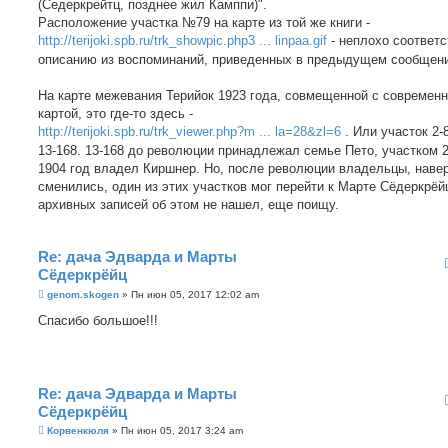
е
(Седеркрейтц, позднее жил Камппи)".
Расположение участка №79 на карте из той же книги -
http://terijoki.spb.ru/trk_showpic.php3 ... linpaa.gif
- неплохо соответс
описанию из воспоминаний, приведенных в предыдущем сообщен
На карте межевания Терийок 1923 года, совмещенной с современ
картой, это где-то здесь -
http://terijoki.spb.ru/trk_viewer.php?m ... la=28&zl=6
. Или участок 2-
13-168. 13-168 до революции принадлежал семье Пето, участком 2
1904 год владел Киршнер. Но, после революции владельцы, навер
сменились, один из этих участков мог перейти к Марте Сёдеркрёй
архивных записей об этом не нашел, еще поищу.
Re: дача Эдварда и Марты
Сёдеркрёйц
С
genom.skogen
»
Пн июн 05, 2017 12:02 am
о
о
Спасибо большое!!!
б
щ
е
н
и
е
Re: дача Эдварда и Марты
Сёдеркрёйц
С
Корвенкюля
»
Пн июн 05, 2017 3:24 am
о