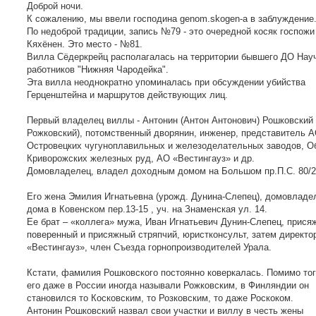
о
Доброй ночи.
б
К сожалению, мы ввели господина genom.skogen-а в заблуждение
щ
е
По недоброй традиции, запись №79 - это очередной косяк госпожи
н
Кяхёнен. Это место - №81.
и
е
Вилла Сёдеркрейц располагалась на территории бывшего ДО Нау
работников "Нижняя Чародейка".
Эта вилла неоднократно упоминалась при обсуждении убийства
Герценштейна и маршрутов действующих лиц.
Первый владелец виллы - Антонин (Антон Антонович) Рошковский 
Рожковский), потомственный дворянин, инженер, представитель 
Островецких чугуноплавильных и железоделательных заводов, О
Криворожских железных руд, АО «Вестингауз» и др.
Домовладелец, владел доходным домом на Большом пр.П.С. 80/2
Его жена Эмилия Игнатьевна (урожд. Дунина-Слепец), домовладе
дома в Ковенском пер.13-15 , уч. на Знаменская ул. 14.
Ее брат – «коллега» мужа, Иван Игнатьевич Дунин-Слепец, прися
поверенный и присяжный стряпчий, юристконсульт, затем директо
«Вестингауз», член Съезда горнопроизводителей Урала.
Кстати, фамилия Рошковского постоянно коверкалась. Помимо тог
его даже в России иногда называли Рожковским, в Финляндии он
становился то Косковским, то Розковским, то даже Роскоком.
Антонин Рошковский назвал свои участки и виллу в честь жены