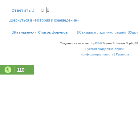
Ответить
Вернуться в «История и краеведение»
На главную
Список форумов
Связаться с администрацией
Удал
Создано на основе
phpBB
® Forum Software © phpBB
Русская поддержка phpBB
Конфиденциальность
|
Правила
110