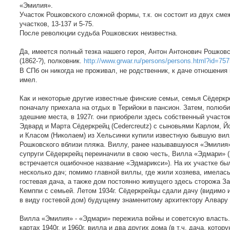
«Эмилия».
Участок Рошковского сложной формы, т.к. он состоит из двух см
участков, 13-137 и 5-75.
После революции судьба Рошковских неизвестна.
Да, имеется полный тезка нашего героя, Антон Антонович Рошков
(1862-?), полковник.
http://www.grwar.ru/persons/persons.html?id=757
В СПб он никогда не проживал, не родственник, к даче отношения 
имел.
Как и некоторые другие известные финские семьи, семья Сёдеркр
поначалу приехала на отдых в Терийоки в пансион. Затем, полюб
здешние места, в 1927г. они приобрели здесь собственный участок
Эдвард и Марта Сёдеркрейц (Cedercreutz) с сыновьями Карлом, Й
и Класом (Николаем) из Хельсинки купили известную бывшую ви
Рошковского вблизи пляжа. Виллу, ранее называвшуюся «Эмилия
супруги Сёдеркрейц переиначили в свою честь, Вилла «Эдмари» (
встречается ошибочное название «Эдмарикси»). На их участке бы
несколько дач; помимо главной виллы, где жили хозяева, имелас
гостевая дача, а также дом постоянно живущего здесь сторожа З
Кемппи с семьей. Летом 1934г. Сёдеркрейцы сдали дачу (видимо 
в виду гостевой дом) будущему знаменитому архитектору Алвару
Вилла «Эмилия» - «Эдмари» пережила войны и советскую власть.
картах 1940г. и 1960г. вилла и два других дома (в т.ч. дача, котор