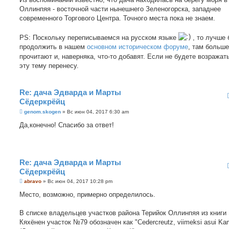
Оллинпяя - восточной части нынешнего Зеленогорска, западнее
современного Торгового Центра. Точного места пока не знаем.
PS: Поскольку переписываемся на русском языке
, то лучше 
продолжить в нашем
основном историческом форуме
, там больше
прочитают и, наверняка, что-то добавят. Если не будете возражать
эту тему перенесу.
Re: дача Эдварда и Марты
Сёдеркрёйц
С
genom.skogen
»
Вс июн 04, 2017 6:30 am
о
о
Да,конечно! Спасибо за ответ!
б
щ
е
н
и
е
Re: дача Эдварда и Марты
Сёдеркрёйц
С
abravo
»
Вс июн 04, 2017 10:28 pm
о
о
Место, возможно, примерно определилось.
б
щ
е
В списке владельцев участков района Терийок Оллинпяя из книги 
н
Кяхёнен участок №79 обозначен как "Cedercreutz, viimeksi asui Ka
и