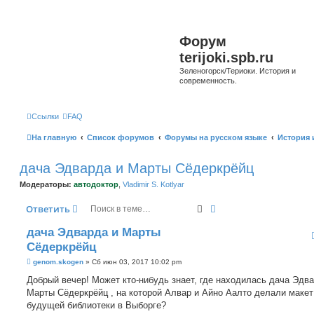
Форум
terijoki.spb.ru
Зеленогорск/Териоки. История и
современность.
Ссылки
FAQ
На главную
Список форумов
Форумы на русском языке
История 
дача Эдварда и Марты Сёдеркрёйц
Модераторы:
автодоктор
,
Vladimir S. Kotlyar
Поиск
Расширенный поиск
Ответить
дача Эдварда и Марты
Сёдеркрёйц
С
genom.skogen
»
Сб июн 03, 2017 10:02 pm
о
о
Добрый вечер! Может кто-нибудь знает, где находилась дача Эдва
б
Марты Сёдеркрёйц , на которой Алвар и Айно Аалто делали макет
щ
е
будущей библиотеки в Выборге?
н