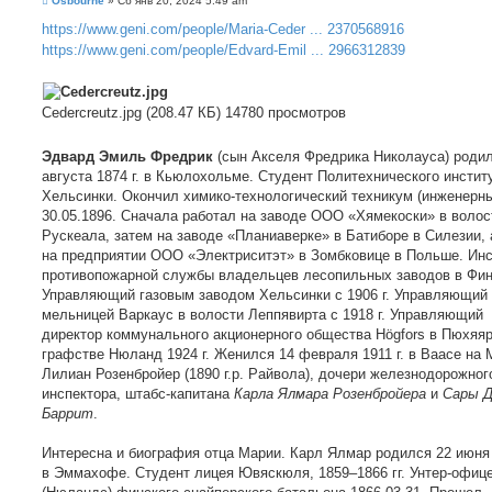
Osbourne
»
Сб янв 20, 2024 5:49 am
о
о
https://www.geni.com/people/Maria-Ceder ... 2370568916
б
https://www.geni.com/people/Edvard-Emil ... 2966312839
щ
е
н
и
е
Cedercreutz.jpg (208.47 КБ) 14780 просмотров
Эдвард Эмиль Фредрик
(сын Акселя Фредрика Николауса) родил
августа 1874 г. в Кьюлохольме. Студент Политехнического инстит
Хельсинки. Окончил химико-технологический техникум (инженерн
30.05.1896. Сначала работал на заводе ООО «Хямекоски» в волос
Рускеала, затем на заводе «Планиаверке» в Батиборе в Силезии, 
на предприятии ООО «Электриситэт» в Зомбковице в Польше. Инс
противопожарной службы владельцев лесопильных заводов в Фи
Управляющий газовым заводом Хельсинки с 1906 г. Управляющий
мельницей Варкаус в волости Леппявирта с 1918 г. Управляющий
директор коммунального акционерного общества Högfors в Пюхяяр
графстве Нюланд 1924 г. Женился 14 февраля 1911 г. в Ваасе на 
Лилиан Розенбройер (1890 г.р. Райвола), дочери железнодорожног
инспектора, штабс-капитана
Карла Ялмара Розенбройера
и
Сары 
Баррит
.
Интересна и биография отца Марии. Карл Ялмар родился 22 июня 
в Эммахофе. Студент лицея Ювяскюля, 1859–1866 гг. Унтер-офице