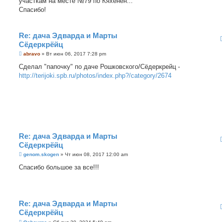
участкам на месте №79 по Кяхёнен...
Спасибо!
Re: дача Эдварда и Марты
Сёдеркрёйц
С
abravo
»
Вт июн 06, 2017 7:28 pm
о
о
Сделал "папочку" по даче Рошковского/Сёдеркрейц -
б
http://terijoki.spb.ru/photos/index.php?/category/2674
щ
е
н
и
е
Re: дача Эдварда и Марты
Сёдеркрёйц
С
genom.skogen
»
Чт июн 08, 2017 12:00 am
о
о
Спасибо большое за все!!!
б
щ
е
н
и
е
Re: дача Эдварда и Марты
Сёдеркрёйц
С