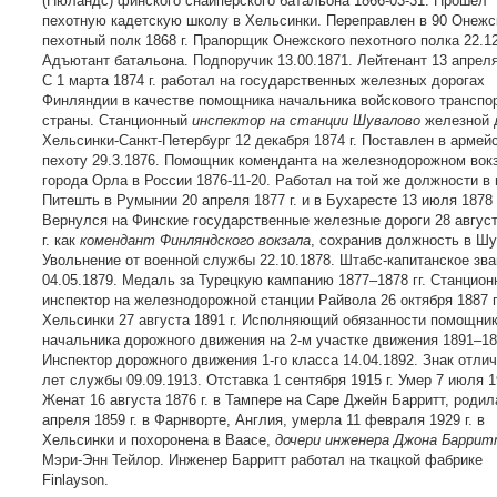
(Нюландс) финского снайперского батальона 1866-03-31. Прошел
пехотную кадетскую школу в Хельсинки. Переправлен в 90 Онежс
пехотный полк 1868 г. Прапорщик Онежского пехотного полка 22.12
Адъютант батальона. Подпоручик 13.00.1871. Лейтенант 13 апреля 
С 1 марта 1874 г. работал на государственных железных дорогах
Финляндии в качестве помощника начальника войскового транспо
страны. Станционный
инспектор на станции Шувалово
железной 
Хельсинки-Санкт-Петербург 12 декабря 1874 г. Поставлен в армей
пехоту 29.3.1876. Помощник коменданта на железнодорожном вок
города Орла в России 1876-11-20. Работал на той же должности в 
Питешть в Румынии 20 апреля 1877 г. и в Бухаресте 13 июля 1878 
Вернулся на Финские государственные железные дороги 28 август
г. как
комендант Финляндского вокзала
, сохранив должность в Шу
Увольнение от военной службы 22.10.1878. Штабс-капитанское зв
04.05.1879. Медаль за Турецкую кампанию 1877–1878 гг. Станцио
инспектор на железнодорожной станции Райвола 26 октября 1887 г.
Хельсинки 27 августа 1891 г. Исполняющий обязанности помощни
начальника дорожного движения на 2-м участке движения 1891–189
Инспектор дорожного движения 1-го класса 14.04.1892. Знак отлич
лет службы 09.09.1913. Отставка 1 сентября 1915 г. Умер 7 июля 19
Женат 16 августа 1876 г. в Тампере на Саре Джейн Барритт, родил
апреля 1859 г. в Фарнворте, Англия, умерла 11 февраля 1929 г. в
Хельсинки и похоронена в Ваасе,
дочери инженера Джона Барри
Мэри-Энн Тейлор. Инженер Барритт работал на ткацкой фабрике
Finlayson.