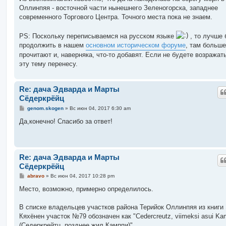
Оллинпяя - восточной части нынешнего Зеленогорска, западнее
современного Торгового Центра. Точного места пока не знаем.
PS: Поскольку переписываемся на русском языке
, то лучше 
продолжить в нашем
основном историческом форуме
, там больше
прочитают и, наверняка, что-то добавят. Если не будете возражать
эту тему перенесу.
Re: дача Эдварда и Марты
Сёдеркрёйц
С
genom.skogen
»
Вс июн 04, 2017 6:30 am
о
о
Да,конечно! Спасибо за ответ!
б
щ
е
н
и
Re: дача Эдварда и Марты
е
Сёдеркрёйц
С
abravo
»
Вс июн 04, 2017 10:28 pm
о
о
Место, возможно, примерно определилось.
б
щ
е
В списке владельцев участков района Терийок Оллинпяя из книги 
н
Кяхёнен участок №79 обозначен как "Cedercreutz, viimeksi asui Ka
и
е
(Седеркрейтц, позднее жил Камппи)".