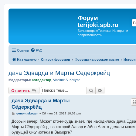
Форум
terijoki.spb.ru
Зеленогорск/Териоки. История и
современность.
Ссылки
FAQ
На главную
Список форумов
Форумы на русском языке
Истори
дача Эдварда и Марты Сёдеркрёйц
Модераторы:
автодоктор
,
Vladimir S. Kotlyar
Поиск
Расширенный п
Ответить
дача Эдварда и Марты
Сёдеркрёйц
С
genom.skogen
»
Сб июн 03, 2017 10:02 pm
о
о
Добрый вечер! Может кто-нибудь знает, где находилась дача Эдва
б
Марты Сёдеркрёйц , на которой Алвар и Айно Аалто делали макет
щ
е
будущей библиотеки в Выборге?
н