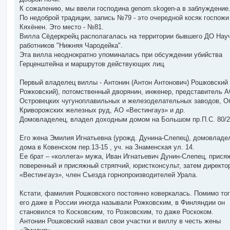
б
К сожалению, мы ввели господина genom.skogen-а в заблуждение
щ
е
По недоброй традиции, запись №79 - это очередной косяк госпожи
н
Кяхёнен. Это место - №81.
и
е
Вилла Сёдеркрейц располагалась на территории бывшего ДО Нау
работников "Нижняя Чародейка".
Эта вилла неоднократно упоминалась при обсуждении убийства
Герценштейна и маршрутов действующих лиц.
Первый владелец виллы - Антонин (Антон Антонович) Рошковский 
Рожковский), потомственный дворянин, инженер, представитель 
Островецких чугуноплавильных и железоделательных заводов, О
Криворожских железных руд, АО «Вестингауз» и др.
Домовладелец, владел доходным домом на Большом пр.П.С. 80/2
Его жена Эмилия Игнатьевна (урожд. Дунина-Слепец), домовладе
дома в Ковенском пер.13-15 , уч. на Знаменская ул. 14.
Ее брат – «коллега» мужа, Иван Игнатьевич Дунин-Слепец, прися
поверенный и присяжный стряпчий, юристконсульт, затем директо
«Вестингауз», член Съезда горнопроизводителей Урала.
Кстати, фамилия Рошковского постоянно коверкалась. Помимо тог
его даже в России иногда называли Рожковским, в Финляндии он
становился то Косковским, то Розковским, то даже Роскоком.
Антонин Рошковский назвал свои участки и виллу в честь жены