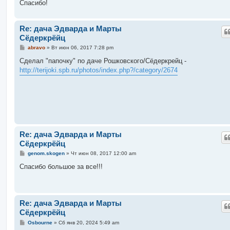
Спасибо!
Re: дача Эдварда и Марты
Сёдеркрёйц
С
abravo
»
Вт июн 06, 2017 7:28 pm
о
о
Сделал "папочку" по даче Рошковского/Сёдеркрейц -
б
http://terijoki.spb.ru/photos/index.php?/category/2674
щ
е
н
и
е
Re: дача Эдварда и Марты
Сёдеркрёйц
С
genom.skogen
»
Чт июн 08, 2017 12:00 am
о
о
Спасибо большое за все!!!
б
щ
е
н
и
Re: дача Эдварда и Марты
е
Сёдеркрёйц
С
Osbourne
»
Сб янв 20, 2024 5:49 am
о