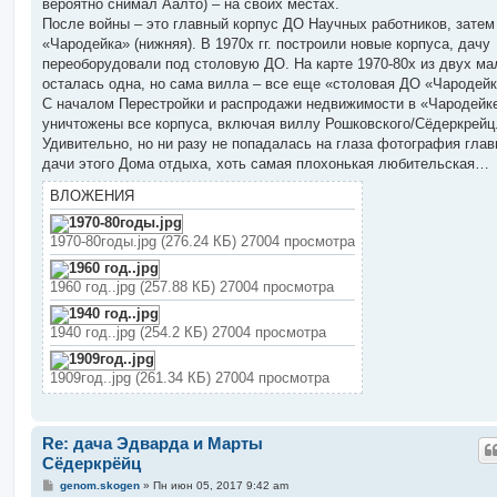
вероятно снимал Аалто) – на своих местах.
После войны – это главный корпус ДО Научных работников, зате
«Чародейка» (нижняя). В 1970х гг. построили новые корпуса, дачу
переоборудовали под столовую ДО. На карте 1970-80х из двух ма
осталась одна, но сама вилла – все еще «столовая ДО «Чародейк
С началом Перестройки и распродажи недвижимости в «Чародейк
уничтожены все корпуса, включая виллу Рошковского/Сёдеркрейц
Удивительно, но ни разу не попадалась на глаза фотография глав
дачи этого Дома отдыха, хоть самая плохонькая любительская…
ВЛОЖЕНИЯ
1970-80годы.jpg (276.24 КБ) 27004 просмотра
1960 год..jpg (257.88 КБ) 27004 просмотра
1940 год..jpg (254.2 КБ) 27004 просмотра
1909год..jpg (261.34 КБ) 27004 просмотра
Re: дача Эдварда и Марты
Сёдеркрёйц
С
genom.skogen
»
Пн июн 05, 2017 9:42 am