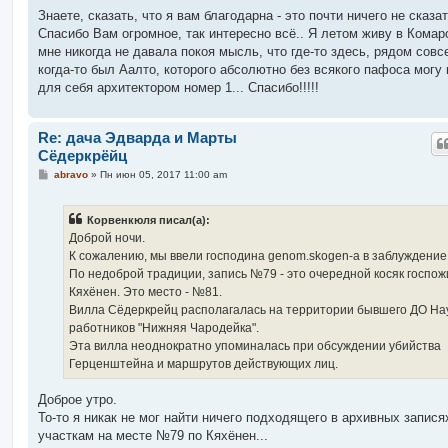
о
о
Знаете, сказать, что я вам благодарна - это почти ничего не сказат
б
Спасибо Вам огромное, так интересно всё.. Я летом живу в Комар
щ
е
мне никогда не давала покоя мысль, что где-то здесь, рядом совс
н
когда-то был Аалто, которого абсолютно без всякого пафоса могу 
и
е
для себя архитектором номер 1... Спасибо!!!!!
Re: дача Эдварда и Марты
Сёдеркрёйц
С
abravo
»
Пн июн 05, 2017 11:00 am
о
о
б
Корвенкюля писал(а):
щ
е
Доброй ночи.
н
К сожалению, мы ввели господина genom.skogen-а в заблуждение
и
е
По недоброй традиции, запись №79 - это очередной косяк госпож
Кяхёнен. Это место - №81.
Вилла Сёдеркрейц располагалась на территории бывшего ДО На
работников "Нижняя Чародейка".
Эта вилла неоднократно упоминалась при обсуждении убийства
Герценштейна и маршрутов действующих лиц.
Доброе утро.
То-то я никак не мог найти ничего подходящего в архивных запися
участкам на месте №79 по Кяхёнен...