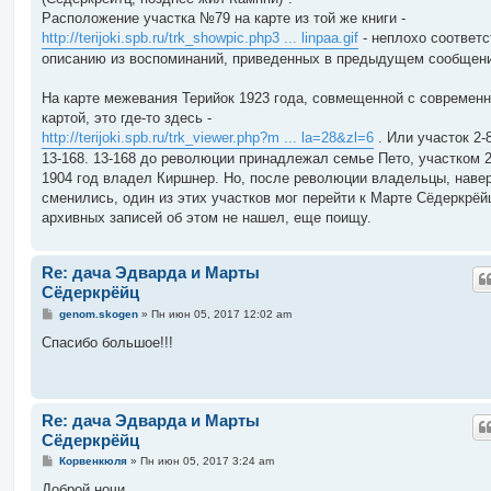
Расположение участка №79 на карте из той же книги -
http://terijoki.spb.ru/trk_showpic.php3 ... linpaa.gif
- неплохо соответс
описанию из воспоминаний, приведенных в предыдущем сообщен
На карте межевания Терийок 1923 года, совмещенной с современ
картой, это где-то здесь -
http://terijoki.spb.ru/trk_viewer.php?m ... la=28&zl=6
. Или участок 2-
13-168. 13-168 до революции принадлежал семье Пето, участком 2
1904 год владел Киршнер. Но, после революции владельцы, навер
сменились, один из этих участков мог перейти к Марте Сёдеркрёй
архивных записей об этом не нашел, еще поищу.
Re: дача Эдварда и Марты
Сёдеркрёйц
С
genom.skogen
»
Пн июн 05, 2017 12:02 am
о
о
Спасибо большое!!!
б
щ
е
н
и
Re: дача Эдварда и Марты
е
Сёдеркрёйц
С
Корвенкюля
»
Пн июн 05, 2017 3:24 am
о
о
Доброй ночи.