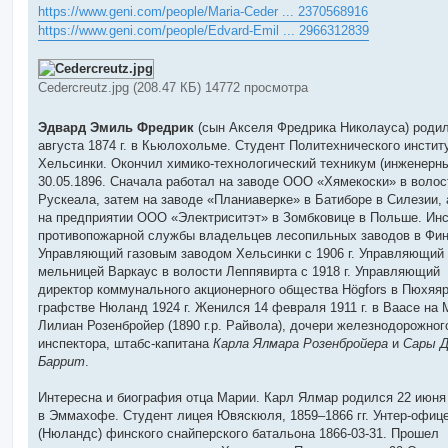
о
https://www.geni.com/people/Maria-Ceder ... 2370568916
б
https://www.geni.com/people/Edvard-Emil ... 2966312839
щ
е
н
и
е
Cedercreutz.jpg (208.47 КБ) 14772 просмотра
Эдвард Эмиль Фредрик
(сын Акселя Фредрика Николауса) родил
августа 1874 г. в Кьюлохольме. Студент Политехнического инстит
Хельсинки. Окончил химико-технологический техникум (инженерн
30.05.1896. Сначала работал на заводе ООО «Хямекоски» в волос
Рускеала, затем на заводе «Планиаверке» в Батиборе в Силезии, 
на предприятии ООО «Электриситэт» в Зомбковице в Польше. Инс
противопожарной службы владельцев лесопильных заводов в Фи
Управляющий газовым заводом Хельсинки с 1906 г. Управляющий
мельницей Варкаус в волости Леппявирта с 1918 г. Управляющий
директор коммунального акционерного общества Högfors в Пюхяяр
графстве Нюланд 1924 г. Женился 14 февраля 1911 г. в Ваасе на 
Лилиан Розенбройер (1890 г.р. Райвола), дочери железнодорожног
инспектора, штабс-капитана
Карла Ялмара Розенбройера
и
Сары 
Баррит
.
Интересна и биография отца Марии. Карл Ялмар родился 22 июня 
в Эммахофе. Студент лицея Ювяскюля, 1859–1866 гг. Унтер-офице
(Нюландс) финского снайперского батальона 1866-03-31. Прошел