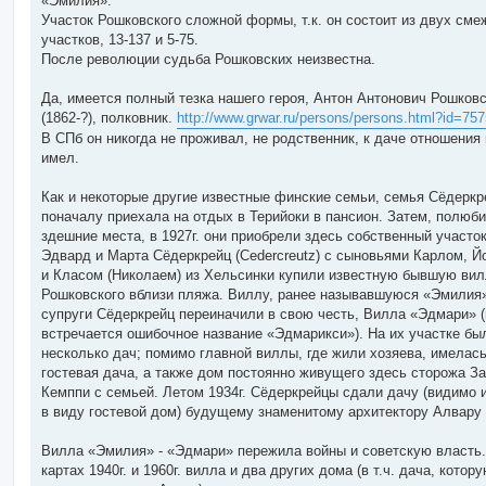
«Эмилия».
Участок Рошковского сложной формы, т.к. он состоит из двух см
участков, 13-137 и 5-75.
После революции судьба Рошковских неизвестна.
Да, имеется полный тезка нашего героя, Антон Антонович Рошков
(1862-?), полковник.
http://www.grwar.ru/persons/persons.html?id=757
В СПб он никогда не проживал, не родственник, к даче отношения 
имел.
Как и некоторые другие известные финские семьи, семья Сёдеркр
поначалу приехала на отдых в Терийоки в пансион. Затем, полюб
здешние места, в 1927г. они приобрели здесь собственный участок
Эдвард и Марта Сёдеркрейц (Cedercreutz) с сыновьями Карлом, Й
и Класом (Николаем) из Хельсинки купили известную бывшую ви
Рошковского вблизи пляжа. Виллу, ранее называвшуюся «Эмилия
супруги Сёдеркрейц переиначили в свою честь, Вилла «Эдмари» (
встречается ошибочное название «Эдмарикси»). На их участке бы
несколько дач; помимо главной виллы, где жили хозяева, имелас
гостевая дача, а также дом постоянно живущего здесь сторожа З
Кемппи с семьей. Летом 1934г. Сёдеркрейцы сдали дачу (видимо 
в виду гостевой дом) будущему знаменитому архитектору Алвару
Вилла «Эмилия» - «Эдмари» пережила войны и советскую власть.
картах 1940г. и 1960г. вилла и два других дома (в т.ч. дача, котор