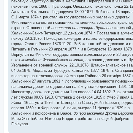
пехотную кадетскую школу в Хельсинки. Переправлен в 90 Онежс
пехотный полк 1868 г. Прапорщик Онежского пехотного полка 22.12
Адъютант батальона. Подпоручик 13.00.1871. Лейтенант 13 апреля 
С 1 марта 1874 г. работал на государственных железных дорогах
Финляндии в качестве помощника начальника войскового транспо
страны. Станционный
инспектор на станции Шувалово
железной 
Хельсинки-Санкт-Петербург 12 декабря 1874 г. Поставлен в армей
пехоту 29.3.1876. Помощник коменданта на железнодорожном вок
города Орла в России 1876-11-20. Работал на той же должности в 
Питешть в Румынии 20 апреля 1877 г. и в Бухаресте 13 июля 1878 
Вернулся на Финские государственные железные дороги 28 август
г. как
комендант Финляндского вокзала
, сохранив должность в Шу
Увольнение от военной службы 22.10.1878. Штабс-капитанское зв
04.05.1879. Медаль за Турецкую кампанию 1877–1878 гг. Станцио
инспектор на железнодорожной станции Райвола 26 октября 1887 г.
Хельсинки 27 августа 1891 г. Исполняющий обязанности помощни
начальника дорожного движения на 2-м участке движения 1891–189
Инспектор дорожного движения 1-го класса 14.04.1892. Знак отлич
лет службы 09.09.1913. Отставка 1 сентября 1915 г. Умер 7 июля 19
Женат 16 августа 1876 г. в Тампере на Саре Джейн Барритт, родил
апреля 1859 г. в Фарнворте, Англия, умерла 11 февраля 1929 г. в
Хельсинки и похоронена в Ваасе,
дочери инженера Джона Барри
Мэри-Энн Тейлор. Инженер Барритт работал на ткацкой фабрике
Finlayson.