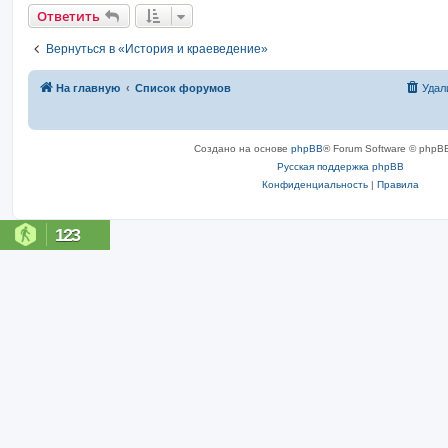
Ответить
Вернуться в «История и краеведение»
На главную
Список форумов
Удал
Создано на основе
phpBB
® Forum Software © phpBB
Русская поддержка phpBB
Конфиденциальность
|
Правила
123