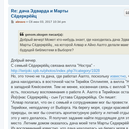
и
е
Re: дача Эдварда и Марты
Сёдеркрёйц
С
abravo
»
Сб июн 03, 2017 10:34 pm
о
о
б
genom.skogen писал(а):
щ
е
Добрый вечер! Может кто-нибудь знает, где находилась дача Эдв
н
Марты Сёдеркрёйц , на которой Алвар и Айно Аалто делали маке
и
е
будущей библиотеки в Выборге?
Добрый вечер.
С семьей Сёдеркрёйц связана вилла "Ностра" -
http://terijoki.spb.ru/photos/index.php?/category/1928
Но, это точно не та дача, где работал Аалто, поскольку
известно
,
дача находилась в восточной части Терийок Оллинпяя, а вилла "
в западной Кякёсенпяя. Тем не менее, косвенная связь с виллой "
есть, поскольку воспоминания о работе А. Аалто в Терийоках ост
Йо(о)нас Сёдеркрёйц - сын Густава Сёдеркрёйца. Он пишет:
"Алвар полагал, что он с семьей и сотрудниками мог бы провести 
Терийоки, неподалеку от Выборга. На берегу моря, среди красиво
природы, он мог бы сочетать архитектурную работу и летний отдых
это у него делалось. Я получил задание найти подходящее для э
место. Летним домом оказалось дача моей тети Марты Седеркрёй
Из воспоминаний известно, что дача находилась на берегу моря в